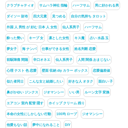
クラブチャティオ
サムハラ神社 指輪
ハーフサム
男に好かれる男
ダイソー 財布
四大元素
見つめる
自分の気持ち タロット
外国 人 男性 が 好む 日本 人 女性
仙人系男子
ハーフサム
酔った勢い
キープ 女
凛とした女性
キス魔
占い 水晶 玉
夢女子
海 ナンパ
仕事ができる女性
姓名判断 恋愛
前駆陣痛 間隔
辛口オネエ
仙人系男子
人間 関係 おまじない
心理 テスト 色 恋愛
壁面 収納 diy カラー ボックス
恋愛偏差値
似た者同士
こんな女と結婚したい
好きな人 オタク
面白い 子
鼻がかゆい ジンクス
ジオマンシー
いい男
ルーン文字 変換
エアコン 室内 配管 隠す
ホイップ クリーム 残り
本命の女性にしかしない行動
100均 ロープ
ジオマンシー
他愛もない話
夢中になれること
DIY