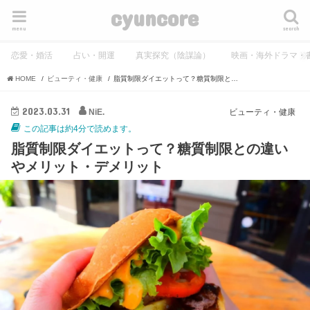
cyuncore
menu
search
恋愛・婚活
占い・開運
真実探究（陰謀論）
映画・海外ドラマ・
HOME
ビューティ・健康
脂質制限ダイエットって？糖質制限との違いやメリット・デメリット
2023.03.31
NiE.
ビューティ・健康
この記事は約4分で読めます。
脂質制限ダイエットって？糖質制限との違い
やメリット・デメリット