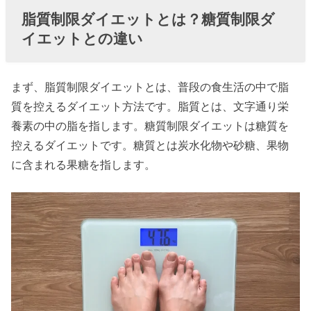
› 脂質制限ダイ
脂質制限ダイエットとは？糖質制限ダ
エットのデメ
イエットとの違い
リット
› 脂質制限食事
まず、脂質制限ダイエットとは、普段の食生活の中で脂
メニュー
質を控えるダイエット方法です。脂質とは、文字通り栄
› 脂質制限ダイ
養素の中の脂を指します。糖質制限ダイエットは糖質を
エットのおす
控えるダイエットです。糖質とは炭水化物や砂糖、果物
すめレシピ
に含まれる果糖を指します。
» タンド
リーチ
キンサ
ラダ
› 最後に