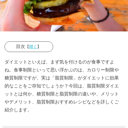
目次
【
開く
】
› 脂質制限ダイ
ダイエットといえば、まず気を付けるのが食事ですよ
エットとは？
ね。食事制限といって思い浮かぶのは、カロリー制限や
糖質制限ダイ
糖質制限ですが、実は「脂質制限」がダイエットに効果
エットとの違
的なことをご存知でしょうか？今回は、脂質制限ダイエ
い
ットとは何か、糖質制限と脂質制限の違いや、メリット
やデメリット、脂質制限おすすめレシピなどを詳しくご
› 脂質制限ダイ
紹介します。
エットのメリ
ット