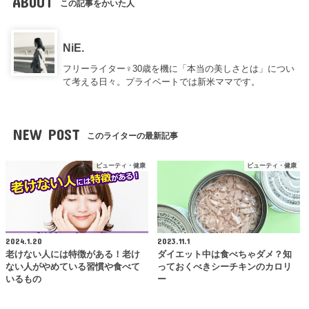
ABOUT
この記事をかいた人
NiE.
フリーライター♀30歳を機に「本当の美しさとは」につい
て考える日々。プライベートでは新米ママです。
NEW POST
このライターの最新記事
ビューティ・健康
ビューティ・健康
2024.1.20
2023.11.1
老けない人には特徴がある！老け
ダイエット中は食べちゃダメ？知
ない人がやめている習慣や食べて
っておくべきシーチキンのカロリ
いるもの
ー