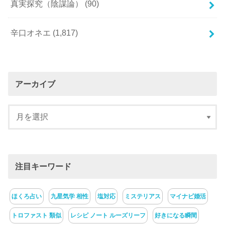
真実探究（陰謀論）
(90)
辛口オネエ
(1,817)
アーカイブ
注目キーワード
ほくろ占い
九星気学 相性
塩対応
ミステリアス
マイナビ婚活
トロファスト 類似
レシピ ノート ルーズリーフ
好きになる瞬間