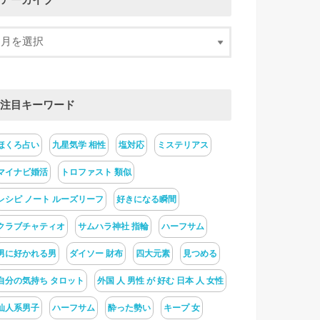
アーカイブ
注目キーワード
ほくろ占い
九星気学 相性
塩対応
ミステリアス
マイナビ婚活
トロファスト 類似
レシピ ノート ルーズリーフ
好きになる瞬間
クラブチャティオ
サムハラ神社 指輪
ハーフサム
男に好かれる男
ダイソー 財布
四大元素
見つめる
自分の気持ち タロット
外国 人 男性 が 好む 日本 人 女性
仙人系男子
ハーフサム
酔った勢い
キープ 女