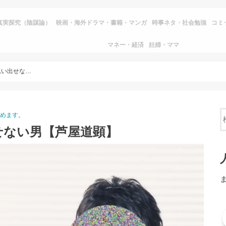
真実探究（陰謀論）
映画・海外ドラマ・書籍・マンガ
時事ネタ・社会勉強
コミ
マネー・経済
妊婦・ママ
【怪談】顔がまるで思い出せない男【芦屋道顕】
読めます。
せない男【芦屋道顕】