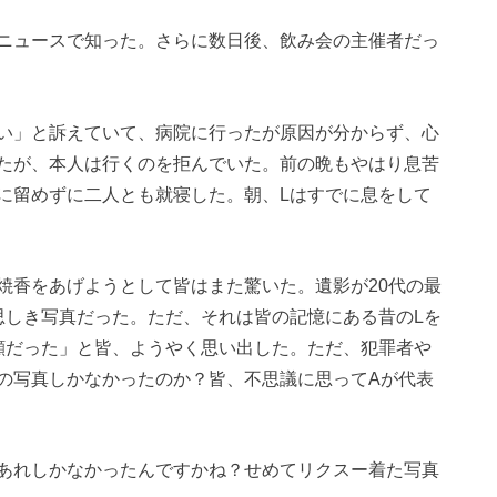
ニュースで知った。さらに数日後、飲み会の主催者だっ
い」と訴えていて、病院に行ったが原因が分からず、心
たが、本人は行くのを拒んでいた。前の晩もやはり息苦
に留めずに二人とも就寝した。朝、Lはすでに息をして
焼香をあげようとして皆はまた驚いた。遺影が20代の最
思しき写真だった。ただ、それは皆の記憶にある昔のLを
顔だった」と皆、ようやく思い出した。ただ、犯罪者や
の写真しかなかったのか？皆、不思議に思ってAが代表
あれしかなかったんですかね？せめてリクスー着た写真