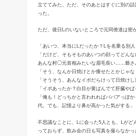
立ててみた。ただ、そのあとはすぐに別の話
った。
ただ、後日Lのいないところで元同僚達は密
「あいつ、本当にLだったか？Lを名乗る別
「だけど、そもそものあいつの顔ってどんな
あんな村◯元首相みたいな眉毛長い……爺さ
「そう、なんか日焼けとか痩せたとかじゃな
「そうそう。あんなイボだらけって日焼けし
「イボあったか？白目が黄ばんでて肝臓やば
「俺も！どっちかと言われればババアっぽか
代。でも、記憶より鼻が高かった気がする」
不思議なことに、Lに会った5人とも、Lがど
っておらず、飲み会の日も写真を撮らなかっ