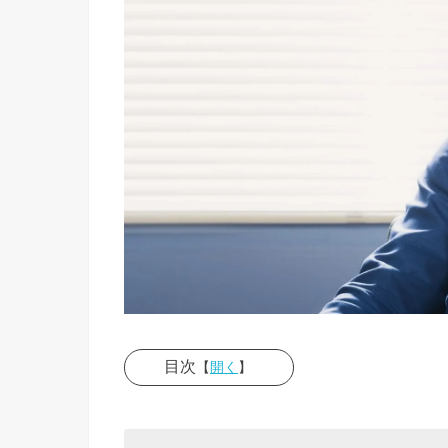
目次
【
開く
】
› 顔がま
るで思い