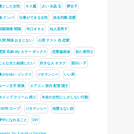
凛とした女性
キス魔
占い 水晶 玉
夢女子
海 ナンパ
仕事ができる女性
姓名判断 恋愛
前駆陣痛 間隔
辛口オネエ
仙人系男子
人間 関係 おまじない
心理 テスト 色 恋愛
壁面 収納 diy カラー ボックス
恋愛偏差値
似た者同士
こんな女と結婚したい
好きな人 オタク
面白い 子
鼻がかゆい ジンクス
ジオマンシー
いい男
ルーン文字 変換
エアコン 室内 配管 隠す
ホイップ クリーム 残り
本命の女性にしかしない行動
100均 ロープ
ジオマンシー
他愛もない話
夢中になれること
DIY
weets by karakuchionee