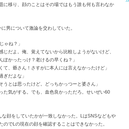
題に移り、顔のことはその場ではもう誰も何も言わなか
かに男について激論を交わしていた。
人じゃね？」
感じだよ。俺、覚えてないから比較しようがないけど、
んぽかったっけ？老けるの早くね？」
くて、爺さん！さすがに本人には言えなかったけど」
過ぎだよな」
そうとは思ったけど。どっちかっつーと婆さん」
った気がする。でも、血色良かっただろ。せいぜい60
んな顔をしていたかが一致しなかった。LはSNSなどもや
たのでLの現在の顔を確認することはできなかった。