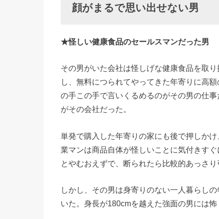
出せない
顔がまるで思い出せない男
男
★怪しい健康食品のセールスマンだった男
その男がいた会社は怪しげな健康食品を取り
し、無料につられてやってきた年寄りに高額
の手この手で言いくるめるのがその男の仕事
がその会社だった。
単発で購入した年寄りの家にも後で押しかけ
業マンは商品自体が怪しいことに気付きすぐ
とやむおえずで、断られたら比較的あっさり
しかし、その男は身寄りのない一人暮らしの
いた。身長が180cmを越えた強面の男には