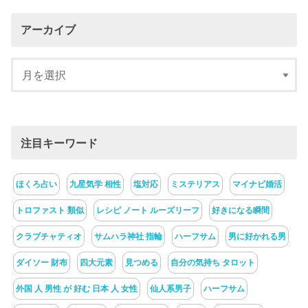
アーカイブ
注目キーワード
ほくろ占い
九星気学 相性
塩対応
ミステリアス
マイナビ婚活
トロファスト 類似
レシピ ノート ルーズリーフ
好きになる瞬間
クラブチャティオ
サムハラ神社 指輪
ハーフサム
男に好かれる男
ダイソー 財布
四大元素
見つめる
自分の気持ち タロット
外国 人 男性 が 好む 日本 人 女性
仙人系男子
ハーフサム