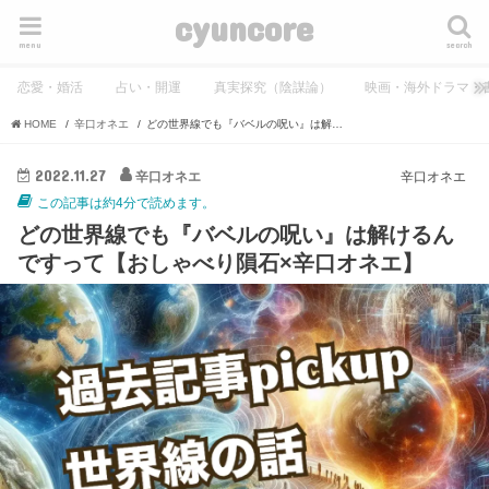
cyuncore
menu
search
恋愛・婚活
占い・開運
真実探究（陰謀論）
映画・海外ドラマ・
HOME
辛口オネエ
どの世界線でも『バベルの呪い』は解けるんですって【おしゃべり隕石×辛口オネエ】
2022.11.27
辛口オネエ
辛口オネエ
この記事は約4分で読めます。
どの世界線でも『バベルの呪い』は解けるん
ですって【おしゃべり隕石×辛口オネエ】