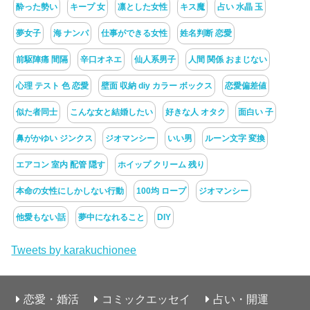
酔った勢い
キープ 女
凛とした女性
キス魔
占い 水晶 玉
夢女子
海 ナンパ
仕事ができる女性
姓名判断 恋愛
前駆陣痛 間隔
辛口オネエ
仙人系男子
人間 関係 おまじない
心理 テスト 色 恋愛
壁面 収納 diy カラー ボックス
恋愛偏差値
似た者同士
こんな女と結婚したい
好きな人 オタク
面白い 子
鼻がかゆい ジンクス
ジオマンシー
いい男
ルーン文字 変換
エアコン 室内 配管 隠す
ホイップ クリーム 残り
本命の女性にしかしない行動
100均 ロープ
ジオマンシー
他愛もない話
夢中になれること
DIY
Tweets by karakuchionee
恋愛・婚活
コミックエッセイ
占い・開運