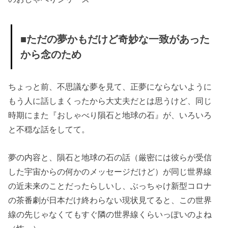
には墓石では
なくマイクロ
チップが
■ただの夢かもだけど奇妙な一致があった
» ■どの世界
から念のため
線でも近未来
では『バベル
の呪い』は解
ちょっと前、不思議な夢を見て、正夢にならないように
けている
もう人に話しまくったから大丈夫だとは思うけど、同じ
時期にまた『おしゃべり隕石と地球の石』が、いろいろ
と不穏な話をしてて。
夢の内容と、隕石と地球の石の話（厳密には彼らが受信
した宇宙からの何かのメッセージだけど）が同じ世界線
の近未来のことだったらしいし、ぶっちゃけ新型コロナ
の茶番劇が日本だけ終わらない現状見てると、この世界
線の先じゃなくてもすぐ隣の世界線くらいっぽいのよね