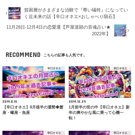
貧困層がさまざまな治験で『尊い犠牲』になってい
く近未来の話【辛口オネエ×おしゃべり隕石】
11月28日-12月4日の恋愛運【芦屋道顕の音魂占い★
2022年】
RECOMMEND
こちらの記事も人気です。
辛口オネエ
辛口オネエ
2019.8.15
2019.12.29
【辛口オネエ】8月後半の運勢◆蟹
1月前半の世の中【辛口オネエ】新
座・蠍座・魚座
年の爽やかな風に乗って心機一
転！
辛口オネエ
辛口オネエ