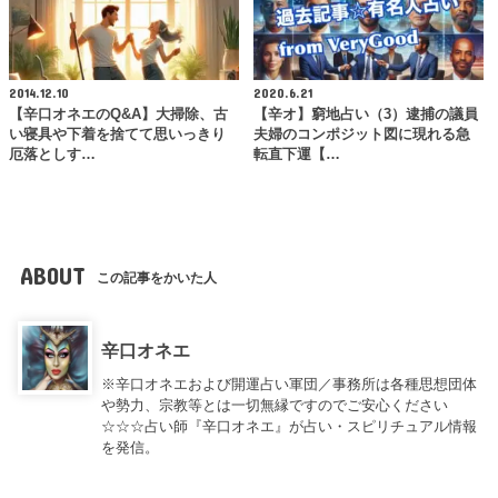
2014.12.10
2020.6.21
【辛口オネエのQ&A】大掃除、古
【辛オ】窮地占い（3）逮捕の議員
い寝具や下着を捨てて思いっきり
夫婦のコンポジット図に現れる急
厄落としす…
転直下運【…
ABOUT
この記事をかいた人
辛口オネエ
※辛口オネエおよび開運占い軍団／事務所は各種思想団体
や勢力、宗教等とは一切無縁ですのでご安心ください
☆☆☆占い師『辛口オネエ』が占い・スピリチュアル情報
を発信。