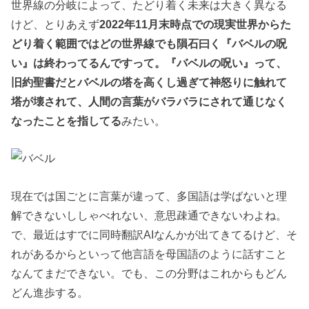
世界線の分岐によって、たどり着く未来は大きく異なる
けど、とりあえず
2022年11月末時点での現実世界からた
どり着く範囲ではどの世界線でも隕石曰く『バベルの呪
い』は終わってるんですって。『バベルの呪い』って、
旧約聖書だとバベルの塔を高くし過ぎて神怒りに触れて
塔が壊されて、人間の言葉がバラバラにされて通じなく
なったことを指してる
みたい。
現在では国ごとに言葉が違って、多国語は学ばないと理
解できないししゃべれない、意思疎通できないわよね。
で、最近はすでに同時翻訳AIなんかが出てきてるけど、そ
れがあるからといって他言語を母国語のように話すこと
なんてまだできない。でも、この分野はこれからもどん
どん進歩する。