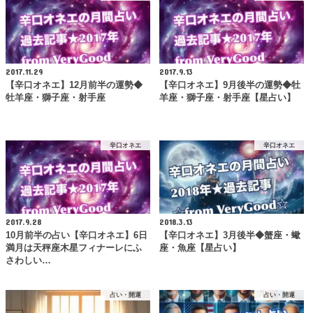
2017.11.29
2017.9.13
【辛口オネエ】12月前半の運勢◆
【辛口オネエ】9月後半の運勢◆牡
牡羊座・獅子座・射手座
羊座・獅子座・射手座【星占い】
辛口オネエ
辛口オネエ
2017.9.28
2018.3.13
10月前半の占い【辛口オネエ】6日
【辛口オネエ】3月後半◆蟹座・蠍
満月は天秤座木星フィナーレにふ
座・魚座【星占い】
さわしい…
占い・開運
占い・開運