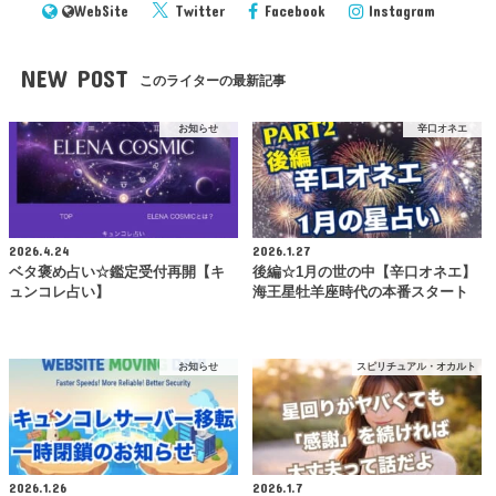
WebSite
Twitter
Facebook
Instagram
NEW POST
このライターの最新記事
お知らせ
辛口オネエ
2026.4.24
2026.1.27
ベタ褒め占い☆鑑定受付再開【キ
後編☆1月の世の中【辛口オネエ】
ュンコレ占い】
海王星牡羊座時代の本番スタート
お知らせ
スピリチュアル・オカルト
2026.1.26
2026.1.7