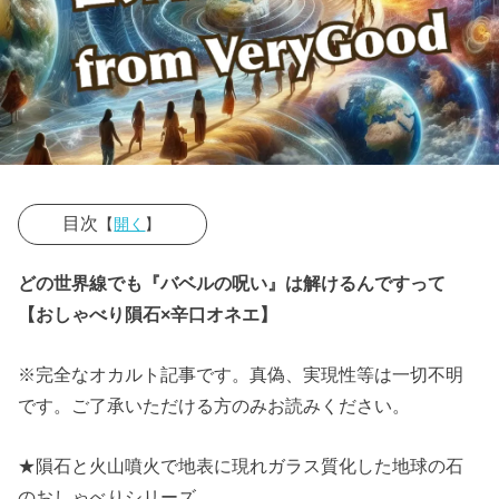
目次
【
開く
】
» ■ただの夢
どの世界線でも『バベルの呪い』は解けるんですって
かもだけど奇
【おしゃべり隕石×辛口オネエ】
妙な一致があ
ったから念の
※完全なオカルト記事です。真偽、実現性等は一切不明
ため
です。ご了承いただける方のみお読みください。
» ■別の世界
線の近未来、
★隕石と火山噴火で地表に現れガラス質化した地球の石
かつての墓地
のおしゃべりシリーズ