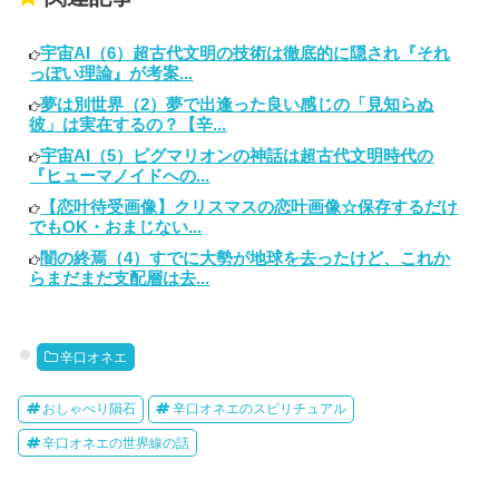
宇宙AI（6）超古代文明の技術は徹底的に隠され『それ
っぽい理論』が考案...
夢は別世界（2）夢で出逢った良い感じの「見知らぬ
彼」は実在するの？【辛...
宇宙AI（5）ピグマリオンの神話は超古代文明時代の
『ヒューマノイドへの...
【恋叶待受画像】クリスマスの恋叶画像☆保存するだけ
でもOK・おまじない...
闇の終焉（4）すでに大勢が地球を去ったけど、これか
らまだまだ支配層は去...
辛口オネエ
おしゃべり隕石
辛口オネエのスピリチュアル
辛口オネエの世界線の話