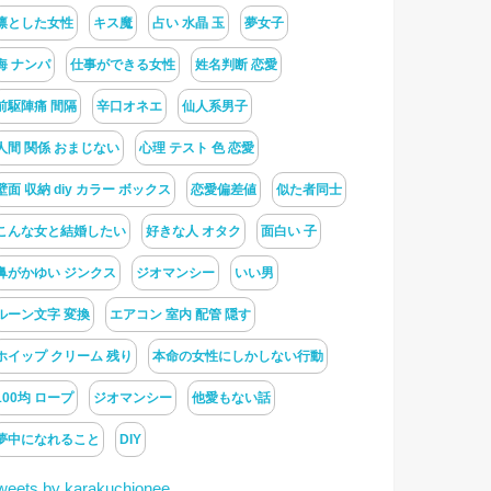
凛とした女性
キス魔
占い 水晶 玉
夢女子
海 ナンパ
仕事ができる女性
姓名判断 恋愛
前駆陣痛 間隔
辛口オネエ
仙人系男子
人間 関係 おまじない
心理 テスト 色 恋愛
壁面 収納 diy カラー ボックス
恋愛偏差値
似た者同士
こんな女と結婚したい
好きな人 オタク
面白い 子
鼻がかゆい ジンクス
ジオマンシー
いい男
ルーン文字 変換
エアコン 室内 配管 隠す
ホイップ クリーム 残り
本命の女性にしかしない行動
100均 ロープ
ジオマンシー
他愛もない話
夢中になれること
DIY
weets by karakuchionee