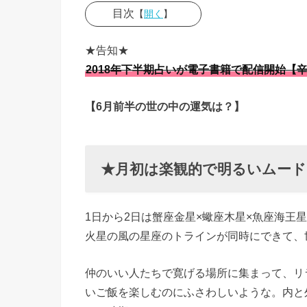
目次
【
開く
】
› ★月初
★告知★
は楽観的
2018年下半期占いが電子書籍で配信開始【
で明るい
ムード
【6月前半の世の中の運気は？】
› ★はぐ
れ者、ぼ
っち子に
★月初は楽観的で明るいムード
も嬉しい
ことが
1日から2日は蟹座金星×蠍座木星×魚座海王
› ★6-7日
火星の風の星座のトラインが同時にできて、
からは妄
想・思い
仲のいい人たちで寛げる場所に集まって、リ
込み・勘
いご飯を楽しむのにふさわしいような。内と