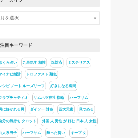
アーカイブ
注目キーワード
ほくろ占い
九星気学 相性
塩対応
ミステリアス
マイナビ婚活
トロファスト 類似
レシピ ノート ルーズリーフ
好きになる瞬間
クラブチャティオ
サムハラ神社 指輪
ハーフサム
男に好かれる男
ダイソー 財布
四大元素
見つめる
自分の気持ち タロット
外国 人 男性 が 好む 日本 人 女性
仙人系男子
ハーフサム
酔った勢い
キープ 女