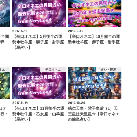
2017.5.12
2019.9.30
下半期
【辛口オネエ】5月後半の運
【辛口オネエ】10月前半の運
天秤
勢◆牡羊座・獅子座・射手座
勢◆牡羊座・獅子座・射手座
【星占い】
ネエ
辛口オネエ
占い・開運
2017.11.14
2019.10.20
口オ
【辛口オネエ】11月後半の運
徳仁天皇・雅子皇后（1）天
順行・
勢◆牡牛座・乙女座・山羊座
王星は天皇星☆【辛口オネエ
…
【星占い】
の簡単占い】