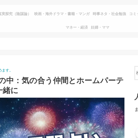
真実探究（陰謀論）
映画・海外ドラマ・書籍・マンガ
時事ネタ・社会勉強
コミ
マネー・経済
妊婦・ママ
めます。
世の中：気の合う仲間とホームパーテ
一緒に