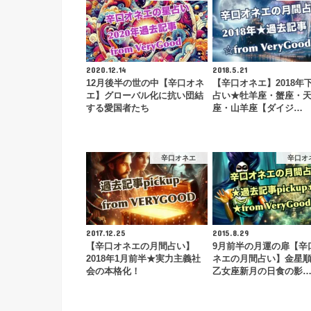
2020.12.14
2018.5.21
12月後半の世の中【辛口オネ
【辛口オネエ】2018年
エ】グローバル化に抗い団結
占い★牡羊座・蟹座・
する愛国者たち
座・山羊座【ダイジ…
辛口オネエ
辛口オ
2017.12.25
2015.8.29
【辛口オネエの月間占い】
9月前半の月運の扉【辛
2018年1月前半★実力主義社
ネエの月間占い】金星
会の本格化！
乙女座新月の日食の影