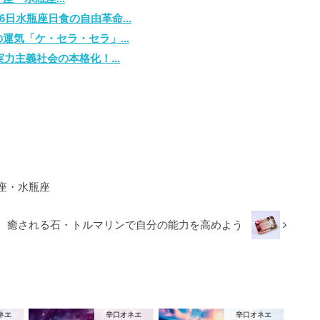
6日水瓶座日食の自由革命...
運気「ケ・セラ・セラ」...
力主義社会の本格化！...
座・水瓶座
癒される石・トルマリンで自分の能力を高めよう
ネエ
辛口オネエ
辛口オネエ