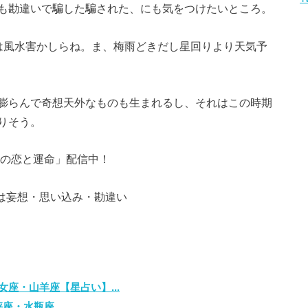
も勘違いで騙した騙された、にも気をつけたいところ。
は風水害かしらね。ま、梅雨どきだし星回りより天気予
膨らんで奇想天外なものも生まれるし、それはこの時期
りそう。
たの恋と運命」配信中！
座・山羊座【星占い】...
・水瓶座...