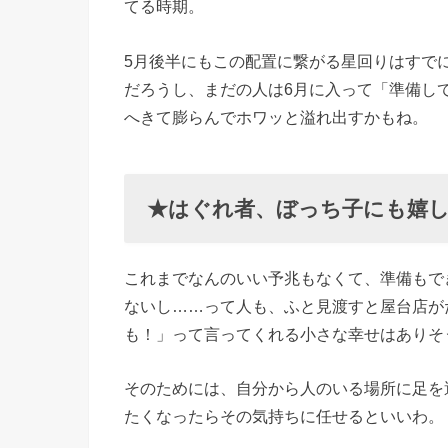
違い注意
てる時期。
報
5月後半にもこの配置に繋がる星回りはすで
だろうし、まだの人は6月に入って「準備し
へきて膨らんでホワッと溢れ出すかもね。
★はぐれ者、ぼっち子にも嬉
これまでなんのいい予兆もなくて、準備もで
ないし……って人も、ふと見渡すと屋台店が
も！」って言ってくれる小さな幸せはありそ
そのためには、自分から人のいる場所に足を
たくなったらその気持ちに任せるといいわ。