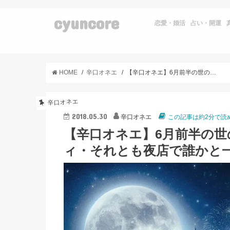
cyuncore
恋愛・婚活
占い・開運
HOME
辛口オネエ
【辛口オネエ】6月前半の世の中：気の合う仲間とホームパーティ・それとも夜店で誰かと一緒に
辛口オネエ
2018.05.30
辛口オネエ
この記事は約2分で読
【辛口オネエ】6月前半の
ィ・それとも夜店で誰かと