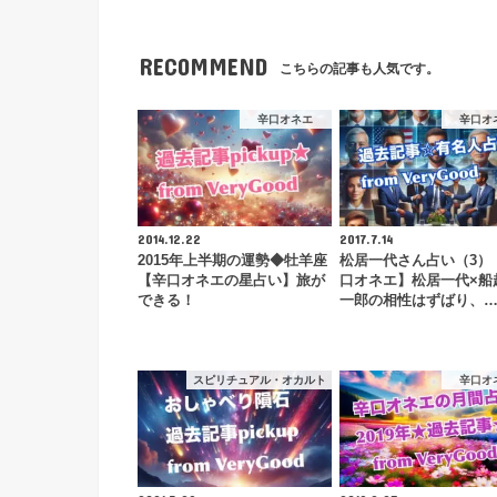
RECOMMEND
こちらの記事も人気です。
辛口オネエ
辛口オ
2014.12.22
2017.7.14
2015年上半期の運勢◆牡羊座
松居一代さん占い（3）
【辛口オネエの星占い】旅が
口オネエ】松居一代×船
できる！
一郎の相性はずばり、
スピリチュアル・オカルト
辛口オ