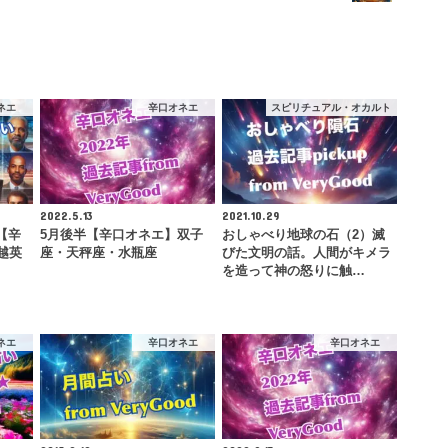
ネエ
辛口オネエ
スピリチュアル・オカルト
2022.5.13
2021.10.29
【辛
5月後半【辛口オネエ】双子
おしゃべり地球の石（2）滅
越英
座・天秤座・水瓶座
びた文明の話。人間がキメラ
…
を造って神の怒りに触…
ネエ
辛口オネエ
辛口オネエ