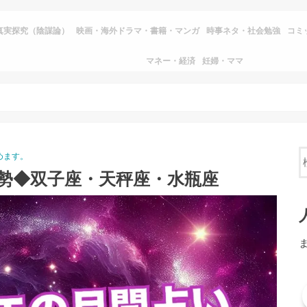
真実探究（陰謀論）
映画・海外ドラマ・書籍・マンガ
時事ネタ・社会勉強
コミ
マネー・経済
妊婦・ママ
めます。
勢◆双子座・天秤座・水瓶座