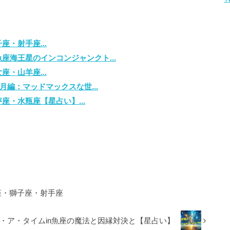
・射手座...
座海王星のインコンジャンクト...
・山羊座...
月編：マッドマックスな世...
座・水瓶座【星占い】...
座・獅子座・射手座
・ア・タイムin魚座の魔法と因縁対決と【星占い】