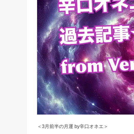
＜3月前半の月運 by辛口オネエ＞