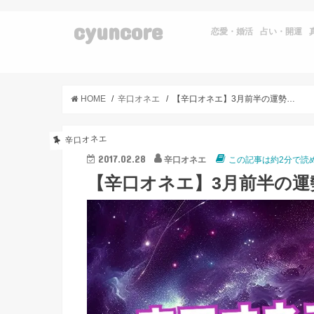
cyuncore
恋愛・婚活
占い・開運
HOME
辛口オネエ
【辛口オネエ】3月前半の運勢◆双子座・天秤座・水瓶座
辛口オネエ
2017.02.28
辛口オネエ
この記事は約2分で読
【辛口オネエ】3月前半の運