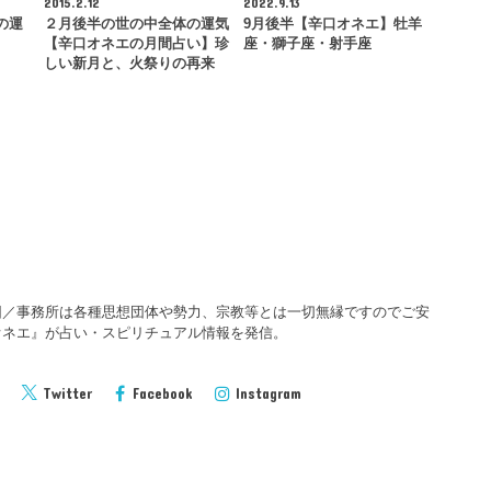
2015.2.12
2022.9.13
の運
２月後半の世の中全体の運気
9月後半【辛口オネエ】牡羊
【辛口オネエの月間占い】珍
座・獅子座・射手座
しい新月と、火祭りの再来
団／事務所は各種思想団体や勢力、宗教等とは一切無縁ですのでご安
オネエ』が占い・スピリチュアル情報を発信。
Twitter
Facebook
Instagram