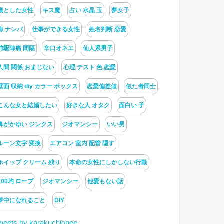
凛とした女性
キス魔
占い 水晶 玉
夢女子
海 ナンパ
仕事ができる女性
姓名判断 恋愛
前駆陣痛 間隔
辛口オネエ
仙人系男子
人間 関係 おまじない
心理 テスト 色 恋愛
壁面 収納 diy カラー ボックス
恋愛偏差値
似た者同士
こんな女と結婚したい
好きな人 オタク
面白い 子
鼻がかゆい ジンクス
ジオマンシー
いい男
ルーン文字 変換
エアコン 室内 配管 隠す
ホイップ クリーム 残り
本命の女性にしかしない行動
100均 ロープ
ジオマンシー
他愛もない話
夢中になれること
DIY
weets by karakuchionee