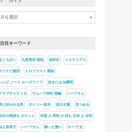
アーカイブ
注目キーワード
ほくろ占い
九星気学 相性
塩対応
ミステリアス
マイナビ婚活
トロファスト 類似
レシピ ノート ルーズリーフ
好きになる瞬間
クラブチャティオ
サムハラ神社 指輪
ハーフサム
男に好かれる男
ダイソー 財布
四大元素
見つめる
自分の気持ち タロット
外国 人 男性 が 好む 日本 人 女性
仙人系男子
ハーフサム
酔った勢い
キープ 女