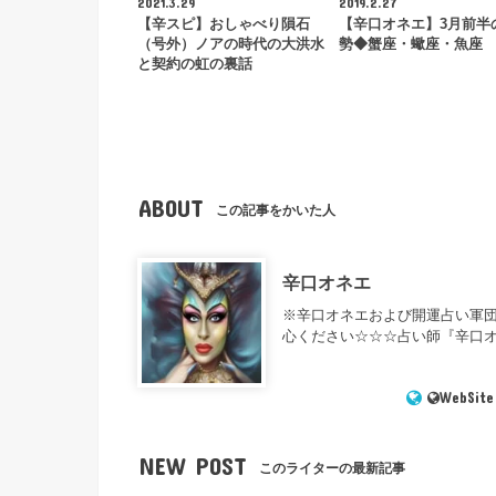
2021.3.29
2019.2.27
【辛スピ】おしゃべり隕石
【辛口オネエ】3月前半
（号外）ノアの時代の大洪水
勢◆蟹座・蠍座・魚座
と契約の虹の裏話
ABOUT
この記事をかいた人
辛口オネエ
※辛口オネエおよび開運占い軍
心ください☆☆☆占い師『辛口
WebSite
NEW POST
このライターの最新記事