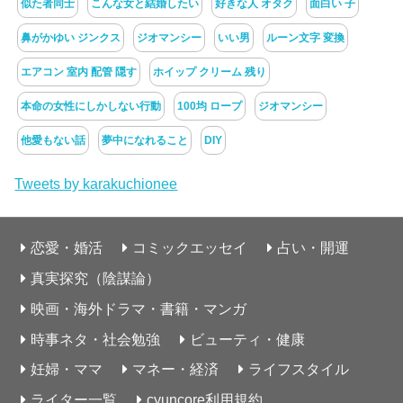
似た者同士
こんな女と結婚したい
好きな人 オタク
面白い 子
鼻がかゆい ジンクス
ジオマンシー
いい男
ルーン文字 変換
エアコン 室内 配管 隠す
ホイップ クリーム 残り
本命の女性にしかしない行動
100均 ロープ
ジオマンシー
他愛もない話
夢中になれること
DIY
Tweets by karakuchionee
恋愛・婚活
コミックエッセイ
占い・開運
真実探究（陰謀論）
映画・海外ドラマ・書籍・マンガ
時事ネタ・社会勉強
ビューティ・健康
妊婦・ママ
マネー・経済
ライフスタイル
ライター一覧
cyuncore利用規約