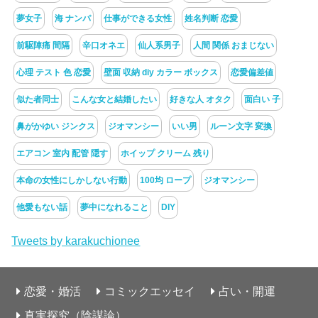
夢女子
海 ナンパ
仕事ができる女性
姓名判断 恋愛
前駆陣痛 間隔
辛口オネエ
仙人系男子
人間 関係 おまじない
心理 テスト 色 恋愛
壁面 収納 diy カラー ボックス
恋愛偏差値
似た者同士
こんな女と結婚したい
好きな人 オタク
面白い 子
鼻がかゆい ジンクス
ジオマンシー
いい男
ルーン文字 変換
エアコン 室内 配管 隠す
ホイップ クリーム 残り
本命の女性にしかしない行動
100均 ロープ
ジオマンシー
他愛もない話
夢中になれること
DIY
Tweets by karakuchionee
恋愛・婚活
コミックエッセイ
占い・開運
真実探究（陰謀論）