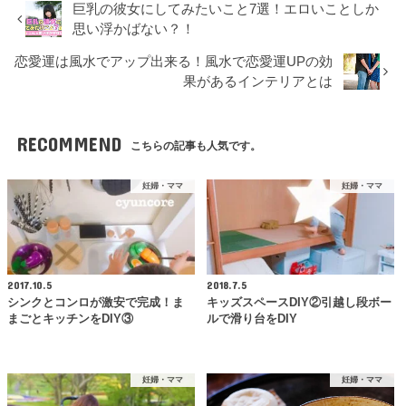
巨乳の彼女にしてみたいこと7選！エロいことしか
思い浮かばない？！
恋愛運は風水でアップ出来る！風水で恋愛運UPの効
果があるインテリアとは
RECOMMEND
こちらの記事も人気です。
妊婦・ママ
妊婦・ママ
2017.10.5
2018.7.5
シンクとコンロが激安で完成！ま
キッズスペースDIY②引越し段ボー
まごとキッチンをDIY③
ルで滑り台をDIY
妊婦・ママ
妊婦・ママ