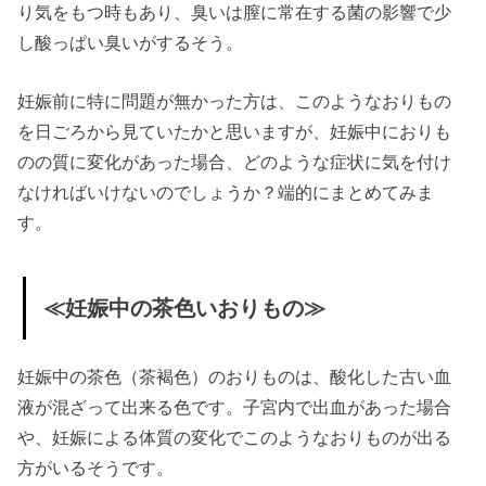
り気をもつ時もあり、臭いは膣に常在する菌の影響で少
ものが大量に
し酸っぱい臭いがするそう。
出た？！
› １人目妊娠中
妊娠前に特に問題が無かった方は、このようなおりもの
のおりもの：
を日ごろから見ていたかと思いますが、妊娠中におりも
透明でさらさ
のの質に変化があった場合、どのような症状に気を付け
ら、中後期は
なければいけないのでしょうか？端的にまとめてみま
少し血まじり
す。
に？！
› ２人目妊娠中
≪妊娠中の茶色いおりもの≫
のおりもの：
粘りが強いも
妊娠中の茶色（茶褐色）のおりものは、酸化した古い血
のから黄みが
液が混ざって出来る色です。子宮内で出血があった場合
かったものに
や、妊娠による体質の変化でこのようなおりものが出る
› 妊娠中におり
方がいるそうです。
ものシートは