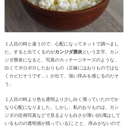
１人目の時と違うので、心配になってネットで調べまし
た。すると出てくるのが
カンジダ膣炎
という文字。カン
ジダ膣炎になると、写真のカッテージチーズのような、
白くてポロポロしたおりもの（正確にはおりものではな
くカビだそうです…）が出て、強い痒みを感じるのだそ
う。
１人目の時より色も透明より少し白く濁っていたのでか
なり心配になりました。しかし、私のおりものは、カン
ジダの症例写真などで見るよりも白さが薄い(白濁はして
いるものの透明感が残っている)ことと、痒みがないので