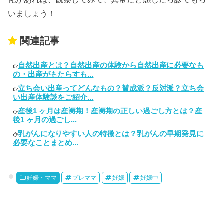
いましょう！
関連記事
自然出産とは？自然出産の体験から自然出産に必要なも
の・出産がもたらすも...
立ち会い出産ってどんなもの？賛成派？反対派？立ち会
い出産体験談をご紹介...
産後1 ヶ月は産褥期！産褥期の正しい過ごし方とは？産
後1 ヶ月の過ごし...
乳がんになりやすい人の特徴とは？乳がんの早期発見に
必要なことまとめ...
妊婦・ママ
プレママ
妊娠
妊娠中