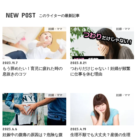
NEW POST
このライターの最新記事
妊婦・ママ
妊婦・ママ
2023.11.7
2023.8.21
もう辞めたい！育児に疲れた時の
つわりだけじゃない！妊婦が頻繁
息抜きのコツ
に仕事を休む理由
妊婦・ママ
妊婦・ママ
2023.6.6
2023.4.19
妊娠中の腹痛の原因は？危険な腹
生理不順でも大丈夫？産後の生理