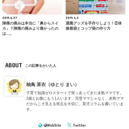
2019.6.27
2019.4.2
陣痛の痛みは本当に「鼻からスイ
通園グッズを手作りしよう！②体
カ」？陣痛の痛みより痛かったの
操着袋とコップ袋の作り方
は…。
ABOUT
この記事をかいた人
柚鳥 茉衣（ゆとり まい）
子育て知識ゼロスタートで突っ走ってきた未熟ママです。
2歳とお腹にもう1人います。完璧ママじゃなく、未熟ママ
だからこそ見える視点を大切に、育児コラムを書いていま
す。
WebSite
Twitter