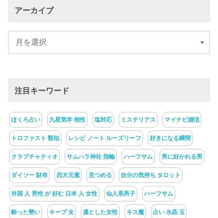
アーカイブ
注目キーワード
ほくろ占い
九星気学 相性
塩対応
ミステリアス
マイナビ婚活
トロファスト 類似
レシピ ノート ルーズリーフ
好きになる瞬間
クラブチャティオ
サムハラ神社 指輪
ハーフサム
男に好かれる男
ダイソー 財布
四大元素
見つめる
自分の気持ち タロット
外国 人 男性 が 好む 日本 人 女性
仙人系男子
ハーフサム
酔った勢い
キープ 女
凛とした女性
キス魔
占い 水晶 玉