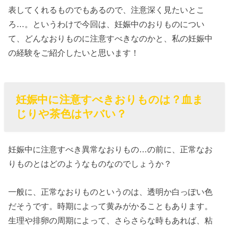
りもの
表してくれるものでもあるので、注意深く見たいとこ
≫
ろ…。というわけで今回は、妊娠中のおりものについ
» ≪妊娠
て、どんなおりものに注意すべきなのかと、私の妊娠中
中のお
の経験をご紹介したいと思います！
りもの
に赤い
血が混
妊娠中に
注意すべきおりものは？
血ま
じって
じりや茶色はヤバい？
いる又
はピン
妊娠中に注意すべき異常なおりもの…の前に、正常なお
ク色の
りものとはどのようなものなのでしょうか？
おりも
の≫
一般に、正常なおりものというのは、透明か白っぽい色
› 妊娠中に透明
だそうです。時期によって黄みがかることもあります。
で生臭いおり
生理や排卵の周期によって、さらさらな時もあれば、粘