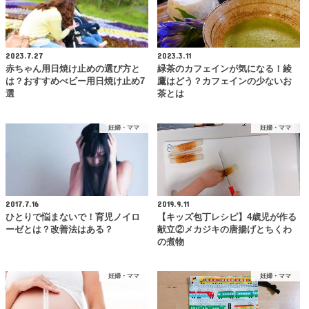
2023.7.27
2023.3.11
赤ちゃん用日焼け止めの選び方と
緑茶のカフェインが気になる！綾
は？おすすめべビー用日焼け止め7
鷹はどう？カフェインの少ないお
選
茶とは
妊婦・ママ
妊婦・ママ
2017.7.16
2019.9.11
ひとりで悩まないで！育児ノイロ
【キッズ包丁レシピ】4歳児が作る
ーゼとは？改善法はある？
献立②メカジキの唐揚げとちくわ
の煮物
妊婦・ママ
妊婦・ママ