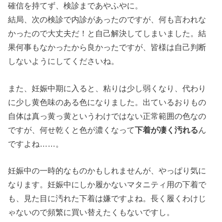
確信を持てず、検診まであやふやに。
結局、次の検診で内診があったのですが、何も言われな
かったので大丈夫だ！と自己解決してしまいました。結
果何事もなかったから良かったですが、皆様は自己判断
しないようにしてくださいね。
また、妊娠中期に入ると、粘りは少し弱くなり、代わり
に少し黄色味のある色になりました。出ているおりもの
自体は真っ黄っ黄というわけではない正常範囲の色なの
ですが、何せ乾くと色が濃くなって
下着が凄く汚れる
ん
ですよね……。
妊娠中の一時的なものかもしれませんが、やっぱり気に
なります。妊娠中にしか履かないマタニティ用の下着で
も、見た目に汚れた下着は嫌ですよね。長く履くわけじ
ゃないので頻繁に買い替えたくもないですし。