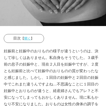
目次
【
開く
】
› 妊娠中に注意
妊娠前と妊娠中のおりものの様子が違うというのは、決
すべきおりも
して珍しくはありません。私自身もそうでした。３歳手
のは？血まじ
前の息子の妊娠中と、現在２人目を妊娠中ですが、２度
りや茶色はヤ
とも妊娠前と比べて妊娠中のおりものの質が変わったな
バい？
と感じました。しかし、１回目の妊娠中と２回目の妊娠
中でこれまた違うんですよね…不思議なことに１回目の
» ≪妊娠
妊娠中とおりものが違うと、経産婦さんでもアレ？と不
中の茶
安になってしまってもおかしくありません。現に私もか
色いお
なり不安になりました。おりものは女性の身体の調子を