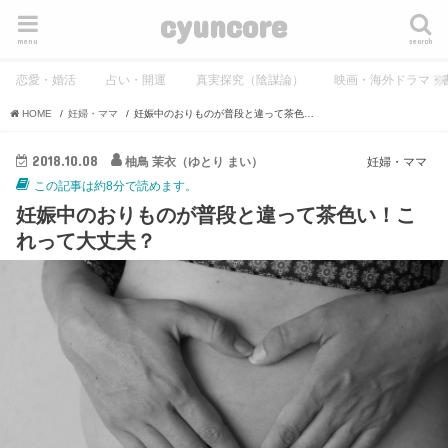
cyuncore
menu
search
恋愛・婚活
占い・開運
真実探究（陰謀論）
映画・海外ドラマ・
HOME
妊婦・ママ
妊娠中のおりものが普段と違って茶色い！これって大丈夫？
2018.10.08
柚鳥 茉衣（ゆとり まい）
妊婦・ママ
この記事は約8分で読めます。
妊娠中のおりものが普段と違って茶色い！こ
れって大丈夫？