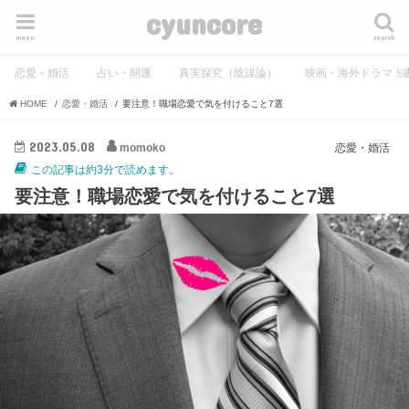
cyuncore
menu
search
恋愛・婚活
占い・開運
真実探究（陰謀論）
映画・海外ドラマ・
HOME
恋愛・婚活
要注意！職場恋愛で気を付けること7選
2023.05.08
momoko
恋愛・婚活
この記事は約3分で読めます。
要注意！職場恋愛で気を付けること7選