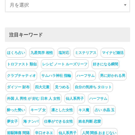
注目キーワード
ほくろ占い
九星気学 相性
塩対応
ミステリアス
マイナビ婚活
トロファスト 類似
レシピ ノート ルーズリーフ
好きになる瞬間
クラブチャティオ
サムハラ神社 指輪
ハーフサム
男に好かれる男
ダイソー 財布
四大元素
見つめる
自分の気持ち タロット
外国 人 男性 が 好む 日本 人 女性
仙人系男子
ハーフサム
酔った勢い
キープ 女
凛とした女性
キス魔
占い 水晶 玉
夢女子
海 ナンパ
仕事ができる女性
姓名判断 恋愛
前駆陣痛 間隔
辛口オネエ
仙人系男子
人間 関係 おまじない