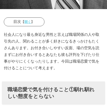
目次
【
開く
】
› 職場恋愛で気
社会人になり最も身近な男性と言えば職場関係の人や取
を付けること
引先の人、関わることが多く好きになるきっかけもたく
①馴れ馴れし
さんあります。お付き合いしやすい反面、場の空気を読
い態度をとら
まずにお付き合いするとあなたも彼も評判を下げたり仕
ない
事がやりにくくなったりします。今回は職場恋愛で気を
付けることについて考えます。
› 職場恋愛で気
を付けること
②待たない
職場恋愛で気を付けること①馴れ馴れ
› 職場恋愛で気
しい態度をとらない
を付けること
③私用のメー