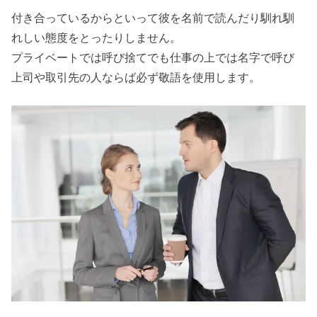
付き合っているからといって彼を名前で読んだり馴れ馴
ルを送らない
れしい態度をとったりしません。
› 職場恋愛で気
プライベートでは呼び捨てでも仕事の上では名字で呼び
を付けること
上司や取引先の人ならば必ず敬語を使用します。
④ケンカを持
ち込まない
› 職場恋愛で気
を付けること
⑤イチャイチ
ャしない
› 職場恋愛で気
を付けること
⑥なるべく公
表しない
› 職場恋愛で気