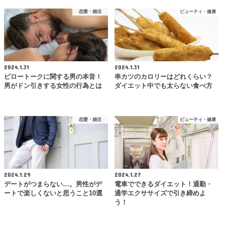
恋愛・婚活
ビューティ・健康
2024.1.31
2024.1.31
ピロートークに関する男の本音！
串カツのカロリーはどれくらい？
男がドン引きする女性の行為とは
ダイエット中でも太らない食べ方
恋愛・婚活
ビューティ・健康
2024.1.29
2024.1.27
デートがつまらない…。男性がデ
電車でできるダイエット！通勤・
ートで楽しくないと思うこと10選
通学エクササイズで引き締めよ
う！