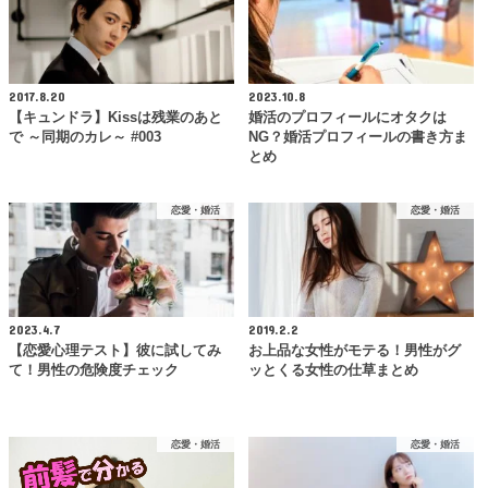
2017.8.20
2023.10.8
【キュンドラ】Kissは残業のあと
婚活のプロフィールにオタクは
で ～同期のカレ～ #003
NG？婚活プロフィールの書き方ま
とめ
恋愛・婚活
恋愛・婚活
2023.4.7
2019.2.2
【恋愛心理テスト】彼に試してみ
お上品な女性がモテる！男性がグ
て！男性の危険度チェック
ッとくる女性の仕草まとめ
恋愛・婚活
恋愛・婚活