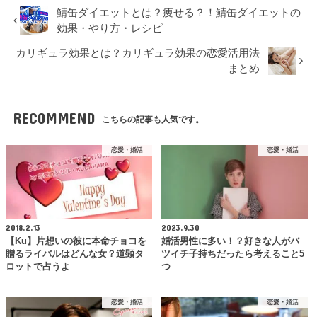
鯖缶ダイエットとは？痩せる？！鯖缶ダイエットの
効果・やり方・レシピ
カリギュラ効果とは？カリギュラ効果の恋愛活用法
まとめ
RECOMMEND
こちらの記事も人気です。
恋愛・婚活
恋愛・婚活
2018.2.13
2023.9.30
【Ku】片想いの彼に本命チョコを
婚活男性に多い！？好きな人がバ
贈るライバルはどんな女？道顕タ
ツイチ子持ちだったら考えること5
ロットで占うよ
つ
恋愛・婚活
恋愛・婚活