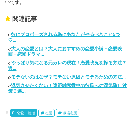
いです。
関連記事
彼にプロポーズされる為にあなたがやるべきこと5つ
♡...
大人の恋愛とは？大人におすすめの恋愛小説・恋愛映
画・恋愛ドラマ...
やっぱり気になる元カレの現在！恋愛状況を探る方法７
選...
モテないのはなぜ？モテない原因とモテるための方法...
浮気させたくない！遠距離恋愛中の彼氏への浮気防止対
策６選...
恋愛・婚活
恋愛
職場恋愛