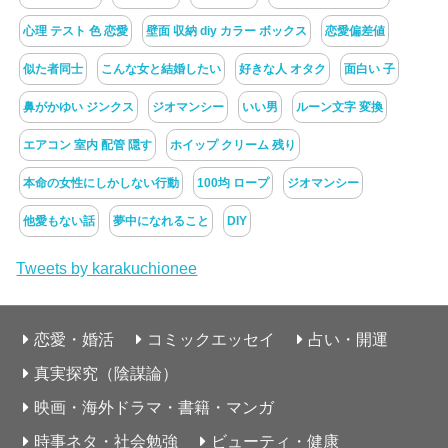
心理 テスト 色 恋愛
壁面 収納 diy カラー ボックス
恋愛偏差値
似た者同士
こんな女と結婚したい
好きな人 オタク
面白い 子
鼻がかゆい ジンクス
ジオマンシー
いい男
ルーン文字 変換
エアコン 室内 配管 隠す
ホイップ クリーム 残り
本命の女性にしかしない行動
100均 ロープ
ジオマンシー
他愛もない話
夢中になれること
DIY
Tweets by karakuchionee
恋愛・婚活
コミックエッセイ
占い・開運
真実探究（陰謀論）
映画・海外ドラマ・書籍・マンガ
時事ネタ・社会勉強
ビューティ・健康