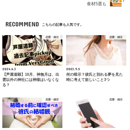
食材5選も
RECOMMEND
こちらの記事も人気です。
恋愛・婚活
恋愛・婚活
2024.6.3
2023.9.5
【芦屋道顕】10月、神無月は、出
何の暗示？彼氏と別れる夢を見た
雲以外の神社には神様はいなくな
時に考えて欲しいこと3つ
る？
恋愛・婚活
恋愛・婚活