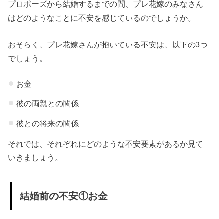
プロポーズから結婚するまでの間、プレ花嫁のみなさん
は解消でき
はどのようなことに不安を感じているのでしょうか。
る？
» 結婚前
おそらく、プレ花嫁さんが抱いている不安は、以下の3つ
の不安
でしょう。
の解消
お金
方法①2
人のお
彼の両親との関係
金のル
彼との将来の関係
ールを
それでは、それぞれにどのような不安要素があるか見て
決める
いきましょう。
» 結婚前
の不安
の解消
結婚前の不安①お金
方法②
彼の両