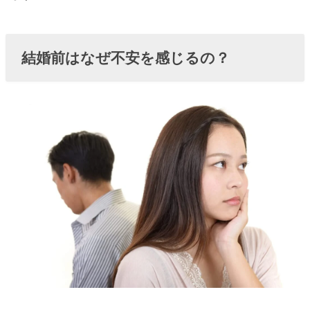
②彼の
両親と
の関係
結婚前はなぜ不安を感じるの？
» 結婚前
の不安
③彼と
の将来
の関係
» 結婚前
の不安
④自分
の時間
がなく
なる
› 結婚前の不安