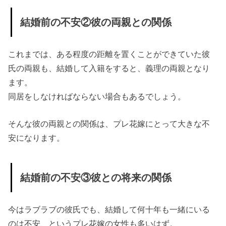
» 結婚前
の不安
結婚前の不安②彼の両親との関係
の解消
方法④
これまでは、ある程度の距離を置くことができていた彼
既婚者
氏の両親も、結婚して入籍をすると、義理の両親となり
ならで
ます。
はの楽
同居をしなければならない場合もあるでしょう。
しみを
そんな彼の両親との関係は、プレ花嫁にとって大きな不
見つけ
安になります。
る
› 最後に
結婚前の不安③彼との将来の関係
今はラブラブの彼氏でも、結婚して何十年も一緒にいる
のは不安、というプレ花嫁の女性も多いはず。