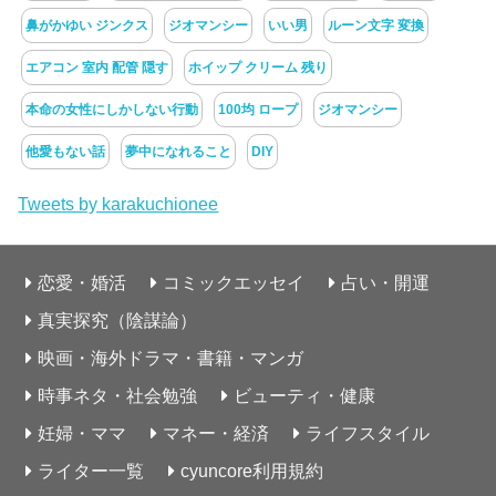
鼻がかゆい ジンクス
ジオマンシー
いい男
ルーン文字 変換
エアコン 室内 配管 隠す
ホイップ クリーム 残り
本命の女性にしかしない行動
100均 ロープ
ジオマンシー
他愛もない話
夢中になれること
DIY
Tweets by karakuchionee
恋愛・婚活
コミックエッセイ
占い・開運
真実探究（陰謀論）
映画・海外ドラマ・書籍・マンガ
時事ネタ・社会勉強
ビューティ・健康
妊婦・ママ
マネー・経済
ライフスタイル
ライター一覧
cyuncore利用規約