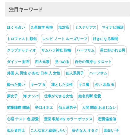
注目キーワード
ほくろ占い
九星気学 相性
塩対応
ミステリアス
マイナビ婚活
トロファスト 類似
レシピ ノート ルーズリーフ
好きになる瞬間
クラブチャティオ
サムハラ神社 指輪
ハーフサム
男に好かれる男
ダイソー 財布
四大元素
見つめる
自分の気持ち タロット
外国 人 男性 が 好む 日本 人 女性
仙人系男子
ハーフサム
酔った勢い
キープ 女
凛とした女性
キス魔
占い 水晶 玉
夢女子
海 ナンパ
仕事ができる女性
姓名判断 恋愛
前駆陣痛 間隔
辛口オネエ
仙人系男子
人間 関係 おまじない
心理 テスト 色 恋愛
壁面 収納 diy カラー ボックス
恋愛偏差値
似た者同士
こんな女と結婚したい
好きな人 オタク
面白い 子