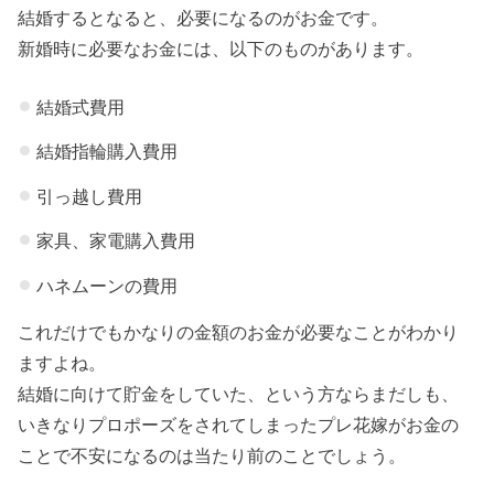
結婚するとなると、必要になるのがお金です。
親とは
新婚時に必要なお金には、以下のものがあります。
時間を
かけて
結婚式費用
仲良く
結婚指輪購入費用
なる
引っ越し費用
» 結婚前
の不安
家具、家電購入費用
の解消
ハネムーンの費用
方法③
これだけでもかなりの金額のお金が必要なことがわかり
彼に対
ますよね。
して不
結婚に向けて貯金をしていた、という方ならまだしも、
安を正
いきなりプロポーズをされてしまったプレ花嫁がお金の
直に話
ことで不安になるのは当たり前のことでしょう。
す