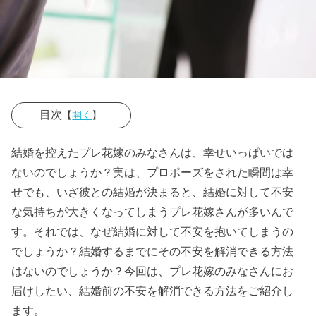
目次
【
開く
】
› 結婚前はなぜ
結婚を控えたプレ花嫁のみなさんは、幸せいっぱいでは
不安を感じる
ないのでしょうか？実は、プロポーズをされた瞬間は幸
の？
せでも、いざ彼との結婚が決まると、結婚に対して不安
な気持ちが大きくなってしまうプレ花嫁さんが多いんで
» 結婚前
す。それでは、なぜ結婚に対して不安を抱いてしまうの
の不安
でしょうか？結婚するまでにその不安を解消できる方法
①お金
はないのでしょうか？今回は、プレ花嫁のみなさんにお
» 結婚前
届けしたい、結婚前の不安を解消できる方法をご紹介し
の不安
ます。