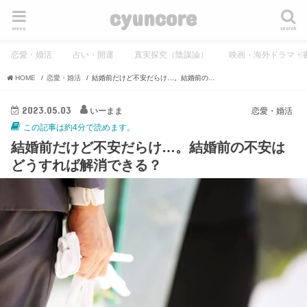
cyuncore
menu
search
恋愛・婚活
占い・開運
真実探究（陰謀論）
映画・海外ドラマ・
HOME
恋愛・婚活
結婚前だけど不安だらけ…。結婚前の不安はどうすれば解消できる？
2023.05.03
いーまま
恋愛・婚活
この記事は約4分で読めます。
結婚前だけど不安だらけ…。結婚前の不安は
どうすれば解消できる？