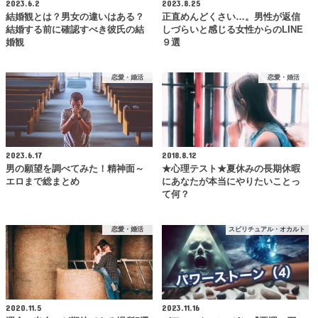
2023.6.2
2023.8.25
結婚観とは？男女の違いはある？
正直めんどくさい…。男性が返信
結婚する前に確認すべき彼氏の結
しづらいと感じる女性からのLINE
婚観
９選
恋愛・婚活
恋愛・婚活
2023.6.17
2018.8.12
男の願望を調べてみた！精神面～
★心理テスト★夏休みの長期休暇
エロまで総まとめ
にあなたが本当にやりたいことっ
て何？
恋愛・婚活
スピリチュアル・オカルト
2020.11.5
2023.11.16