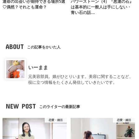
運命の出会いが期待できる場所5選
パワーストーン（4）『悪運の石』
♡偶然？それとも運命？
は基本的に一般人は手にしない・
青い石の話…
ABOUT
この記事をかいた人
いーまま
元美容部員。娘がひとりいます。美容に関することなど、
役に立つ情報をたくさん発信していきたいです。
NEW POST
このライターの最新記事
恋愛・婚活
恋愛・婚活