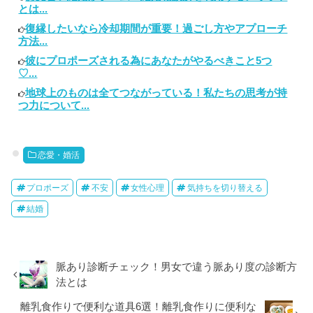
とは...
復縁したいなら冷却期間が重要！過ごし方やアプローチ
方法...
彼にプロポーズされる為にあなたがやるべきこと5つ
♡...
地球上のものは全てつながっている！私たちの思考が持
つ力について...
恋愛・婚活
プロポーズ
不安
女性心理
気持ちを切り替える
結婚
脈あり診断チェック！男女で違う脈あり度の診断方
法とは
離乳食作りで便利な道具6選！離乳食作りに便利な