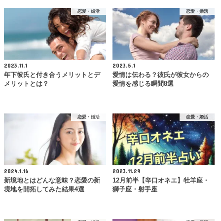
恋愛・婚活
恋愛・婚活
2023.11.1
2023.5.1
年下彼氏と付き合うメリットとデ
愛情は伝わる？彼氏が彼女からの
メリットとは？
愛情を感じる瞬間8選
恋愛・婚活
恋愛・婚活
2024.1.16
2023.11.29
新境地とはどんな意味？恋愛の新
12月前半【辛口オネエ】牡羊座・
境地を開拓してみた結果4選
獅子座・射手座