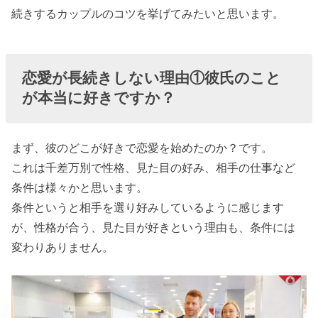
いですか？
続きするカップルのコツを挙げてみたいと思います。
› 恋愛が長続き
しない理由③
固定観念にと
恋愛が長続きしない理由①彼氏のこと
らわれていま
が本当に好きですか？
せんか？
› 恋愛が長続き
まず、彼のどこが好きで恋愛を始めたのか？です。
しない理由④
これは千差万別で性格、見た目の好み、相手の仕事など
お互いを思い
条件は様々かと思います。
やる気持ちを
条件というと相手を選り好みしているように感じます
忘れていませ
が、性格が合う、見た目が好きという理由も、条件には
んか？
変わりありません。
› 最後に