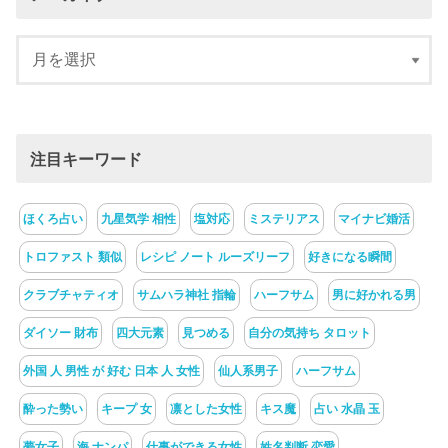
注目キーワード
ほくろ占い
九星気学 相性
塩対応
ミステリアス
マイナビ婚活
トロファスト 類似
レシピ ノート ルーズリーフ
好きになる瞬間
クラブチャティオ
サムハラ神社 指輪
ハーフサム
男に好かれる男
ダイソー 財布
四大元素
見つめる
自分の気持ち タロット
外国 人 男性 が 好む 日本 人 女性
仙人系男子
ハーフサム
酔った勢い
キープ 女
凛とした女性
キス魔
占い 水晶 玉
夢女子
海 ナンパ
仕事ができる女性
姓名判断 恋愛