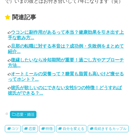
で）いまの彼とはお付き合いして7年になります（笑）
関連記事
ウコンに副作用があるって本当？健康効果を引き出す上
手な飲み方...
旦那の転職に対する本音は？成功例・失敗例をまとめて
紹介...
復縁したいなら冷却期間が重要！過ごし方やアプローチ
方法...
オートミールの栄養って？糖質も脂質も高いけど痩せる
ってホント？...
彼氏が欲しいのにできない女性5つの特徴！どうすれば
彼氏ができる？...
恋愛・婚活
コツ
恋愛
特徴
自分を変える
長続きするカップル