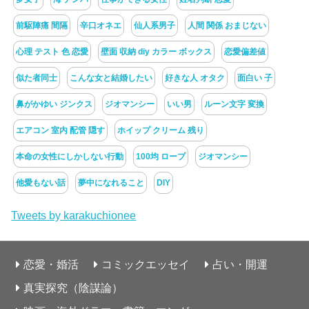
前駆陣痛 間隔
辛口オネエ
仙人系男子
人間 関係 おまじない
心理 テスト 色 恋愛
壁面 収納 diy カラー ボックス
恋愛偏差値
似た者同士
こんな女と結婚したい
好きな人 オタク
面白い 子
鼻がかゆい ジンクス
ジオマンシー
いい男
ルーン文字 変換
エアコン 室内 配管 隠す
ホイップ クリーム 残り
本命の女性にしかしない行動
100均 ロープ
ジオマンシー
他愛もない話
夢中になれること
DIY
Tweets by karakuchionee
恋愛・婚活
コミックエッセイ
占い・開運
真実探究（陰謀論）