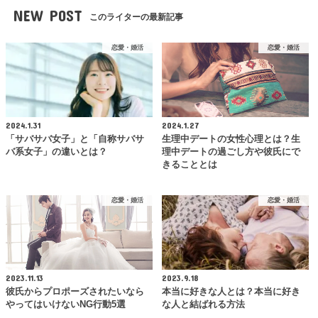
NEW POST
このライターの最新記事
恋愛・婚活
恋愛・婚活
2024.1.31
2024.1.27
「サバサバ女子」と「自称サバサ
生理中デートの女性心理とは？生
バ系女子」の違いとは？
理中デートの過ごし方や彼氏にで
きることとは
恋愛・婚活
恋愛・婚活
2023.11.13
2023.9.18
彼氏からプロポーズされたいなら
本当に好きな人とは？本当に好き
やってはいけないNG行動5選
な人と結ばれる方法