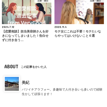
恋愛・婚活
恋愛・婚活
2024.7.12
2020.11.4
【恋愛相談】担当美容師さんを好
モテ女にこれは不要！モテたいな
きになってしまいました！告白せ
らやってはいけないこと６選
ずに付き合う…
ABOUT
この記事をかいた人
美紀
バツイチアラフォー。多趣味で人付き合いも多いので経験
生かして頑張ります！