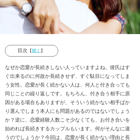
目次
【
開く
】
› 恋愛が長続き
なぜか恋愛が長続きしない人っていますよね。彼氏はす
しない理由①
ぐ出来るのに何故か長続きせず、すぐ駄目になってしま
彼氏のことが
う女性。恋愛が長く続かない人は、何人と付き合っても
本当に好きで
同じことの繰り返しです。もちろん、付き合う相手に原
すか？
因がある場合もありますが、そういう続かない相手ばか
り選んでしまう本人にも問題があるのではないでしょう
› 恋愛が長続き
か？逆に、恋愛経験人数こそ少なくても、お付き合いを
しない理由②
始めれば長続きするカップルもいます。何がそんなに違
彼氏だけのせ
うのでしょうか？今回は、恋愛が長く続かない理由と長