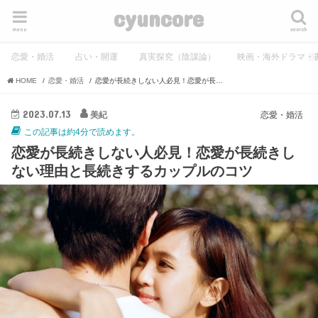
cyuncore
menu
search
恋愛・婚活
占い・開運
真実探究（陰謀論）
映画・海外ドラマ・
HOME
恋愛・婚活
恋愛が長続きしない人必見！恋愛が長続きしない理由と長続きするカップルのコツ
2023.07.13
美紀
恋愛・婚活
この記事は約4分で読めます。
恋愛が長続きしない人必見！恋愛が長続きし
ない理由と長続きするカップルのコツ