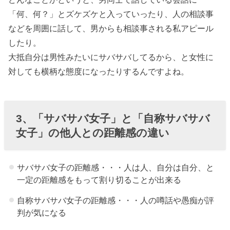
「何、何？」とズケズケと入っていったり、人の相談事
などを周囲に話して、男からも相談事される私アピール
したり。
大抵自分は男性みたいにサバサバしてるから、と女性に
対しても横柄な態度になったりするんですよね。
3、「サバサバ女子」と「自称サバサバ
女子」の他人との距離感の違い
サバサバ女子の距離感・・・人は人、自分は自分、と
一定の距離感をもって割り切ることが出来る
自称サバサバ女子の距離感・・・人の噂話や愚痴が評
判が気になる