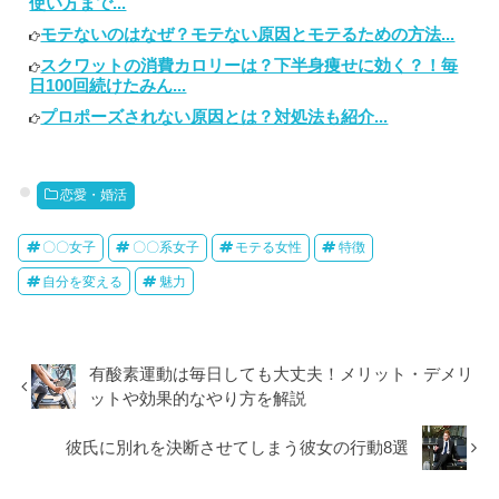
使い方まで...
モテないのはなぜ？モテない原因とモテるための方法...
スクワットの消費カロリーは？下半身痩せに効く？！毎
日100回続けたみん...
プロポーズされない原因とは？対処法も紹介...
恋愛・婚活
〇〇女子
〇〇系女子
モテる女性
特徴
自分を変える
魅力
有酸素運動は毎日しても大丈夫！メリット・デメリ
ットや効果的なやり方を解説
彼氏に別れを決断させてしまう彼女の行動8選