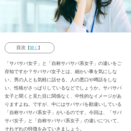
目次
【
開く
】
› 1、「サバサ
「サバサバ女子」と「自称サバサバ系女子」の違いをご
バ女子」と
存知ですか？サバサバ女子とは、細かい事を気にしな
「自称サバサ
い、男の人とも気軽に話せる、人の悪口や噂話をしな
バ女子」の考
い、性格がさっぱりしているなどでしょうか。サバサバ
え方の違い
女子と聞くと見た目に関係なく、中性的なイメージがあ
りますよね。ですが、中にはサバサバを勘違いしている
› 2、「サバサ
「自称サバサバ系女子」がいるのです。今回は、「サバ
バ女子」と
サバ女子」と「自称サバサバ系女子」の違いについて、
「自称サバサ
それぞれの特徴をみていきましょう。