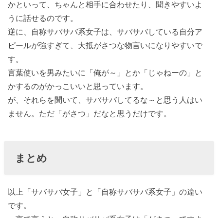
かといって、ちゃんと相手に合わせたり、聞きやすいよ
うに話せるのです。
逆に、自称サバサバ系女子は、サバサバしている自分ア
ピールが強すぎて、大抵がさつな物言いになりやすいで
す。
言葉使いを男みたいに「俺が～」とか「じゃねーの」と
かするのがかっこいいと思っています。
が、それらを聞いて、サバサバしてるな～と思う人はい
ません。ただ「がさつ」だなと思うだけです。
まとめ
以上「サバサバ女子」と「自称サバサバ系女子」の違い
です。