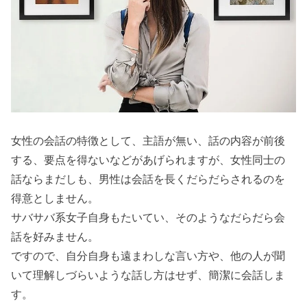
女性の会話の特徴として、主語が無い、話の内容が前後
する、要点を得ないなどがあげられますが、女性同士の
話ならまだしも、男性は会話を長くだらだらされるのを
得意としません。
サバサバ系女子自身もたいてい、そのようなだらだら会
話を好みません。
ですので、自分自身も遠まわしな言い方や、他の人が聞
いて理解しづらいような話し方はせず、簡潔に会話しま
す。