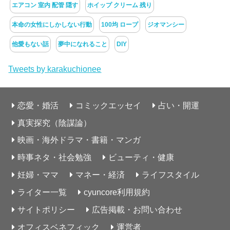
エアコン 室内 配管 隠す
ホイップ クリーム 残り
本命の女性にしかしない行動
100均 ロープ
ジオマンシー
他愛もない話
夢中になれること
DIY
Tweets by karakuchionee
恋愛・婚活
コミックエッセイ
占い・開運
真実探究（陰謀論）
映画・海外ドラマ・書籍・マンガ
時事ネタ・社会勉強
ビューティ・健康
妊婦・ママ
マネー・経済
ライフスタイル
ライター一覧
cyuncore利用規約
サイトポリシー
広告掲載・お問い合わせ
オフィスベネフィック
運営者