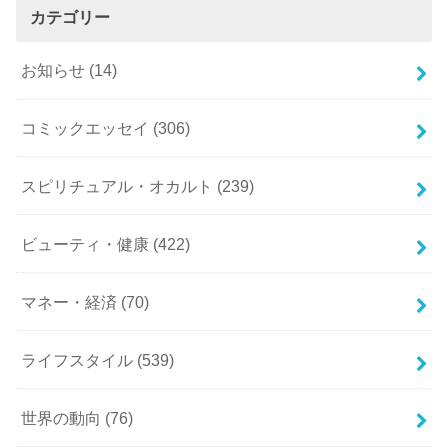
カテゴリー
お知らせ
(14)
コミックエッセイ
(306)
スピリチュアル・オカルト
(239)
ビューティ・健康
(422)
マネー・経済
(70)
ライフスタイル
(539)
世界の動向
(76)