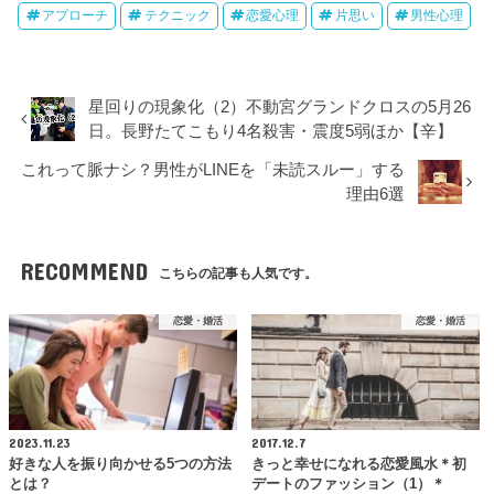
アプローチ
テクニック
恋愛心理
片思い
男性心理
星回りの現象化（2）不動宮グランドクロスの5月26
日。長野たてこもり4名殺害・震度5弱ほか【辛】
これって脈ナシ？男性がLINEを「未読スルー」する
理由6選
RECOMMEND
こちらの記事も人気です。
恋愛・婚活
恋愛・婚活
2023.11.23
2017.12.7
好きな人を振り向かせる5つの方法
きっと幸せになれる恋愛風水＊初
とは？
デートのファッション（1）＊