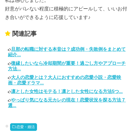
好意がバレない程度に積極的にアピールして、いいお付
き合いができるように応援しています♪
関連記事
旦那の転職に対する本音は？成功例・失敗例をまとめて
紹介...
復縁したいなら冷却期間が重要！過ごし方やアプローチ
方法...
大人の恋愛とは？大人におすすめの恋愛小説・恋愛映
画・恋愛ドラマ...
凛とした女性はモテる！凛とした女性になる方法5つ...
やっぱり気になる元カレの現在！恋愛状況を探る方法７
選...
恋愛・婚活