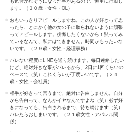
も気付かれそうになった事があるので、慎重に行動し
ます。（３０歳・女性・OL）
おもいっきりアピールしますね。この人が好きって思
ったら、とにかく他の女の子に取られないように頑張
ってアピールします。後悔したくないから！黙ってみ
ているなんて、私にはできません。時間がもったいな
いです。（２９歳・女性・経理事務）
バレない程度にLINEを送り続けます。毎日連絡したい
けど、絶対好きな事がバレるから、2日に1回くらいの
ペースで（笑）これくらいが丁度いいです。（２４
歳・女性・会社員）
相手が好きって言うまで、絶対に告白しません。自分
から告白って、なんかイヤなんですよね（笑）必ず好
きになっても、告白されるまで、待ち続けます（笑）
バレたらおしまいです。（２１歳女性・アパレル関
係）