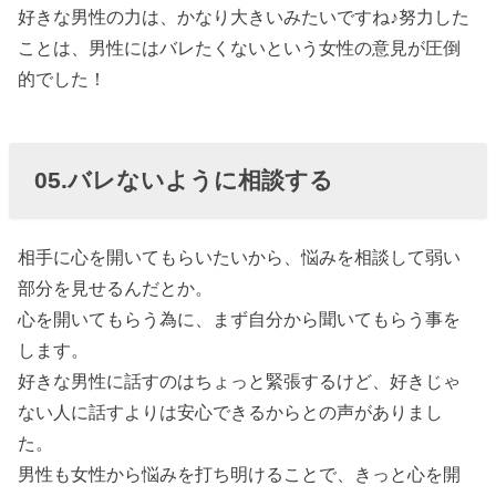
好きな男性の力は、かなり大きいみたいですね♪努力した
ことは、男性にはバレたくないという女性の意見が圧倒
的でした！
05.バレないように相談する
相手に心を開いてもらいたいから、悩みを相談して弱い
部分を見せるんだとか。
心を開いてもらう為に、まず自分から聞いてもらう事を
します。
好きな男性に話すのはちょっと緊張するけど、好きじゃ
ない人に話すよりは安心できるからとの声がありまし
た。
男性も女性から悩みを打ち明けることで、きっと心を開