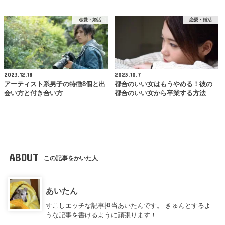
恋愛・婚活
恋愛・婚活
2023.12.18
2023.10.7
アーティスト系男子の特徴8個と出
都合のいい女はもうやめる！彼の
会い方と付き合い方
都合のいい女から卒業する方法
ABOUT
この記事をかいた人
あいたん
すこしエッチな記事担当あいたんです。 きゅんとするよ
うな記事を書けるように頑張ります！