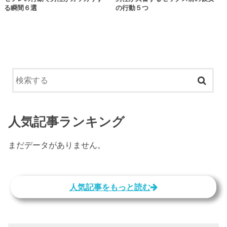
る瞬間６選
の行動５つ
人気記事ランキング
まだデータがありません。
人気記事をもっと読む