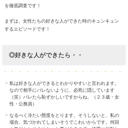
ようにアピー
を徹底調査です！
ルする
まずは、女性たちの好きな人ができた時のキュンキュン
› 04.バレない
するエピソードです！
程度にイメチ
ェン
› 05.バレない
◎好きな人ができたら・・
ように相談す
る
› 男性に好意が
私は好きな人ができるとわかりやすいと言われます。
ばれないよう
なので相手にバレないように、必死に隠しています
に女性がとる
（笑）バレたら恥ずかしいですからね。（２３歳・女
行動5つ
性・公務員）
なるべく冷たい態度をとります。そうしないと、私の
場合、気づかれてしまいそうでこわいからです。何回