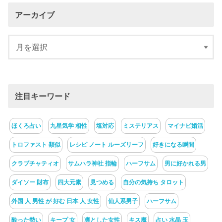
アーカイブ
注目キーワード
ほくろ占い
九星気学 相性
塩対応
ミステリアス
マイナビ婚活
トロファスト 類似
レシピ ノート ルーズリーフ
好きになる瞬間
クラブチャティオ
サムハラ神社 指輪
ハーフサム
男に好かれる男
ダイソー 財布
四大元素
見つめる
自分の気持ち タロット
外国 人 男性 が 好む 日本 人 女性
仙人系男子
ハーフサム
酔った勢い
キープ 女
凛とした女性
キス魔
占い 水晶 玉