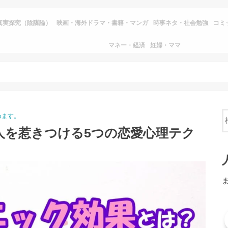
真実探究（陰謀論）
映画・海外ドラマ・書籍・マンガ
時事ネタ・社会勉強
コミ
マネー・経済
妊婦・ママ
めます。
人を惹きつける5つの恋愛心理テク