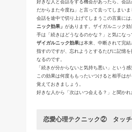
シティ効
好きな人と会話をする機会があったら、会話
だからまた今度ね」と言って去ってしまいま
果
会話を途中で切り上げてしまうこの言葉には
› 恋愛心
ニック効果」
があります。ザイガルニック効
理テクニ
手は「続きはどうなるのかな？」と気になっ
ック④
ザイガルニック効果
は本来、中断されて完結
共通の趣
指すのですが、忘れようとするたびに記憶を
味が多い
なるのです。
と友人、
「続きが分からないと気持ち悪い」という感
深さがあ
この効果は何度ももったいつけると相手はが
れば恋人
覚えておきましょう。
› 恋愛心
好きな人から「次はいつ会える？」と聞かれ
理テクニ
ック⑤
恋愛心理テクニック② タッ
熟知性の
原則