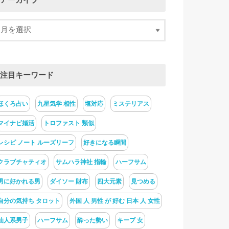
アーカイブ
注目キーワード
ほくろ占い
九星気学 相性
塩対応
ミステリアス
マイナビ婚活
トロファスト 類似
レシピ ノート ルーズリーフ
好きになる瞬間
クラブチャティオ
サムハラ神社 指輪
ハーフサム
男に好かれる男
ダイソー 財布
四大元素
見つめる
自分の気持ち タロット
外国 人 男性 が 好む 日本 人 女性
仙人系男子
ハーフサム
酔った勢い
キープ 女