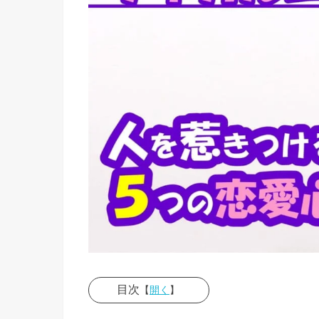
目次
【
開く
】
› 恋愛心