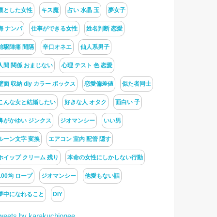
凛とした女性
キス魔
占い 水晶 玉
夢女子
海 ナンパ
仕事ができる女性
姓名判断 恋愛
前駆陣痛 間隔
辛口オネエ
仙人系男子
人間 関係 おまじない
心理 テスト 色 恋愛
壁面 収納 diy カラー ボックス
恋愛偏差値
似た者同士
こんな女と結婚したい
好きな人 オタク
面白い 子
鼻がかゆい ジンクス
ジオマンシー
いい男
ルーン文字 変換
エアコン 室内 配管 隠す
ホイップ クリーム 残り
本命の女性にしかしない行動
100均 ロープ
ジオマンシー
他愛もない話
夢中になれること
DIY
weets by karakuchionee