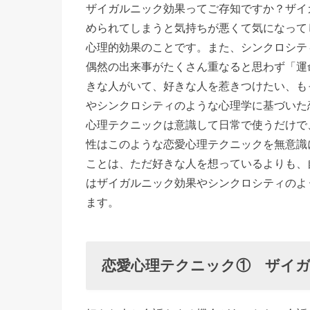
ザイガルニック効果ってご存知ですか？ザイ
理テクニ
められてしまうと気持ちが悪くて気になって
ック①
心理的効果のことです。また、シンクロシテ
ザイガル
偶然の出来事がたくさん重なると思わず「運
ニック効
きな人がいて、好きな人を惹きつけたい、も
果
やシンクロシティのような心理学に基づいた
› 恋愛心
心理テクニックは意識して日常で使うだけで
理テクニ
性はこのような恋愛心理テクニックを無意識
ことは、ただ好きな人を想っているよりも、
ック②
はザイガルニック効果やシンクロシティのよ
タッチン
ます。
グ効果
› 恋愛心
理テクニ
恋愛心理テクニック① ザイ
ック③
シンクロ