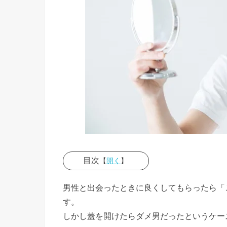
目次
【
開く
】
› 中身が
男性と出会ったときに良くしてもらったら「
ない男の
す。
特徴①自
しかし蓋を開けたらダメ男だったというケー
分に甘い