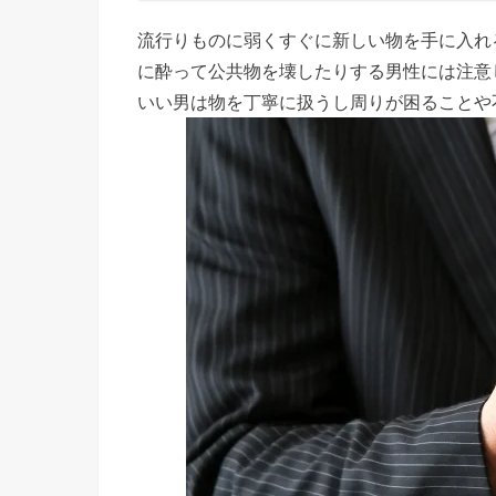
ない男の
流行りものに弱くすぐに新しい物を手に入れ
特徴⑦何
に酔って公共物を壊したりする男性には注意
でも受け
いい男は物を丁寧に扱うし周りが困ることや
入れてく
れる
› 中身が
ない男の
特徴⑧い
い男とは