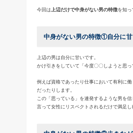
› 中身が
今回は
上辺だけで中身がない男の特徴
を知っ
ない男の
特徴②歩
きながら
中身がない男の特徴①
自分に甘
物を食べ
る
上辺の男は自分に甘いです。
› 中身が
かけ引きをしていて「今度〇〇しようと思っ
ない男の
特徴③物
例えば資格であったり仕事において有利に働
を大切に
だったりします。
しない
この「思っている」を連発するような男を信
言って女性にリスペクトされるだけで満足し
› 中身が
ない男の
特徴④店