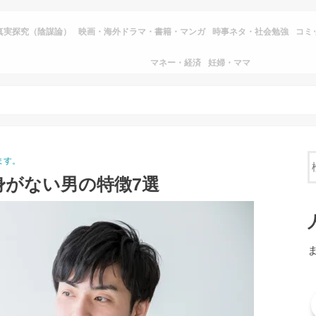
真実探究（陰謀論）
映画・海外ドラマ・書籍・マンガ
時事ネタ・社会勉強
コミ
マネー・経済
妊婦・ママ
ます。
身がない男の特徴7選