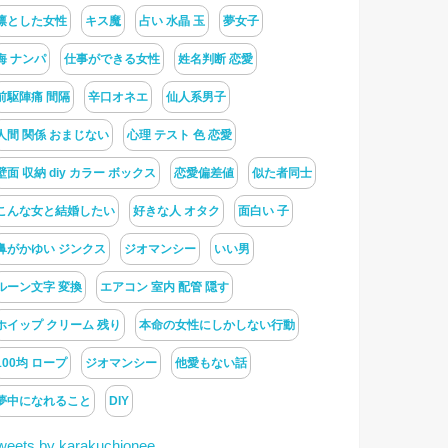
凛とした女性
キス魔
占い 水晶 玉
夢女子
海 ナンパ
仕事ができる女性
姓名判断 恋愛
前駆陣痛 間隔
辛口オネエ
仙人系男子
人間 関係 おまじない
心理 テスト 色 恋愛
壁面 収納 diy カラー ボックス
恋愛偏差値
似た者同士
こんな女と結婚したい
好きな人 オタク
面白い 子
鼻がかゆい ジンクス
ジオマンシー
いい男
ルーン文字 変換
エアコン 室内 配管 隠す
ホイップ クリーム 残り
本命の女性にしかしない行動
100均 ロープ
ジオマンシー
他愛もない話
夢中になれること
DIY
weets by karakuchionee