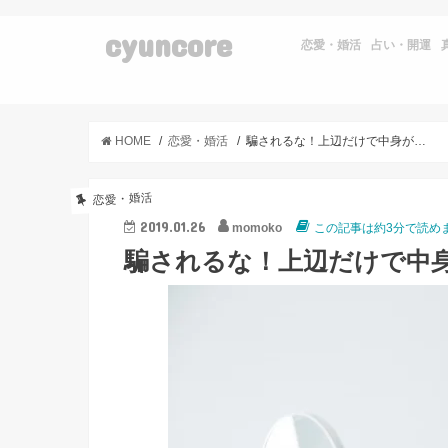
cyuncore
恋愛・婚活
占い・開運
HOME
恋愛・婚活
騙されるな！上辺だけで中身がない男の特徴7選
恋愛・婚活
2019.01.26
momoko
この記事は約3分で読め
騙されるな！上辺だけで中