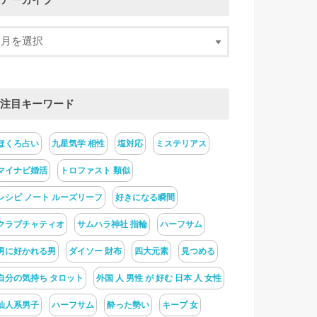
アーカイブ
注目キーワード
ほくろ占い
九星気学 相性
塩対応
ミステリアス
マイナビ婚活
トロファスト 類似
レシピ ノート ルーズリーフ
好きになる瞬間
クラブチャティオ
サムハラ神社 指輪
ハーフサム
男に好かれる男
ダイソー 財布
四大元素
見つめる
自分の気持ち タロット
外国 人 男性 が 好む 日本 人 女性
仙人系男子
ハーフサム
酔った勢い
キープ 女