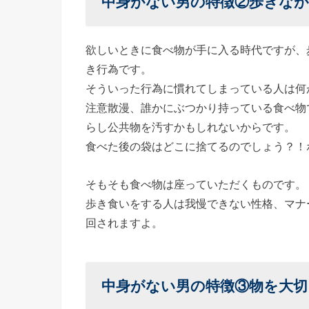
中身がない男の特徴②
歩きなが
員さんに
傲慢な態
度をとる
欲しいときに食べ物が手に入る時代ですが、
き行為です。
› 中身が
そういった行為に慣れてしまっている人は何
ない男の
注意散漫、誰かにぶつかり持っている食べ物
特徴⑤悪
らし公共物を汚すかもしれないからです。
口が多い
食べた後の袋はどこに捨てるのでしょう？！
› 中身が
ない男の
そもそも食べ物は座っていただくものです。
特徴⑥子
歩き食いをする人は我慢できない性格、マナ
どもや動
回されますよ。
物に対す
る目が怖
い
中身がない男の特徴③
物を大切
› 中身が