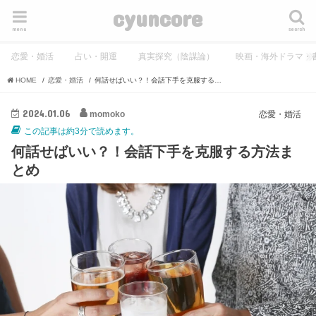
cyuncore
menu
search
恋愛・婚活
占い・開運
真実探究（陰謀論）
映画・海外ドラマ・
HOME
恋愛・婚活
何話せばいい？！会話下手を克服する方法まとめ
2024.01.06
momoko
恋愛・婚活
この記事は約3分で読めます。
何話せばいい？！会話下手を克服する方法ま
とめ