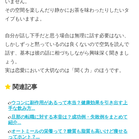
いません。
その空間を楽しんだり静かにお茶を味わったりしたいタ
イプもいますよ。
自分が話し下手だと思う場合は無理に話す必要はない、
しかしずっと黙っているのは良くないので空気を読んで
話す、基本は彼の話に相づちしながら興味深く聞きまし
ょう。
実は恋愛において大切なのは「聞く力」のほうです。
関連記事
ウコンに副作用があるって本当？健康効果を引き出す上
手な飲み方...
旦那の転職に対する本音は？成功例・失敗例をまとめて
紹介...
オートミールの栄養って？糖質も脂質も高いけど痩せる
ってホント？...