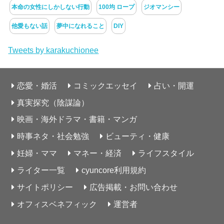
本命の女性にしかしない行動
100均 ロープ
ジオマンシー
他愛もない話
夢中になれること
DIY
Tweets by karakuchionee
恋愛・婚活
コミックエッセイ
占い・開運
真実探究（陰謀論）
映画・海外ドラマ・書籍・マンガ
時事ネタ・社会勉強
ビューティ・健康
妊婦・ママ
マネー・経済
ライフスタイル
ライター一覧
cyuncore利用規約
サイトポリシー
広告掲載・お問い合わせ
オフィスベネフィック
運営者