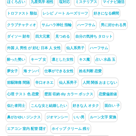
ほくろ占い
九星気学 相性
塩対応
ミステリアス
マイナビ婚活
トロファスト 類似
レシピ ノート ルーズリーフ
好きになる瞬間
クラブチャティオ
サムハラ神社 指輪
ハーフサム
男に好かれる男
ダイソー 財布
四大元素
見つめる
自分の気持ち タロット
外国 人 男性 が 好む 日本 人 女性
仙人系男子
ハーフサム
酔った勢い
キープ 女
凛とした女性
キス魔
占い 水晶 玉
夢女子
海 ナンパ
仕事ができる女性
姓名判断 恋愛
前駆陣痛 間隔
辛口オネエ
仙人系男子
人間 関係 おまじない
心理 テスト 色 恋愛
壁面 収納 diy カラー ボックス
恋愛偏差値
似た者同士
こんな女と結婚したい
好きな人 オタク
面白い 子
鼻がかゆい ジンクス
ジオマンシー
いい男
ルーン文字 変換
エアコン 室内 配管 隠す
ホイップ クリーム 残り