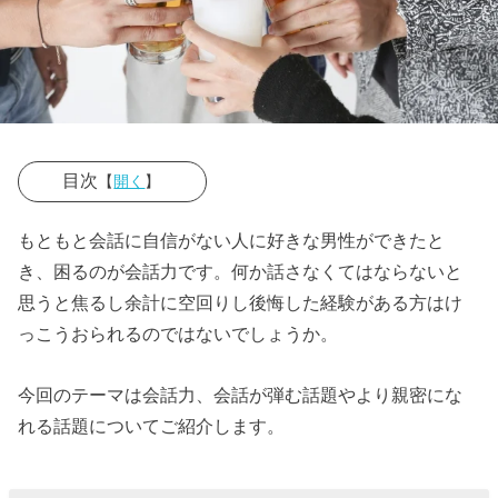
目次
【
開く
】
› 会話下手を克
もともと会話に自信がない人に好きな男性ができたと
服する方法①
き、困るのが会話力です。何か話さなくてはならないと
どんな会話を
思うと焦るし余計に空回りし後悔した経験がある方はけ
するか
っこうおられるのではないでしょうか。
» 好きな
今回のテーマは会話力、会話が弾む話題やより親密にな
食べ物
れる話題についてご紹介します。
» 彼の趣
味