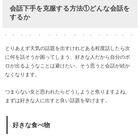
» 地元の
会話下手を克服する方法①どんな会話を
話
するか
» 好きな
タイプ
の女性
とりあえず天気の話題を出すけれどある程度話したら次
› 会話下手を克
に何を話そうか困ってしまう、好きな人だから自分のボ
服する方法
ロが出るようなことは避けたい、そう思うと会話が続か
②NGな話題
なくなります。
› 会話下手を克
つまらない女と思われたらどうしようと焦りますよね。
服する方法③
まずは好きな人に出すと良い話題を挙げます。
実は無理に話
さなくてもい
い
好きな食べ物