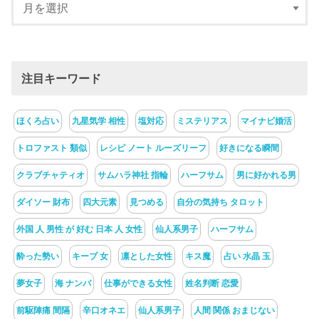
注目キーワード
ほくろ占い
九星気学 相性
塩対応
ミステリアス
マイナビ婚活
トロファスト 類似
レシピ ノート ルーズリーフ
好きになる瞬間
クラブチャティオ
サムハラ神社 指輪
ハーフサム
男に好かれる男
ダイソー 財布
四大元素
見つめる
自分の気持ち タロット
外国 人 男性 が 好む 日本 人 女性
仙人系男子
ハーフサム
酔った勢い
キープ 女
凛とした女性
キス魔
占い 水晶 玉
夢女子
海 ナンパ
仕事ができる女性
姓名判断 恋愛
前駆陣痛 間隔
辛口オネエ
仙人系男子
人間 関係 おまじない