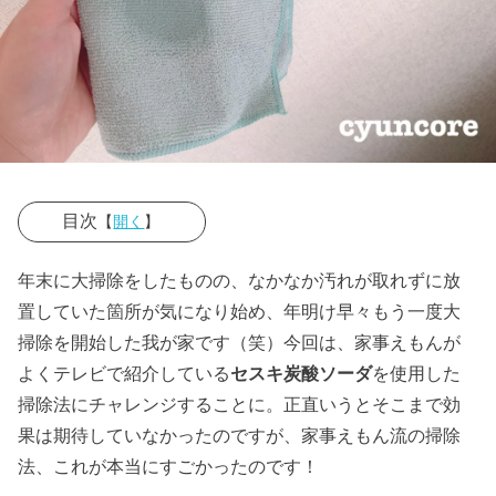
目次
【
開く
】
› 家事えもん流
年末に大掃除をしたものの、なかなか汚れが取れずに放
掃除法① 基
置していた箇所が気になり始め、年明け早々もう一度大
本のセスキス
掃除を開始した我が家です（笑）今回は、家事えもんが
プレーの作り
よくテレビで紹介している
セスキ炭酸ソーダ
を使用した
方
掃除法にチャレンジすることに。正直いうとそこまで効
果は期待していなかったのですが、家事えもん流の掃除
› 家事えもん流
法、これが本当にすごかったのです！
掃除法② エ