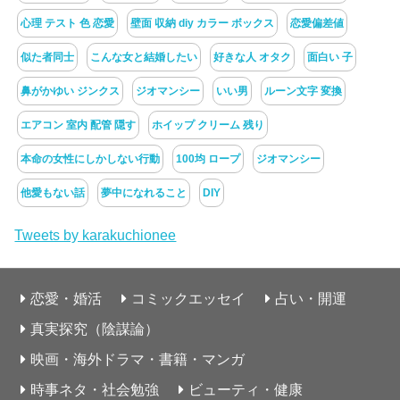
心理 テスト 色 恋愛
壁面 収納 diy カラー ボックス
恋愛偏差値
似た者同士
こんな女と結婚したい
好きな人 オタク
面白い 子
鼻がかゆい ジンクス
ジオマンシー
いい男
ルーン文字 変換
エアコン 室内 配管 隠す
ホイップ クリーム 残り
本命の女性にしかしない行動
100均 ロープ
ジオマンシー
他愛もない話
夢中になれること
DIY
Tweets by karakuchionee
恋愛・婚活
コミックエッセイ
占い・開運
真実探究（陰謀論）
映画・海外ドラマ・書籍・マンガ
時事ネタ・社会勉強
ビューティ・健康