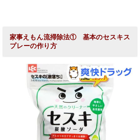
アコンのカビ
を除去！
› 家事えもん流
掃除法③ ク
家事えもん流掃除法① 基本のセスキス
ロスのシミが
プレーの作り方
消える！
› 家事えもん流
掃除法④ ク
ロスのカビま
で取れる！
› おわりに