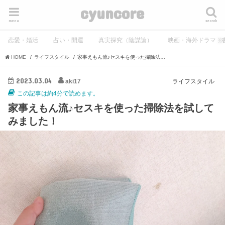
cyuncore
menu
search
恋愛・婚活
占い・開運
真実探究（陰謀論）
映画・海外ドラマ・
HOME
ライフスタイル
家事えもん流♪セスキを使った掃除法を試してみました！
2023.03.04
aki17
ライフスタイル
この記事は約4分で読めます。
家事えもん流♪セスキを使った掃除法を試して
みました！