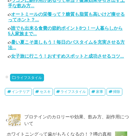
ウコンに副作用があるって本当？健康効果を引き出す上
手な飲み方...
オートミールの栄養って？糖質も脂質も高いけど痩せる
ってホント？...
誰でも出来る食費の節約ポイント8つ！一人暮らしから
5人家族まで...
暑い夏こそ楽しもう！毎日のバスタイムを充実させる方
法...
女子旅に行こう！おすすめスポットと成功させるコツ...
ライフスタイル
インテリア
セスキ
ライフスタイル
家事
掃除
プロテインのカロリーや効果、飲み方、副作用につ
いて
ホワイトニングって歯がもろくなるの！？噂の真相