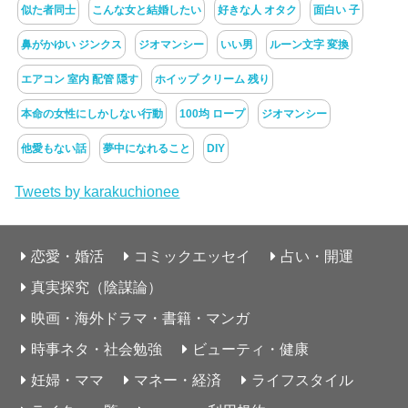
似た者同士
こんな女と結婚したい
好きな人 オタク
面白い 子
鼻がかゆい ジンクス
ジオマンシー
いい男
ルーン文字 変換
エアコン 室内 配管 隠す
ホイップ クリーム 残り
本命の女性にしかしない行動
100均 ロープ
ジオマンシー
他愛もない話
夢中になれること
DIY
Tweets by karakuchionee
恋愛・婚活
コミックエッセイ
占い・開運
真実探究（陰謀論）
映画・海外ドラマ・書籍・マンガ
時事ネタ・社会勉強
ビューティ・健康
妊婦・ママ
マネー・経済
ライフスタイル