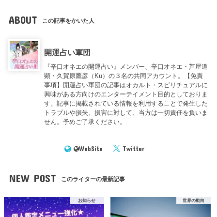
ABOUT
この記事をかいた人
開運占い軍団
『辛口オネエの開運占い』メンバー、辛口オネエ・芦屋道
顕・久賀原鷹彦（Ku）の３名の共同アカウント。【免責
事項】開運占い軍団の記事はオカルト・スピリチュアルに
興味がある方向けのエンターテイメント目的としておりま
す。記事に掲載されている情報を利用することで発生した
トラブルや損失、損害に対して、当方は一切責任を負いま
せん。予めご了承ください。
WebSite
Twitter
NEW POST
このライターの最新記事
お知らせ
世界の動向