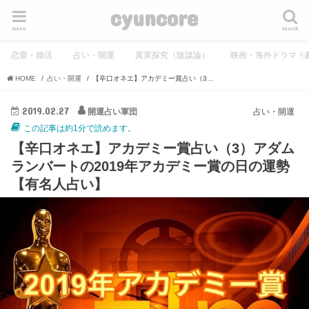
cyuncore
menu
search
恋愛・婚活
占い・開運
真実探究（陰謀論）
映画・海外ドラマ・
HOME
占い・開運
【辛口オネエ】アカデミー賞占い（3）アダムランバートの2019年アカデミー賞の日の運勢【有名人占い】
2019.02.27
開運占い軍団
占い・開運
この記事は約1分で読めます。
【辛口オネエ】アカデミー賞占い（3）アダム
ランバートの2019年アカデミー賞の日の運勢
【有名人占い】