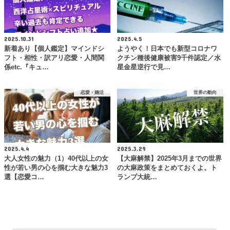
2025.10.31
2025.4.5
新着あり【個人鑑定】マインドシ
ようやく！日本でも新型コロナワ
フト・相性・訳アリ恋愛・人間関
クチン種後健康被害9千件認定／水
係etc.『キュ…
星金星逆行で見…
恋愛・婚活
世界の動向
2025.4.4
2025.3.29
大人女性の魅力（1）40代以上の女
【大麻解禁】2025年3月までの世界
性が若い男の心を掴む大きな魅力3
の大麻政策をまとめておくよ。ト
選【恋愛コ…
ランプ大統…