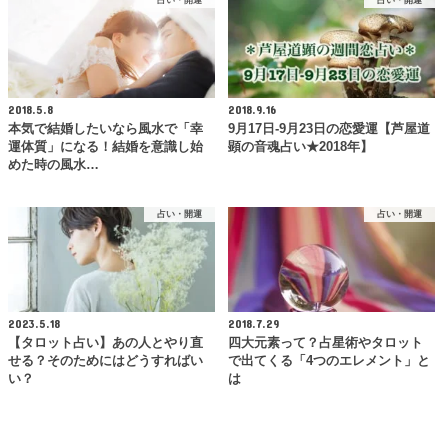
2018.5.8
2018.9.16
本気で結婚したいなら風水で「幸
9月17日-9月23日の恋愛運【芦屋道
運体質」になる！結婚を意識し始
顕の音魂占い★2018年】
めた時の風水…
占い・開運
占い・開運
2023.5.18
2018.7.29
【タロット占い】あの人とやり直
四大元素って？占星術やタロット
せる？そのためにはどうすればい
で出てくる「4つのエレメント」と
い？
は