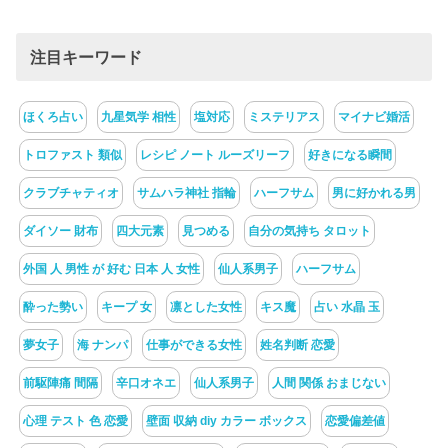
注目キーワード
ほくろ占い
九星気学 相性
塩対応
ミステリアス
マイナビ婚活
トロファスト 類似
レシピ ノート ルーズリーフ
好きになる瞬間
クラブチャティオ
サムハラ神社 指輪
ハーフサム
男に好かれる男
ダイソー 財布
四大元素
見つめる
自分の気持ち タロット
外国 人 男性 が 好む 日本 人 女性
仙人系男子
ハーフサム
酔った勢い
キープ 女
凛とした女性
キス魔
占い 水晶 玉
夢女子
海 ナンパ
仕事ができる女性
姓名判断 恋愛
前駆陣痛 間隔
辛口オネエ
仙人系男子
人間 関係 おまじない
心理 テスト 色 恋愛
壁面 収納 diy カラー ボックス
恋愛偏差値