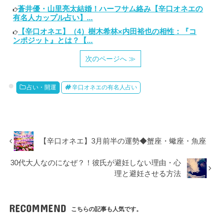
蒼井優・山里亮太結婚！ハーフサム絡み【辛口オネエの
有名人カップル占い】...
【辛口オネエ】（4）樹木希林×内田裕也の相性：『コ
ンポジット』とは？【...
次のページへ ≫
占い・開運
辛口オネエの有名人占い
【辛口オネエ】3月前半の運勢◆蟹座・蠍座・魚座
30代大人なのになぜ？！彼氏が避妊しない理由・心
理と避妊させる方法
RECOMMEND
こちらの記事も人気です。