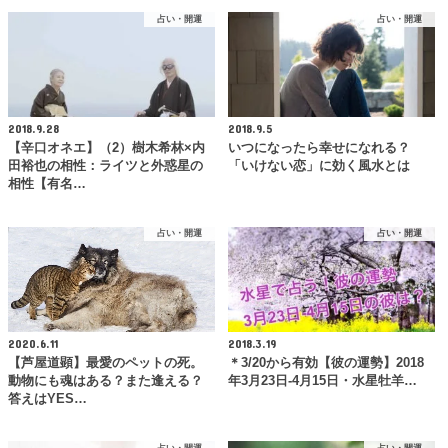
占い・開運
占い・開運
2018.9.28
2018.9.5
【辛口オネエ】（2）樹木希林×内
いつになったら幸せになれる？
田裕也の相性：ライツと外惑星の
「いけない恋」に効く風水とは
相性【有名…
占い・開運
占い・開運
2020.6.11
2018.3.19
【芦屋道顕】最愛のペットの死。
＊3/20から有効【彼の運勢】2018
動物にも魂はある？また逢える？
年3月23日-4月15日・水星牡羊…
答えはYES…
占い・開運
占い・開運