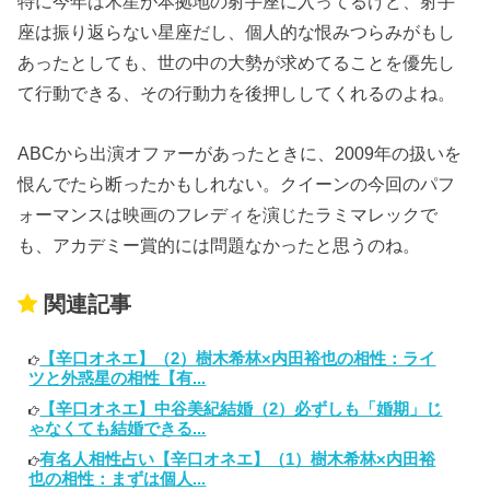
特に今年は木星が本拠地の射手座に入ってるけど、射手
座は振り返らない星座だし、個人的な恨みつらみがもし
あったとしても、世の中の大勢が求めてることを優先し
て行動できる、その行動力を後押ししてくれるのよね。
ABCから出演オファーがあったときに、2009年の扱いを
恨んでたら断ったかもしれない。クイーンの今回のパフ
ォーマンスは映画のフレディを演じたラミマレックで
も、アカデミー賞的には問題なかったと思うのね。
関連記事
【辛口オネエ】（2）樹木希林×内田裕也の相性：ライ
ツと外惑星の相性【有...
【辛口オネエ】中谷美紀結婚（2）必ずしも「婚期」じ
ゃなくても結婚できる...
有名人相性占い【辛口オネエ】（1）樹木希林×内田裕
也の相性：まずは個人...