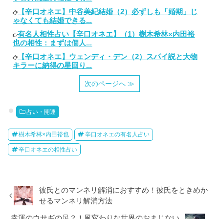
【辛口オネエ】中谷美紀結婚（2）必ずしも「婚期」じ
ゃなくても結婚できる...
有名人相性占い【辛口オネエ】（1）樹木希林×内田裕
也の相性：まずは個人...
【辛口オネエ】ウェンディ・デン（2）スパイ説と大物
キラーに納得の星回り...
次のページへ ≫
占い・開運
樹木希林×内田裕也
辛口オネエの有名人占い
辛口オネエの相性占い
彼氏とのマンネリ解消におすすめ！彼氏をときめか
せるマンネリ解消方法
幸運のウサギの足？！風変わりな世界のおまじない