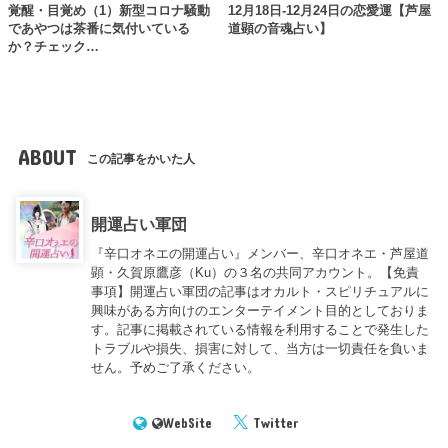
覚醒・目覚め（1）新型コロナ騒動
12月18日-12月24日の恋愛運【芦屋
であやつは茶番に気付いている
道顕の音魂占い】
か？チェック…
ABOUT
この記事をかいた人
開運占い軍団
『辛口オネエの開運占い』メンバー、辛口オネエ・芦屋道
顕・久賀原鷹彦（Ku）の３名の共同アカウント。【免責
事項】開運占い軍団の記事はオカルト・スピリチュアルに
興味がある方向けのエンターテイメント目的としておりま
す。記事に掲載されている情報を利用することで発生した
トラブルや損失、損害に対して、当方は一切責任を負いま
せん。予めご了承ください。
WebSite
Twitter