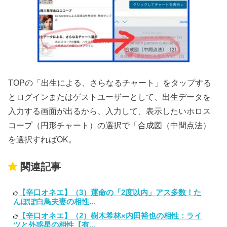
TOPの「出生による、さらなるチャート」をタップする
とログインまたはゲストユーザーとして、出生データを
入力する画面が出るから、入力して、表示したいホロス
コープ（円形チャート）の選択で「合成図（中間点法）
を選択すればOK。
関連記事
【辛口オネエ】（3）運命の「2度以内」アス多数！た
んぽぽ白鳥夫妻の相性...
【辛口オネエ】（2）樹木希林×内田裕也の相性：ライ
ツと外惑星の相性【有...