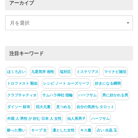
アーカイブ
注目キーワード
ほくろ占い
九星気学 相性
塩対応
ミステリアス
マイナビ婚活
トロファスト 類似
レシピ ノート ルーズリーフ
好きになる瞬間
クラブチャティオ
サムハラ神社 指輪
ハーフサム
男に好かれる男
ダイソー 財布
四大元素
見つめる
自分の気持ち タロット
外国 人 男性 が 好む 日本 人 女性
仙人系男子
ハーフサム
酔った勢い
キープ 女
凛とした女性
キス魔
占い 水晶 玉