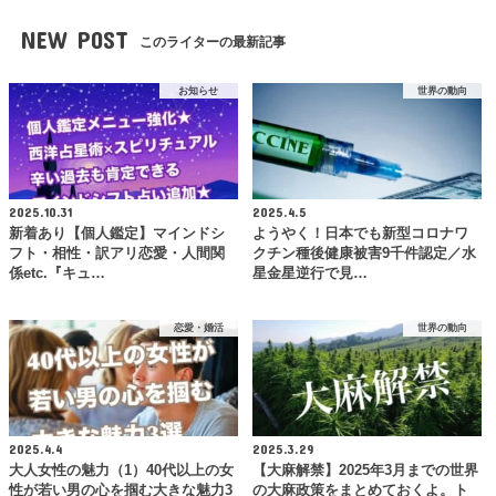
NEW POST
このライターの最新記事
お知らせ
世界の動向
2025.10.31
2025.4.5
新着あり【個人鑑定】マインドシ
ようやく！日本でも新型コロナワ
フト・相性・訳アリ恋愛・人間関
クチン種後健康被害9千件認定／水
係etc.『キュ…
星金星逆行で見…
恋愛・婚活
世界の動向
2025.4.4
2025.3.29
大人女性の魅力（1）40代以上の女
【大麻解禁】2025年3月までの世界
性が若い男の心を掴む大きな魅力3
の大麻政策をまとめておくよ。ト