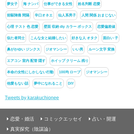
夢女子
海 ナンパ
仕事ができる女性
姓名判断 恋愛
前駆陣痛 間隔
辛口オネエ
仙人系男子
人間 関係 おまじない
心理 テスト 色 恋愛
壁面 収納 diy カラー ボックス
恋愛偏差値
似た者同士
こんな女と結婚したい
好きな人 オタク
面白い 子
鼻がかゆい ジンクス
ジオマンシー
いい男
ルーン文字 変換
エアコン 室内 配管 隠す
ホイップ クリーム 残り
本命の女性にしかしない行動
100均 ロープ
ジオマンシー
他愛もない話
夢中になれること
DIY
Tweets by karakuchionee
恋愛・婚活
コミックエッセイ
占い・開運
真実探究（陰謀論）