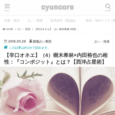
cyuncore
menu
search
恋愛・婚活
占い・開運
真実探究（陰謀論）
映画・海外ドラマ・
HOME
占い・開運
【辛口オネエ】（4）樹木希林×内田裕也の相性：『コンポジット』とは？【西洋占星術】
2018.09.28
開運占い軍団
占い・開運
この記事は約1分で読めます。
【辛口オネエ】（4）樹木希林×内田裕也の相
性：『コンポジット』とは？【西洋占星術】