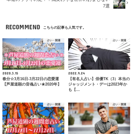
7選
RECOMMEND
こちらの記事も人気です。
占い・開運
占い・開運
2020.3.15
2022.9.24
春分☆3月16日-3月22日の恋愛運
【有名人占い】俳優TK（3）本当の
【芦屋道顕の音魂占い★2020年】
ジャッジメント・デーは2023年か
も【…
占い・開運
占い・開運