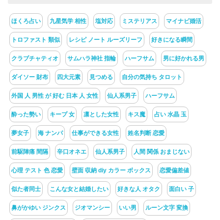
ほくろ占い
九星気学 相性
塩対応
ミステリアス
マイナビ婚活
トロファスト 類似
レシピ ノート ルーズリーフ
好きになる瞬間
クラブチャティオ
サムハラ神社 指輪
ハーフサム
男に好かれる男
ダイソー 財布
四大元素
見つめる
自分の気持ち タロット
外国 人 男性 が 好む 日本 人 女性
仙人系男子
ハーフサム
酔った勢い
キープ 女
凛とした女性
キス魔
占い 水晶 玉
夢女子
海 ナンパ
仕事ができる女性
姓名判断 恋愛
前駆陣痛 間隔
辛口オネエ
仙人系男子
人間 関係 おまじない
心理 テスト 色 恋愛
壁面 収納 diy カラー ボックス
恋愛偏差値
似た者同士
こんな女と結婚したい
好きな人 オタク
面白い 子
鼻がかゆい ジンクス
ジオマンシー
いい男
ルーン文字 変換