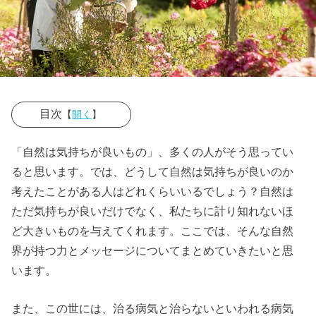
目次
【
開く
】
› 自然界が私た
「自然は気持ちが良いもの」、多くの人がそう思ってい
ちにメッセー
ると思います。では、どうして自然は気持ちが良いのか
ジを送ってく
考えたことがある人はどれくらいいるでしょう？自然は
れているって
ただ気持ちが良いだけでなく、私たちに計り知れないほ
ホント？
ど大きいものを与えてくれます。ここでは、そんな自然
界が持つ力とメッセージについてまとめていきたいと思
› 自然界と一体
います。
化する方法と
は？
また、この世には、治る病気と治らないといわれる病気