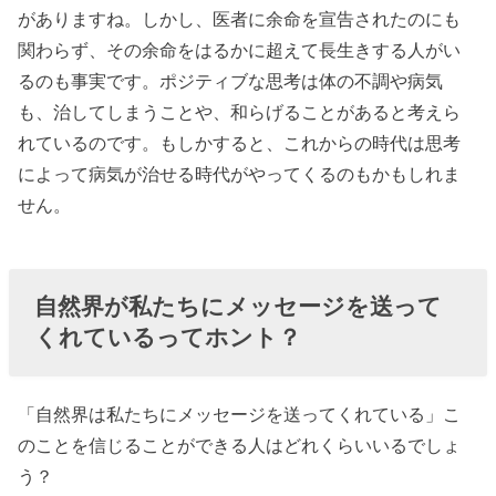
› 自然が私たち
がありますね。しかし、医者に余命を宣告されたのにも
を癒す理由
関わらず、その余命をはるかに超えて長生きする人がい
› 自然界とのつ
るのも事実です。ポジティブな思考は体の不調や病気
ながりを大切
も、治してしまうことや、和らげることがあると考えら
れているのです。もしかすると、これからの時代は思考
していた著名
によって病気が治せる時代がやってくるのもかもしれま
人
せん。
› 思考は現実化
する！「気の
持ちよう」と
自然界が私たちにメッセージを送って
いう言葉は本
くれているってホント？
当の事だった
› 思考は現実化
「自然界は私たちにメッセージを送ってくれている」こ
する！どんな
のことを信じることができる人はどれくらいいるでしょ
時も良いこと
う？
を見つける習