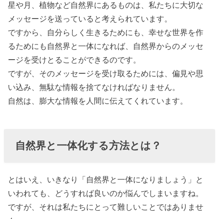
星や月、植物など自然界にあるものは、私たちに大切な
慣を身に付け
メッセージを送っていると考えられています。
よう！
ですから、自分らしく生きるためにも、幸せな世界を作
› 思考をつかっ
るためにも自然界と一体になれば、自然界からのメッセ
て潜在意識に
ージを受けとることができるのです。
信じ込ませる
ですが、そのメッセージを受け取るためには、偏見や思
と奇跡が起き
い込み、無駄な情報を捨てなければなりません。
自然は、膨大な情報を人間に伝えてくれています。
る！
› 思考は現実化
する！実際に
自然界と一体化する方法とは？
あった潜在意
識を使った効
果の例
とはいえ、いきなり「自然界と一体になりましょう」と
いわれても、どうすれば良いのか悩んでしまいますね。
› 最後に
ですが、それは私たちにとって難しいことではありませ