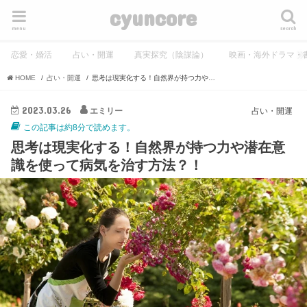
cyuncore
menu
search
恋愛・婚活
占い・開運
真実探究（陰謀論）
映画・海外ドラマ・
HOME
占い・開運
思考は現実化する！自然界が持つ力や潜在意識を使って病気を治す方法？！
2023.03.26
エミリー
占い・開運
この記事は約8分で読めます。
思考は現実化する！自然界が持つ力や潜在意
識を使って病気を治す方法？！