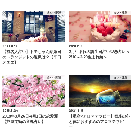
占い・開運
占い・開運
2021.8.17
2018.2.2
【有名人占い】トモちゃん結婚日
2月生まれの誕生日占い♡恋占い＜
のトランジットの運気は？【辛口
2/16～2/29生まれ編＞
オネエ】
占い・開運
占い・開運
2018.3.24
2021.6.11
2018年3月26日-4月1日の恋愛運
【星座×アロマテラピー】蟹座の心
【芦屋道顕の音魂占い】
と体におすすめのアロマテラピ
ー