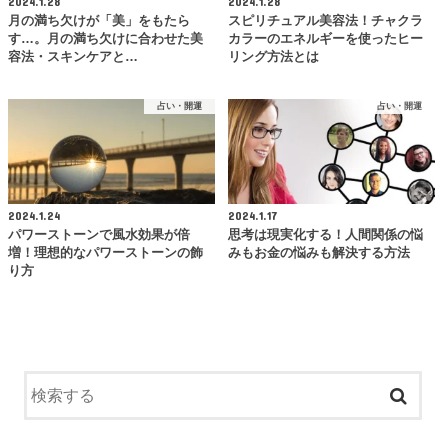
2024.1.28
2024.1.28
月の満ち欠けが「美」をもたら
スピリチュアル美容法！チャクラ
す…。月の満ち欠けに合わせた美
カラーのエネルギーを使ったヒー
容法・スキンケアと…
リング方法とは
占い・開運
占い・開運
2024.1.24
2024.1.17
パワーストーンで風水効果が倍
思考は現実化する！人間関係の悩
増！理想的なパワーストーンの飾
みもお金の悩みも解決する方法
り方