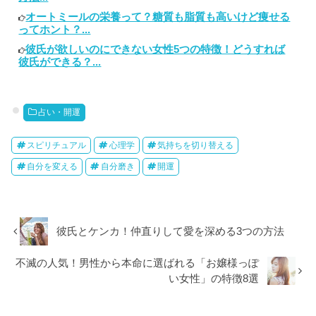
オートミールの栄養って？糖質も脂質も高いけど痩せる
ってホント？...
彼氏が欲しいのにできない女性5つの特徴！どうすれば
彼氏ができる？...
占い・開運
スピリチュアル
心理学
気持ちを切り替える
自分を変える
自分磨き
開運
彼氏とケンカ！仲直りして愛を深める3つの方法
不滅の人気！男性から本命に選ばれる「お嬢様っぽ
い女性」の特徴8選