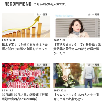
RECOMMEND
こちらの記事も人気です。
占い・開運
占い・開運
2023.10.13
2018.3.21
風水で宝くじを当てる方法は？金
【宮沢りえ占い】（7）番外編：元
運と関わりの深い玄関をチェック
貴乃花と景子さんのほうが縁が深
かった？
占い・開運
占い・開運
2018.10.7
2023.10.2
10月8日-10月14日の恋愛運【芦屋
【タロット占い】あの人とやり直
道顕の音魂占い★2018年】
せる？今の気持ちは？