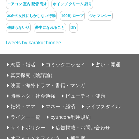
エアコン 室内 配管 隠す
ホイップ クリーム 残り
本命の女性にしかしない行動
100均 ロープ
ジオマンシー
他愛もない話
夢中になれること
DIY
Tweets by karakuchionee
恋愛・婚活
コミックエッセイ
占い・開運
真実探究（陰謀論）
映画・海外ドラマ・書籍・マンガ
時事ネタ・社会勉強
ビューティ・健康
妊婦・ママ
マネー・経済
ライフスタイル
ライター一覧
cyuncore利用規約
サイトポリシー
広告掲載・お問い合わせ
オフィスベネフィック
運営者