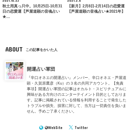
2021.10.23
2021.2.6
秋土用真っ只中。10月25日-10月31
【新月】2月8日-2月14日の恋愛運
日の恋愛運【芦屋道顕の音魂占い
【芦屋道顕の音魂占い★2021年】
★…
ABOUT
この記事をかいた人
開運占い軍団
『辛口オネエの開運占い』メンバー、辛口オネエ・芦屋道
顕・久賀原鷹彦（Ku）の３名の共同アカウント。【免責
事項】開運占い軍団の記事はオカルト・スピリチュアルに
興味がある方向けのエンターテイメント目的としておりま
す。記事に掲載されている情報を利用することで発生した
トラブルや損失、損害に対して、当方は一切責任を負いま
せん。予めご了承ください。
WebSite
Twitter