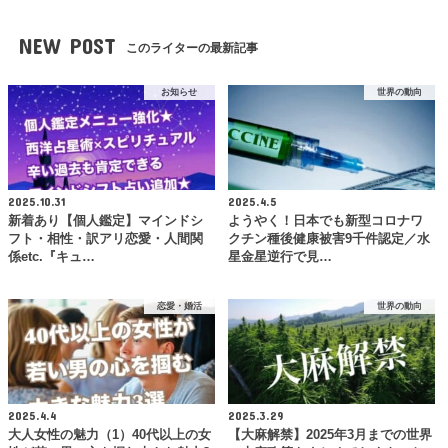
NEW POST
このライターの最新記事
お知らせ
世界の動向
2025.10.31
2025.4.5
新着あり【個人鑑定】マインドシ
ようやく！日本でも新型コロナワ
フト・相性・訳アリ恋愛・人間関
クチン種後健康被害9千件認定／水
係etc.『キュ…
星金星逆行で見…
恋愛・婚活
世界の動向
2025.4.4
2025.3.29
大人女性の魅力（1）40代以上の女
【大麻解禁】2025年3月までの世界