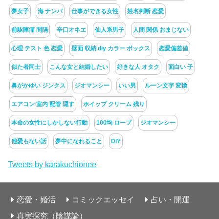
夢女子
海 ナンパ
仕事ができる女性
姓名判断 恋愛
前駆陣痛 間隔
辛口オネエ
仙人系男子
人間 関係 おまじない
心理 テスト 色 恋愛
壁面 収納 diy カラー ボックス
恋愛偏差値
似た者同士
こんな女と結婚したい
好きな人 オタク
面白い 子
鼻がかゆい ジンクス
ジオマンシー
いい男
ルーン文字 変換
エアコン 室内 配管 隠す
ホイップ クリーム 残り
本命の女性にしかしない行動
100均 ロープ
ジオマンシー
他愛もない話
夢中になれること
DIY
Tweets by karakuchionee
恋愛・婚活
コミックエッセイ
占い・開運
真実探究（陰謀論）