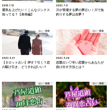
2018.7.12
2023.7.8
運気を上げたい！こんなジンクス
川が登場する夢の夢占い！川で魚
知ってる？【身体編】
釣りする夢は吉夢？
占い・開運
占い・開運
2023.9.21
2023.9.28
【タロット占い】押す？引く？恋
恋愛占い♡辛い恋愛からあなたが
の駆け引き、どうすればいい？
抜け出す方法とは？
占い・開運
占い・開運