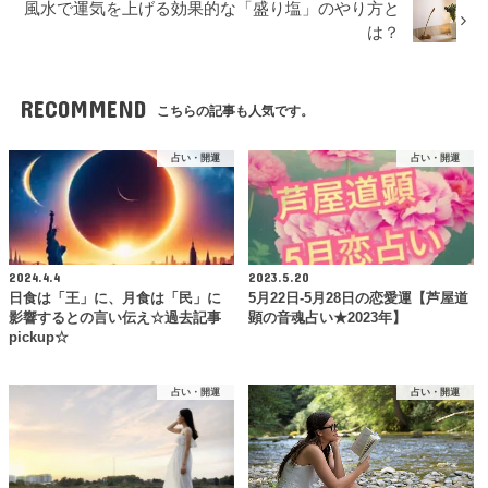
風水で運気を上げる効果的な「盛り塩」のやり方と
は？
RECOMMEND
こちらの記事も人気です。
占い・開運
占い・開運
2024.4.4
2023.5.20
日食は「王」に、月食は「民」に
5月22日-5月28日の恋愛運【芦屋道
影響するとの言い伝え☆過去記事
顕の音魂占い★2023年】
pickup☆
占い・開運
占い・開運