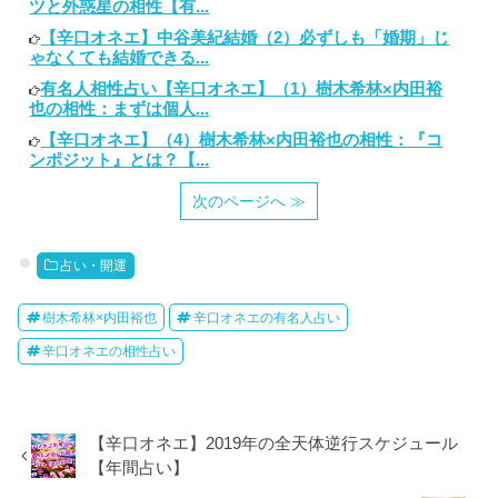
ツと外惑星の相性【有...
【辛口オネエ】中谷美紀結婚（2）必ずしも「婚期」じ
ゃなくても結婚できる...
有名人相性占い【辛口オネエ】（1）樹木希林×内田裕
也の相性：まずは個人...
【辛口オネエ】（4）樹木希林×内田裕也の相性：『コ
ンポジット』とは？【...
次のページへ ≫
占い・開運
樹木希林×内田裕也
辛口オネエの有名人占い
辛口オネエの相性占い
【辛口オネエ】2019年の全天体逆行スケジュール
【年間占い】