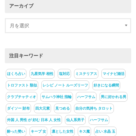
アーカイブ
注目キーワード
ほくろ占い
九星気学 相性
塩対応
ミステリアス
マイナビ婚活
トロファスト 類似
レシピ ノート ルーズリーフ
好きになる瞬間
クラブチャティオ
サムハラ神社 指輪
ハーフサム
男に好かれる男
ダイソー 財布
四大元素
見つめる
自分の気持ち タロット
外国 人 男性 が 好む 日本 人 女性
仙人系男子
ハーフサム
酔った勢い
キープ 女
凛とした女性
キス魔
占い 水晶 玉