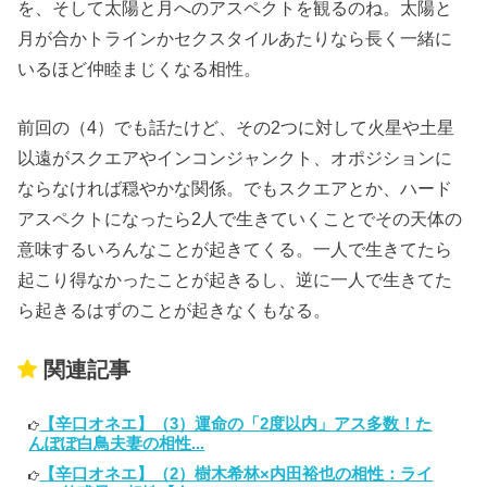
を、そして太陽と月へのアスペクトを観るのね。太陽と
月が合かトラインかセクスタイルあたりなら長く一緒に
いるほど仲睦まじくなる相性。
前回の（4）でも話たけど、その2つに対して火星や土星
以遠がスクエアやインコンジャンクト、オポジションに
ならなければ穏やかな関係。でもスクエアとか、ハード
アスペクトになったら2人で生きていくことでその天体の
意味するいろんなことが起きてくる。一人で生きてたら
起こり得なかったことが起きるし、逆に一人で生きてた
ら起きるはずのことが起きなくもなる。
関連記事
【辛口オネエ】（3）運命の「2度以内」アス多数！た
んぽぽ白鳥夫妻の相性...
【辛口オネエ】（2）樹木希林×内田裕也の相性：ライ