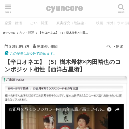
cyuncore
menu
search
恋愛・婚活
占い・開運
真実探究（陰謀論）
映画・海外ドラマ・
HOME
占い・開運
【辛口オネエ】（5）樹木希林×内田裕也のコンポジット相性【西洋占星術】
2018.09.29
開運占い軍団
占い・開運
この記事は約0分で読めます。
【辛口オネエ】（5）樹木希林×内田裕也のコ
ンポジット相性【西洋占星術】