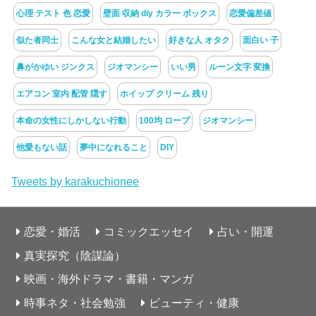
心理 テスト 色 恋愛
壁面 収納 diy カラー ボックス
恋愛偏差値
似た者同士
こんな女と結婚したい
好きな人 オタク
面白い 子
鼻がかゆい ジンクス
ジオマンシー
いい男
ルーン文字 変換
エアコン 室内 配管 隠す
ホイップ クリーム 残り
本命の女性にしかしない行動
100均 ロープ
ジオマンシー
他愛もない話
夢中になれること
DIY
Tweets by karakuchionee
恋愛・婚活
コミックエッセイ
占い・開運
真実探究（陰謀論）
映画・海外ドラマ・書籍・マンガ
時事ネタ・社会勉強
ビューティ・健康