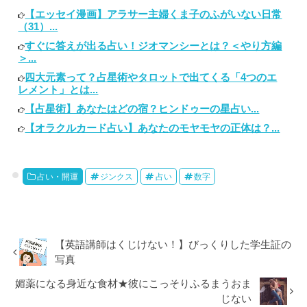
【エッセイ漫画】アラサー主婦くま子のふがいない日常
（31）...
すぐに答えが出る占い！ジオマンシーとは？＜やり方編
＞...
四大元素って？占星術やタロットで出てくる「4つのエ
レメント」とは...
【占星術】あなたはどの宿？ヒンドゥーの星占い...
【オラクルカード占い】あなたのモヤモヤの正体は？...
占い・開運
ジンクス
占い
数字
【英語講師はくじけない！】びっくりした学生証の
写真
媚薬になる身近な食材★彼にこっそりふるまうおま
じない