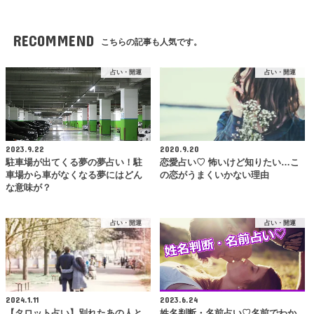
RECOMMEND
こちらの記事も人気です。
占い・開運
占い・開運
2023.9.22
2020.9.20
駐車場が出てくる夢の夢占い！駐
恋愛占い♡ 怖いけど知りたい…こ
車場から車がなくなる夢にはどん
の恋がうまくいかない理由
な意味が？
占い・開運
占い・開運
2024.1.11
2023.6.24
【タロット占い】別れたあの人と
姓名判断・名前占い♡名前でわか