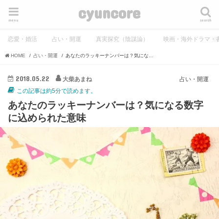
cyuncore
menu
search
恋愛・婚活
占い・開運
真実探究（陰謀論）
映画・海外ドラマ・
HOME
占い・開運
あなたのラッキーナンバーは？気になる数字に込められた意味
2018.05.22
大柴あまね
占い・開運
この記事は約5分で読めます。
あなたのラッキーナンバーは？気になる数字
に込められた意味