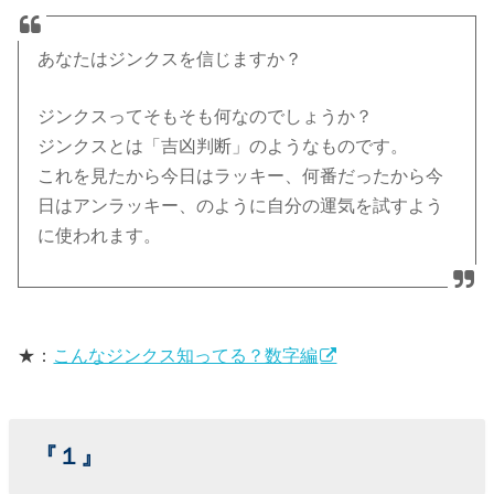
› 『９』
あなたはジンクスを信じますか？
› 『11』
› 『22』
ジンクスってそもそも何なのでしょうか？
ジンクスとは「吉凶判断」のようなものです。
› 関連する記事
これを見たから今日はラッキー、何番だったから今
日はアンラッキー、のように自分の運気を試すよう
に使われます。
★：
こんなジンクス知ってる？数字編
『１』