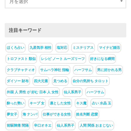
注目キーワード
ほくろ占い
九星気学 相性
塩対応
ミステリアス
マイナビ婚活
トロファスト 類似
レシピ ノート ルーズリーフ
好きになる瞬間
クラブチャティオ
サムハラ神社 指輪
ハーフサム
男に好かれる男
ダイソー 財布
四大元素
見つめる
自分の気持ち タロット
外国 人 男性 が 好む 日本 人 女性
仙人系男子
ハーフサム
酔った勢い
キープ 女
凛とした女性
キス魔
占い 水晶 玉
夢女子
海 ナンパ
仕事ができる女性
姓名判断 恋愛
前駆陣痛 間隔
辛口オネエ
仙人系男子
人間 関係 おまじない