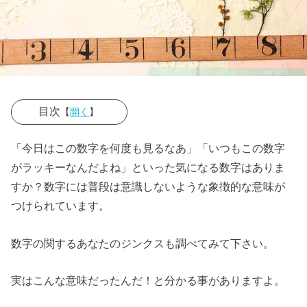
目次
【
開く
】
› 『１』
「今日はこの数字を何度も見るなあ」「いつもこの数字
› 『２』
がラッキーなんだよね」といった気になる数字はありま
すか？数字には普段は意識しないような象徴的な意味が
› 『３』
つけられています。
› 『４』
› 『５』
数字の関するあなたのジンクスも調べてみて下さい。
› 『６』
実はこんな意味だったんだ！と分かる事がありますよ。
› 『７』
› 『８』