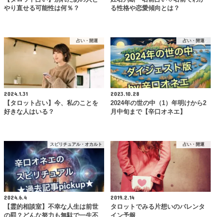
やり直せる可能性は何％？
る性格や恋愛傾向とは？
占い・開運
占い・開運
2024.1.31
2023.10.28
【タロット占い】今、私のことを
2024年の世の中（1）年明けから2
好きな人はいる？
月中旬まで【辛口オネエ】
スピリチュアル・オカルト
占い・開運
2024.6.4
2019.2.14
【霊的相談室】不幸な人生は前世
タロットでみる片想いのバレンタ
の罰？どんな努力も無駄で一生不
イン予報