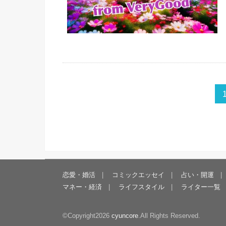
恋愛・婚活
コミックエッセイ
占い・開運
マネー・経済
ライフスタイル
ライター一覧
©Copyright2026
cyuncore
.All Rights Reserved.