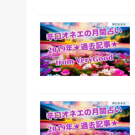
辛口オネエ
辛口オネエ