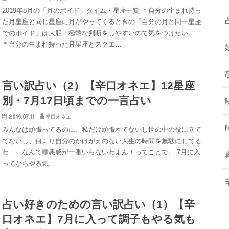
2019年8月の「月のボイド」タイム・星座一覧 ＊自分の生まれ持っ
た月星座と同じ星座に月がやってくるときの「自分の月と同一星座
でのボイド」は大胆・極端な判断をしやすいので気をつけたい。
＊自分の生まれ持った月星座とスクエ…
言い訳占い（2）【辛口オネエ】12星座
別・7月17日頃までの一言占い
2019.07.11
辛口オネエ
みんなは頑張ってるのに、私だけ頑張れてないし世の中の役に立て
てないし、何より自分のかけがえのない人生の時間を無駄にしてる
わ……なんて罪悪感が一番いらないわよん！ってことで。 7月に入
ってからやる気…
占い好きのための言い訳占い（1）【辛
口オネエ】7月に入って調子もやる気も