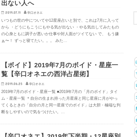
出ない人へ
2019.07.11
辛口オネエ
いつもの世の中についてや12星座占いと別で、これは7月に入って
から ・どうにもこうにもやる気が出ない ・やる気出してみたもの
の心身ともに調子が悪いか仕事や対人面がツイてない で、 もう嫌
ぁ〜！ ずっと寝てたい。。。 みた…
【ボイド】2019年7月のボイド・星座一
覧【辛口オネエの西洋占星術】
2019.06.25
辛口オネエ
2019年7月のボイド・星座一覧 ■2019年7月の「月のボイド」タイ
ム・星座一覧 ＊自分の生まれ持った月星座と同じ星座に月がやっ
てくるときの「自分の月と同一星座でのボイド」は大胆・極端な判
断をしやすいので気をつけたい。…
【辛口オネエ】2019年下半期・12星座別