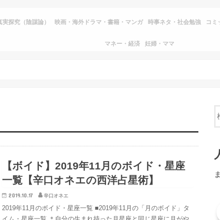
真実探究（陰謀論）
映画・海外ドラマ・書籍・マンガ
時事ネタ・社会勉強
コミ
マネー・経済
妊婦・ママ
【ボイド】2019年11月のボイド・星座
一覧【辛口オネエの西洋占星術】
2019.10.17
辛口オネエ
2019年11月のボイド・星座一覧 ■2019年11月の「月のボイド」タ
イム・星座一覧 ＊自分の生まれ持った月星座と同じ星座に月がや