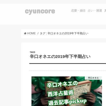
cyuncore
恋愛・婚活
占い・開運
HOME
タグ : 辛口オネエの2019年下半期占い
辛口オネエの2019年下半期占い
辛口オネエ