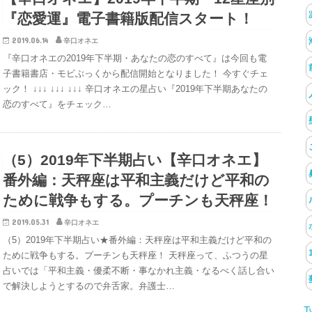
『恋愛運』電子書籍版配信スタート！
2019.06.14
辛口オネエ
『辛口オネエの2019年下半期・あなたの恋のすべて』は今回も電
子書籍書店・モビぶっくから配信開始となりました！ 今すぐチェ
ック！ ↓↓↓ ↓↓↓ ↓↓↓ 辛口オネエの星占い『2019年下半期あなたの
恋のすべて』をチェック…
（5）2019年下半期占い【辛口オネエ】
番外編：天秤座は平和主義だけど平和の
ために戦争もする。プーチンも天秤座！
2019.05.31
辛口オネエ
（5）2019年下半期占い★番外編：天秤座は平和主義だけど平和の
ために戦争もする。プーチンも天秤座！ 天秤座って、ふつうの星
占いでは「平和主義・優柔不断・事なかれ主義・なるべく話し合い
で解決しようとするので弁舌家。弁護士…
T