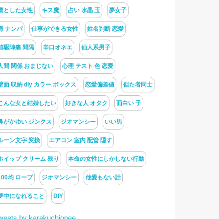
凛とした女性
キス魔
占い 水晶 玉
夢女子
海 ナンパ
仕事ができる女性
姓名判断 恋愛
前駆陣痛 間隔
辛口オネエ
仙人系男子
人間 関係 おまじない
心理 テスト 色 恋愛
壁面 収納 diy カラー ボックス
恋愛偏差値
似た者同士
こんな女と結婚したい
好きな人 オタク
面白い 子
鼻がかゆい ジンクス
ジオマンシー
いい男
ルーン文字 変換
エアコン 室内 配管 隠す
ホイップ クリーム 残り
本命の女性にしかしない行動
100均 ロープ
ジオマンシー
他愛もない話
夢中になれること
DIY
weets by karakuchionee