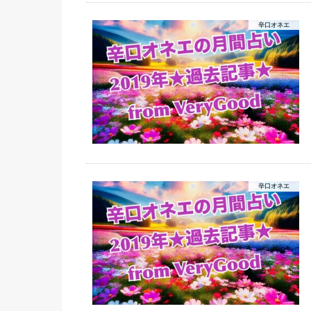
辛口オネエ
辛口オネエ