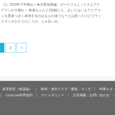
（1）2019年下半期占い★天変地異編：ダークフェニックスとアク
アマンが大暴れ！ 映画ちゃんと2回観たら、占いとはいえアクアマ
ンを悪者っぽく表現するのはなんか違うなーとは思ったけどブラッ
クマンタがどうのこうの、とか言い出…
1
2
>
真実探究（陰謀論）
映画・海外ドラマ・書籍・マンガ
時事ネタ
cyuncore利用規約
サイトポリシー
広告掲載・お問い合わせ