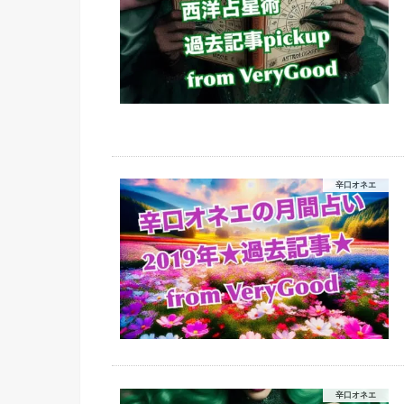
辛口オネエ
辛口オネエ