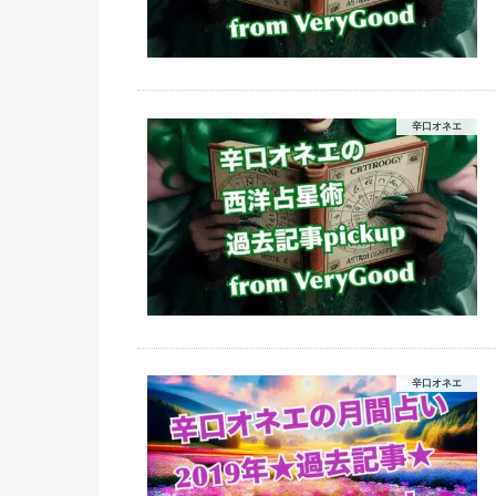
辛口オネエ
辛口オネエ