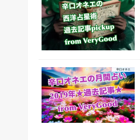
辛口オネエ