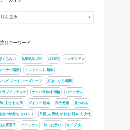
アーカイブ
注目キーワード
ほくろ占い
九星気学 相性
塩対応
ミステリアス
マイナビ婚活
トロファスト 類似
レシピ ノート ルーズリーフ
好きになる瞬間
クラブチャティオ
サムハラ神社 指輪
ハーフサム
男に好かれる男
ダイソー 財布
四大元素
見つめる
自分の気持ち タロット
外国 人 男性 が 好む 日本 人 女性
仙人系男子
ハーフサム
酔った勢い
キープ 女