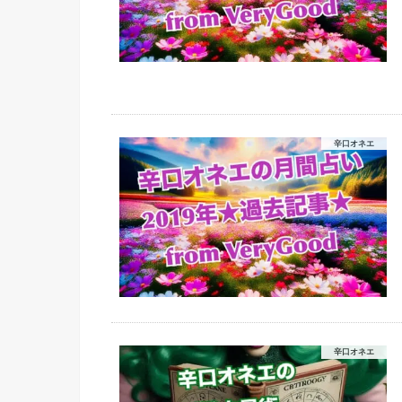
辛口オネエ
辛口オネエ