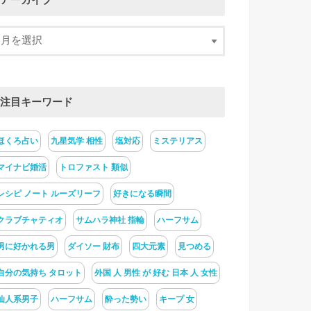
アーカイブ
注目キーワード
ほくろ占い
九星気学 相性
塩対応
ミステリアス
マイナビ婚活
トロファスト 類似
レシピ ノート ルーズリーフ
好きになる瞬間
クラブチャティオ
サムハラ神社 指輪
ハーフサム
男に好かれる男
ダイソー 財布
四大元素
見つめる
自分の気持ち タロット
外国 人 男性 が 好む 日本 人 女性
仙人系男子
ハーフサム
酔った勢い
キープ 女