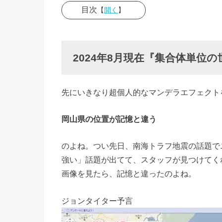
目次
【
開く
】
› 2024年
8月現在
『集合体
2024年8月現在『集合体単位
単位の世
界線の移
先にいきなり超個人的なマンデラエフェクト
動』が起
きてるみ
岡山県の位置が記憶と違う
たい
のよね。つい先日、南海トラフ地震の話題で
› 移動し
強い」話題が出てて、スタッフが見つけてく
てきた
画像を見たら、記憶と違ったのよね。
「現在の
世界線」
ジョンタイター予言
に存在し
ないも