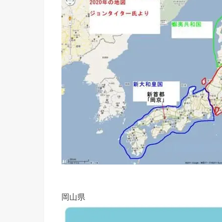
の・起き
なかった
出来事は
思い出せ
なくな
る！？
岡山県