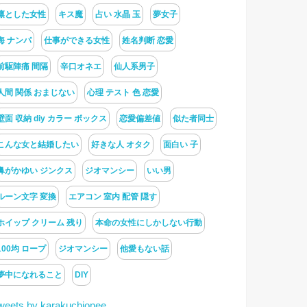
凛とした女性
キス魔
占い 水晶 玉
夢女子
海 ナンパ
仕事ができる女性
姓名判断 恋愛
前駆陣痛 間隔
辛口オネエ
仙人系男子
人間 関係 おまじない
心理 テスト 色 恋愛
壁面 収納 diy カラー ボックス
恋愛偏差値
似た者同士
こんな女と結婚したい
好きな人 オタク
面白い 子
鼻がかゆい ジンクス
ジオマンシー
いい男
ルーン文字 変換
エアコン 室内 配管 隠す
ホイップ クリーム 残り
本命の女性にしかしない行動
100均 ロープ
ジオマンシー
他愛もない話
夢中になれること
DIY
weets by karakuchionee