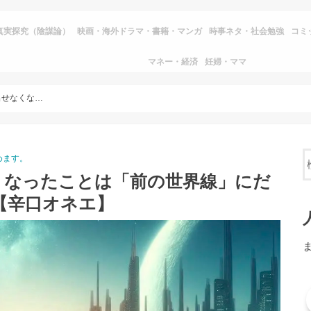
真実探究（陰謀論）
映画・海外ドラマ・書籍・マンガ
時事ネタ・社会勉強
コミ
マネー・経済
妊婦・ママ
【世界線】急に思い出せなくなったことは「前の世界線」にだけ存在するものだったから【辛口オネエ】
めます。
くなったことは「前の世界線」にだ
【辛口オネエ】