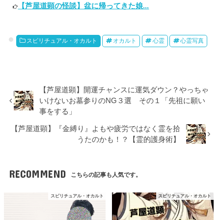
【芦屋道顕の怪談】盆に帰ってきた娘...
スピリチュアル・オカルト
オカルト
心霊
心霊写真
【芦屋道顕】開運チャンスに運気ダウン？やっちゃ
いけないお墓参りのNG３選 その１「先祖に願い
事をする」
【芦屋道顕】『金縛り』よもや疲労ではなく霊を拾
うたのかも！？【霊的護身術】
RECOMMEND
こちらの記事も人気です。
スピリチュアル・オカルト
スピリチュアル・オカルト