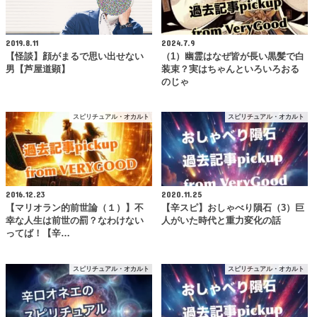
2019.8.11
2024.7.9
【怪談】顔がまるで思い出せない
（1）幽霊はなぜ皆が長い黒髪で白
男【芦屋道顕】
装束？実はちゃんといろいろおる
のじゃ
スピリチュアル・オカルト
スピリチュアル・オカルト
2016.12.23
2020.11.25
【マリオラン的前世論（１）】不
【辛スピ】おしゃべり隕石（3）巨
幸な人生は前世の罰？なわけない
人がいた時代と重力変化の話
ってば！【辛…
スピリチュアル・オカルト
スピリチュアル・オカルト