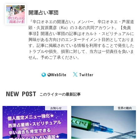
開運占い軍団
『辛口オネエの開運占い』メンバー、辛口オネエ・芦屋道
顕・久賀原鷹彦（Ku）の３名の共同アカウント。【免責
事項】開運占い軍団の記事はオカルト・スピリチュアルに
興味がある方向けのエンターテイメント目的としておりま
す。記事に掲載されている情報を利用することで発生した
トラブルや損失、損害に対して、当方は一切責任を負いま
せん。予めご了承ください。
WebSite
Twitter
NEW POST
このライターの最新記事
お知らせ
世界の動向