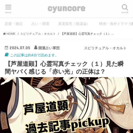
cyuncore
menu
search
恋愛・婚活
占い・開運
真実探究（陰謀論）
映画・海外ドラマ・
HOME
スピリチュアル・オカルト
【芦屋道顕】心霊写真チェック（１）見た瞬間ヤバく感じる「赤い光」の正体は？
2024.07.05
開運占い軍団
スピリチュアル・オカルト
この記事は約4分で読めます。
【芦屋道顕】心霊写真チェック（１）見た瞬
間ヤバく感じる「赤い光」の正体は？