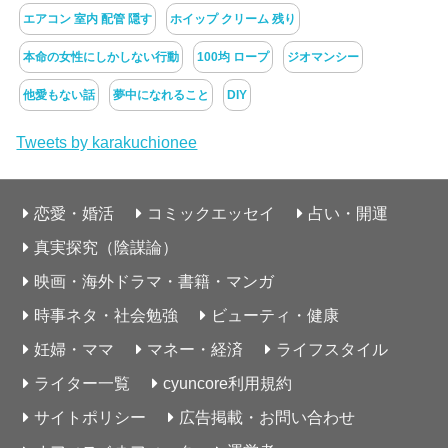
エアコン 室内 配管 隠す
ホイップ クリーム 残り
本命の女性にしかしない行動
100均 ロープ
ジオマンシー
他愛もない話
夢中になれること
DIY
Tweets by karakuchionee
恋愛・婚活
コミックエッセイ
占い・開運
真実探究（陰謀論）
映画・海外ドラマ・書籍・マンガ
時事ネタ・社会勉強
ビューティ・健康
妊婦・ママ
マネー・経済
ライフスタイル
ライター一覧
cyuncore利用規約
サイトポリシー
広告掲載・お問い合わせ