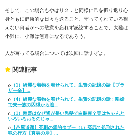
そして、この場合もやはり２．と同様に己を振り返り心
身ともに健康的な日々を送ること、守ってくれている視
えない何者かへの敬意を忘れず感謝することで、大難は
小難に、小難は無難になるであろう。
人が写ってる場合については次回に話すぞよ。
関連記事
（1）綺麗な着物を着せられて。生贄の記憶の話【ブラ
ザー辛】...
（4）綺麗な着物を着せられて。生贄の記憶の話：離婚
で夫一族の因縁から逃...
（1）幽霊はなぜ皆が長い黒髪で白装束？実はちゃんと
いろいろおるのじゃ...
【芦屋道顕】死刑の霊的タブー（1）冤罪で処刑された
魂の行方【真実の扉】...