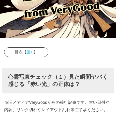
目次
【
開く
】
› 心霊写真チェ
ック（１）見
心霊写真チェック（１）見た瞬間ヤバく
た瞬間ヤバく
感じる「赤い光」の正体は？
感じる「赤い
光」の正体
は？
※旧メディアVeryGoodからの移行記事です。古い日付や
内容、リンク切れやレイアウト乱れ等ご了承ください。
» ■赤い