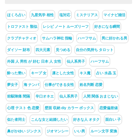
ほくろ占い
九星気学 相性
塩対応
ミステリアス
マイナビ婚活
トロファスト 類似
レシピ ノート ルーズリーフ
好きになる瞬間
クラブチャティオ
サムハラ神社 指輪
ハーフサム
男に好かれる男
ダイソー 財布
四大元素
見つめる
自分の気持ち タロット
外国 人 男性 が 好む 日本 人 女性
仙人系男子
ハーフサム
酔った勢い
キープ 女
凛とした女性
キス魔
占い 水晶 玉
夢女子
海 ナンパ
仕事ができる女性
姓名判断 恋愛
前駆陣痛 間隔
辛口オネエ
仙人系男子
人間 関係 おまじない
心理 テスト 色 恋愛
壁面 収納 diy カラー ボックス
恋愛偏差値
似た者同士
こんな女と結婚したい
好きな人 オタク
面白い 子
鼻がかゆい ジンクス
ジオマンシー
いい男
ルーン文字 変換