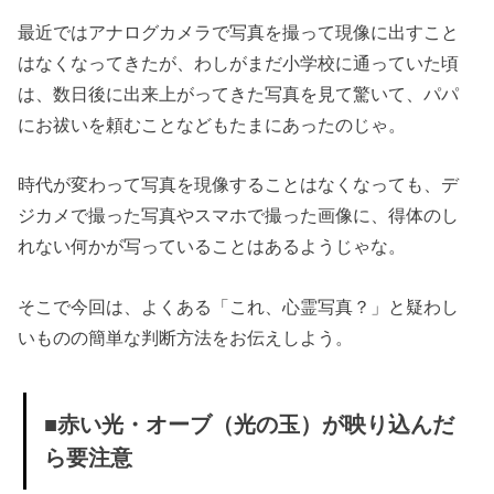
光・オ
最近ではアナログカメラで写真を撮って現像に出すこと
ーブ
はなくなってきたが、わしがまだ小学校に通っていた頃
（光の
は、数日後に出来上がってきた写真を見て驚いて、パパ
玉）が
にお祓いを頼むことなどもたまにあったのじゃ。
映り込
んだら
時代が変わって写真を現像することはなくなっても、デ
要注意
ジカメで撮った写真やスマホで撮った画像に、得体のし
れない何かが写っていることはあるようじゃな。
» ★赤い
光・赤
そこで今回は、よくある「これ、心霊写真？」と疑わし
いオー
いものの簡単な判断方法をお伝えしよう。
ブの正
体は？
■赤い光・オーブ（光の玉）が映り込んだ
ら要注意