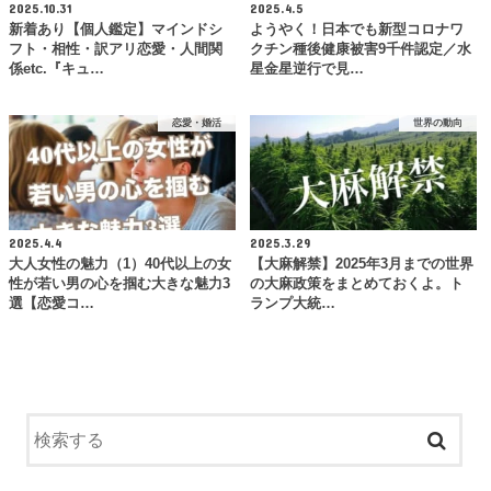
2025.10.31
2025.4.5
新着あり【個人鑑定】マインドシ
ようやく！日本でも新型コロナワ
フト・相性・訳アリ恋愛・人間関
クチン種後健康被害9千件認定／水
係etc.『キュ…
星金星逆行で見…
恋愛・婚活
世界の動向
2025.4.4
2025.3.29
大人女性の魅力（1）40代以上の女
【大麻解禁】2025年3月までの世界
性が若い男の心を掴む大きな魅力3
の大麻政策をまとめておくよ。ト
選【恋愛コ…
ランプ大統…