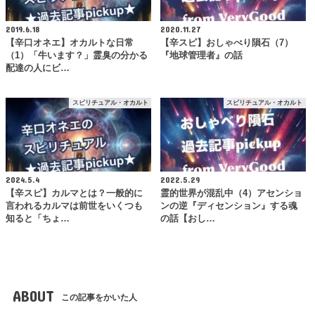
2019.6.18
2020.11.27
【辛口オネエ】オカルトな日常
【辛スピ】おしゃべり隕石（7）
（1）「牛います？」霊臭の分かる
『地球管理者』の話
配達の人にビ…
スピリチュアル・オカルト
スピリチュアル・オカルト
2024.5.4
2022.5.29
【辛スピ】カルマとは？一般的に
霊的世界が混乱中（4）アセンショ
言われるカルマは前世をいくつも
ンの逆『ディセンション』する魂
知ると「ちょ…
の話【おし…
ABOUT
この記事をかいた人