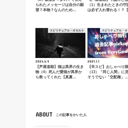
られたメッセージは自分の願
（1）生まれたときの守
望？本物？なんのため…
は必ず入れ替わる！？
スピリチュアル・オカルト
スピリチュアル・オ
2024.6.9
2021.1.1
【芦屋道顕】猫は異界の生き
【辛スピ】おしゃべり
物（4）死んだ愛猫が異界か
（13）「同じ人間」に
ら救ってくれた【真夏…
そうでない「交配種」
ABOUT
この記事をかいた人