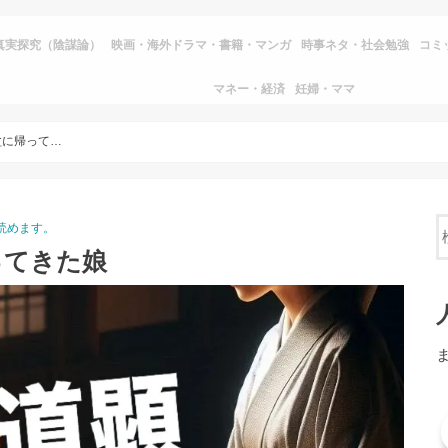
真実探究（陰謀論）
映画・海外ドラマ・書籍・マンガ
時事ネタ・社会勉強
コミ
マネー・経済
妊婦・ママ
【芦屋道顕の怪談】盆に帰ってきた娘
読めます。
ってきた娘