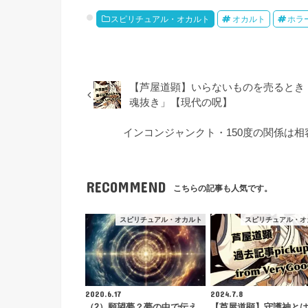
スピリチュアル・オカルト
オカルト
ホラ
【芦屋道顕】いらないものを売るとき
魂抜き」【現代の呪】
インコンジャンクト・150度の関係は
RECOMMEND
こちらの記事も人気です。
スピリチュアル・オカルト
スピリチュアル・オ
2020.6.17
2024.7.8
（2）願望夢？夢の中で伝え
【芦屋道顕】守護神と