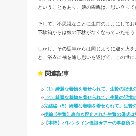
ということもあり、娘の両親は、思い立って
そして、不思議なことに生前のままにしてお
下駄箱からは娘の下駄がなくなっていたそう
しかし、その翌年からは同じように迎え火を
と、浴衣に袖を通し思いを遂げて、この世に
関連記事
（1）綺麗な着物を着せられて。生贄の記憶の話
（4）綺麗な着物を着せられて。生贄の記憶の
完結編（5）綺麗な着物を着せられて。生贄の
後編【生贄】表向き廃止された生贄の儀式は密
【本怖】バレンタイン怪談★アーの事務所スタ