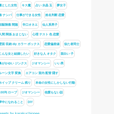
凛とした女性
キス魔
占い 水晶 玉
夢女子
海 ナンパ
仕事ができる女性
姓名判断 恋愛
前駆陣痛 間隔
辛口オネエ
仙人系男子
人間 関係 おまじない
心理 テスト 色 恋愛
壁面 収納 diy カラー ボックス
恋愛偏差値
似た者同士
こんな女と結婚したい
好きな人 オタク
面白い 子
鼻がかゆい ジンクス
ジオマンシー
いい男
ルーン文字 変換
エアコン 室内 配管 隠す
ホイップ クリーム 残り
本命の女性にしかしない行動
100均 ロープ
ジオマンシー
他愛もない話
夢中になれること
DIY
weets by karakuchionee