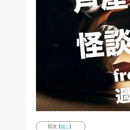
目次
【
開く
】