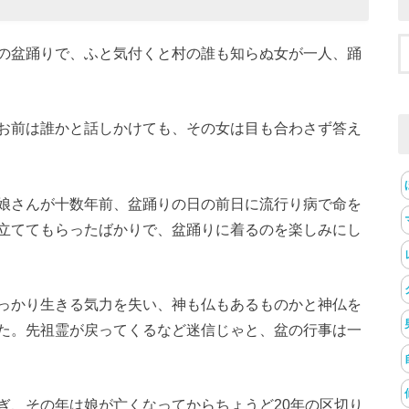
の盆踊りで、ふと気付くと村の誰も知らぬ女が一人、踊
お前は誰かと話しかけても、その女は目も合わさず答え
娘さんが十数年前、盆踊りの日の前日に流行り病で命を
立ててもらったばかりで、盆踊りに着るのを楽しみにし
っかり生きる気力を失い、神も仏もあるものかと神仏を
た。先祖霊が戻ってくるなど迷信じゃと、盆の行事は一
ぎ、その年は娘が亡くなってからちょうど20年の区切り