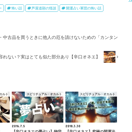
ー
怖い話
芦屋道顕の怪談
開運占い軍団の怖い話
・中古品を買うときに他人の厄を請けないための「カンタン
相容れない？実はとても似た部分あり【辛口オネエ】
カルト
スピリチュアル・オカルト
スピリチュアル・オカルト
2016.7.5
2018.3.30
は
【辛口オネエの夢占い】物悲
【辛口オネエ】究極の開運法