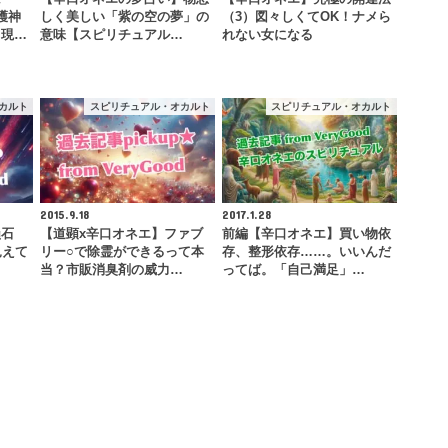
護神
しく美しい「紫の空の夢」の
（3）図々しくてOK！ナメら
【現…
意味【スピリチュアル…
れない女になる
カルト
スピリチュアル・オカルト
スピリチュアル・オカルト
2015.9.18
2017.1.28
隕石
【道顕x辛口オネエ】ファブ
前編【辛口オネエ】買い物依
見えて
リー○で除霊ができるって本
存、整形依存……。いいんだ
…
当？市販消臭剤の威力…
ってば。「自己満足」…