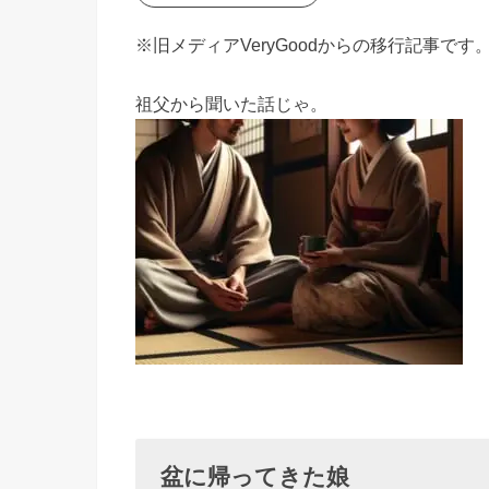
› 盆に帰
※旧メディアVeryGoodからの移行記事
ってきた
娘
祖父から聞いた話じゃ。
盆に帰ってきた娘