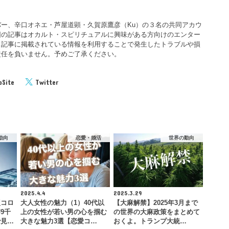
ー、辛口オネエ・芦屋道顕・久賀原鷹彦（Ku）の３名の共同アカウ
団の記事はオカルト・スピリチュアルに興味がある方向けのエンター
。記事に掲載されている情報を利用することで発生したトラブルや損
責任を負いません。予めご了承ください。
Site
Twitter
動向
恋愛・婚活
世界の動向
2025.4.4
2025.3.29
型コロ
大人女性の魅力（1）40代以
【大麻解禁】2025年3月まで
9千
上の女性が若い男の心を掴む
の世界の大麻政策をまとめて
で見…
大きな魅力3選【恋愛コ…
おくよ。トランプ大統…