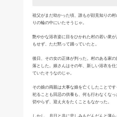
祖父がまだ幼かった頃、誰もが顔見知りの村
りの輪の中にいたそうじゃ。
艶やかな浴衣姿に目をひかれた村の若い衆が
もせず、ただ黙って踊っていたと。
後日、その女の正体が判った。村のある家の
落とした。娘さんはその年、新しい浴衣を仕
ていたそうなのじゃ。
その娘の両親は大事な娘を亡くしたことです
祀ることも回忌の供養も、何も行わなくなっ
切やらず、迎え火をたくこともなかった。
しかし、月日と共に悲しみもだんだんと薄ら