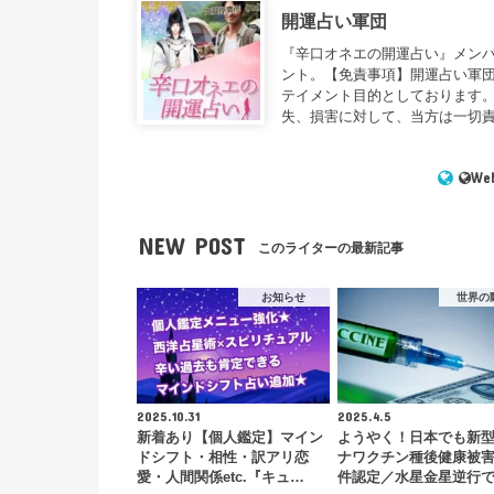
開運占い軍団
『辛口オネエの開運占い』メンバ
ント。【免責事項】開運占い軍
テイメント目的としております
失、損害に対して、当方は一切
Web
NEW POST
このライターの最新記事
お知らせ
世界の
2025.10.31
2025.4.5
新着あり【個人鑑定】マイン
ようやく！日本でも新
ドシフト・相性・訳アリ恋
ナワクチン種後健康被害
愛・人間関係etc.『キュ…
件認定／水星金星逆行