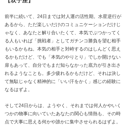
【双子座】
前半に続いて、24日までは対人運の活性期。水星逆行が
あるから、ただ楽しいだけのコミュニケーションだけじ
ゃなく、あなたと解り合いたくて、本気でぶつかってく
る人もいれば「挑戦者」としてガチンコ勝負を望む相手
もいるかもね。本気の相手と対峙するのはしんどく思え
るかもだけど、でも「本気のやりとり」でしか開けない
扉もあって、自分でもまだ知らなかった底力が引き出さ
れるようなことも。多少疲れるかもだけど、それは決し
て無駄じゃなく精神的に「いい汗をかく」感じの経験に
なるはずよ。
そして24日からは、ようやく、それまでは何人かやいく
つかの物事に向いていたあなたの関心も情熱も、その時
点で大事に思える何かや誰かに集中させられるはずよ。