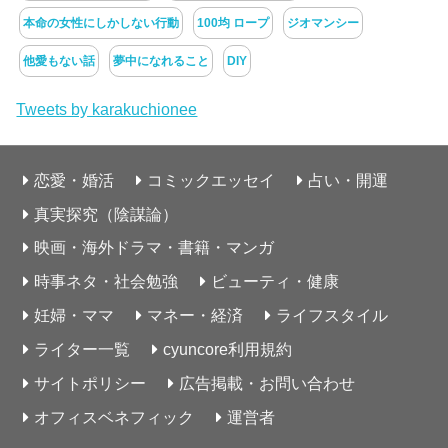
本命の女性にしかしない行動
100均 ロープ
ジオマンシー
他愛もない話
夢中になれること
DIY
Tweets by karakuchionee
恋愛・婚活
コミックエッセイ
占い・開運
真実探究（陰謀論）
映画・海外ドラマ・書籍・マンガ
時事ネタ・社会勉強
ビューティ・健康
妊婦・ママ
マネー・経済
ライフスタイル
ライター一覧
cyuncore利用規約
サイトポリシー
広告掲載・お問い合わせ
オフィスベネフィック
運営者