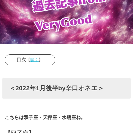
目次
【
開く
】
› ＜2022年1月
後半by辛口オ
＜2022年1月後半by辛口オネエ＞
ネエ＞
こちらは双子座・天秤座・水瓶座ね。