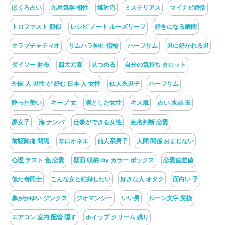
ほくろ占い
九星気学 相性
塩対応
ミステリアス
マイナビ婚活
トロファスト 類似
レシピ ノート ルーズリーフ
好きになる瞬間
クラブチャティオ
サムハラ神社 指輪
ハーフサム
男に好かれる男
ダイソー 財布
四大元素
見つめる
自分の気持ち タロット
外国 人 男性 が 好む 日本 人 女性
仙人系男子
ハーフサム
酔った勢い
キープ 女
凛とした女性
キス魔
占い 水晶 玉
夢女子
海 ナンパ
仕事ができる女性
姓名判断 恋愛
前駆陣痛 間隔
辛口オネエ
仙人系男子
人間 関係 おまじない
心理 テスト 色 恋愛
壁面 収納 diy カラー ボックス
恋愛偏差値
似た者同士
こんな女と結婚したい
好きな人 オタク
面白い 子
鼻がかゆい ジンクス
ジオマンシー
いい男
ルーン文字 変換
エアコン 室内 配管 隠す
ホイップ クリーム 残り