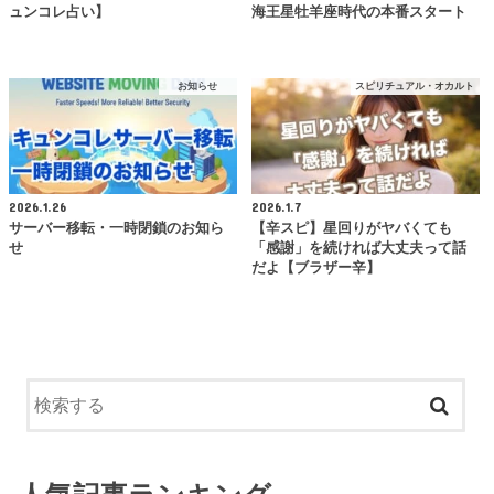
ュンコレ占い】
海王星牡羊座時代の本番スタート
お知らせ
スピリチュアル・オカルト
2026.1.26
2026.1.7
サーバー移転・一時閉鎖のお知ら
【辛スピ】星回りがヤバくても
せ
「感謝」を続ければ大丈夫って話
だよ【ブラザー辛】