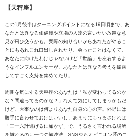
【天秤座】
この1月後半はターニングポイントになる19日頃まで、あ
なたとは異なる価値観や立場の人達の言いたい放題な意
見が飛び交うかも。実際の知り合いからあなたがやるこ
とにもあれこれ口出しされたり、会ったことはなくて、
あなたに向けたわけじゃないけど「世論」を左右するよ
うなインフルエンサーが、あなたとは異なる考えを披露
してすごく支持を集めてたり。
周囲を気にする天秤座のあなたは「私が変わってるのか
な？間違ってるのかな？」なんて気にしてしまうかもだ
けど、大事なのは何よりあなた自身の心の声。外野には
勝手に言わせておけばいいし、あまりにもうるさければ
「三十六計逃げるに如かず」で、うるさく言われる場所
を離れるのも一つの解決法。SNSやらオピニオン系のニ