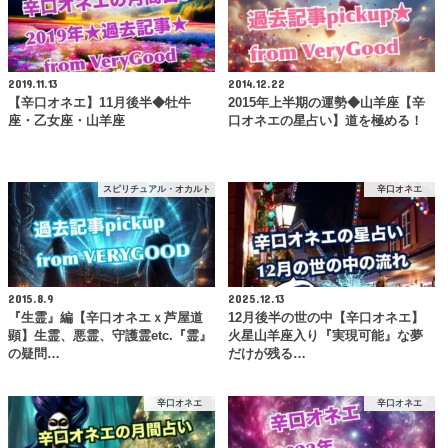
2019.11.13
2014.12.22
【辛口オネエ】11月後半◆牡牛
2015年上半期の運勢◆山羊座【辛
座・乙女座・山羊座
口オネエの星占い】道を極める！
スピリチュアル・オカルト
辛口オネエ
2015.8.9
2025.12.13
『生霊』編【辛口オネエｘ芦屋道
12月後半の世の中【辛口オネエ】
顕】生霊、悪霊、守護霊etc.『霊』
火星山羊座入り『実現可能』な夢
の疑問…
だけが残る…
辛口オネエ
辛口オネエ