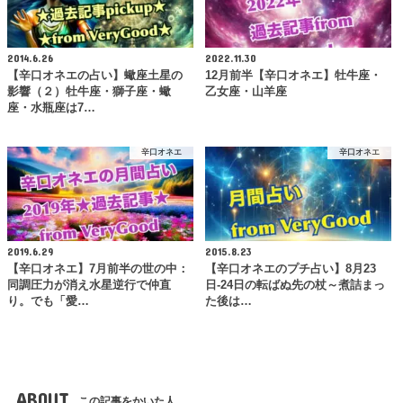
2014.6.26
2022.11.30
【辛口オネエの占い】蠍座土星の
12月前半【辛口オネエ】牡牛座・
影響（２）牡牛座・獅子座・蠍
乙女座・山羊座
座・水瓶座は7…
辛口オネエ
辛口オネエ
2019.6.29
2015.8.23
【辛口オネエ】7月前半の世の中：
【辛口オネエのプチ占い】8月23
同調圧力が消え水星逆行で仲直
日-24日の転ばぬ先の杖～煮詰まっ
り。でも「愛…
た後は…
ABOUT
この記事をかいた人