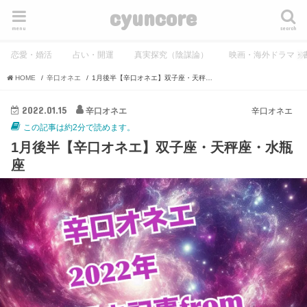
cyuncore
menu
search
恋愛・婚活
占い・開運
真実探究（陰謀論）
映画・海外ドラマ・
HOME
辛口オネエ
1月後半【辛口オネエ】双子座・天秤座・水瓶座
2022.01.15
辛口オネエ
辛口オネエ
この記事は約2分で読めます。
1月後半【辛口オネエ】双子座・天秤座・水瓶
座