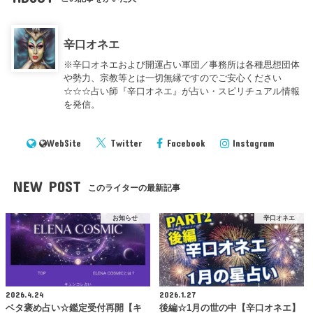
辛口オネエ
※辛口オネエおよび開運占い軍団／事務所は各種思想団体
や勢力、宗教等とは一切無縁ですのでご安心ください
☆☆☆占い師『辛口オネエ』が占い・スピリチュアル情報
を発信。
WebSite
Twitter
Facebook
Instagram
NEW POST
このライターの最新記事
お知らせ
辛口オネエ
2026.4.24
2026.1.27
ベタ褒め占い☆鑑定受付再開【キ
後編☆1月の世の中【辛口オネエ】