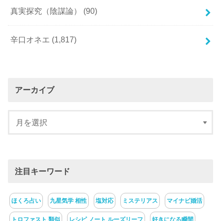
真実探究（陰謀論）
(90)
辛口オネエ
(1,817)
アーカイブ
注目キーワード
ほくろ占い
九星気学 相性
塩対応
ミステリアス
マイナビ婚活
トロファスト 類似
レシピ ノート ルーズリーフ
好きになる瞬間