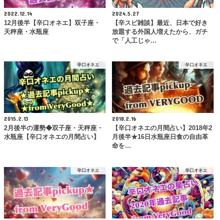
2022.12.14
2024.5.27
12月後半【辛口オネエ】双子座・
【辛スピ雑談】最近、日本で好き
天秤座・水瓶座
放題する外国人増えたから、ガチ
で「人工じゃ…
辛口オネエ
辛口オネエ
2015.2.13
2018.2.16
2月後半の運勢◆双子座・天秤座・
【辛口オネエの月間占い】2018年2
水瓶座【辛口オネエの月間占い】
月後半★16日水瓶座日食の自由革
命を…
辛口オネエ
辛口オネエ