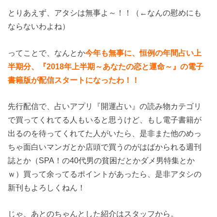
とりあえず、アタシは無事よ～！！（←なんの慰めにも
ならないわよね）
ってことで、なんとか
今年も無事に、恒例の年間占い上
半期分、『2018年上半期～あなたの恋と運命～』の電子
書籍版が配信スタートになったわ！！
先行配信で、占いアプリ『開運占い』の読み物カテゴリ
で買ってくれてる人もいると思うけど、もし電子書籍が
出るのを待ってくれてた人がいたら、是非また他のめっ
ちゃ面白いマンガとか店頭で買うのがはばかられる週刊
誌とか（SPA！の40代男の貧困だとかダメ男特集とか
ｗ）買って余ってるポイントがあったら、是非アタシの
新刊もよろしくねん！
じゃ、あとのちゃんとした紹介はスタッフから。