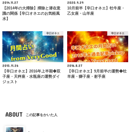
2014.11.27
2020.9.29
【2014年の大掃除】掃除と潜在意
10月前半【辛口オネエ】牡牛座・
識の関係【辛口オネエのお気軽風
乙女座・山羊座
水】
辛口オネエ
辛口オネエ
2015.11.26
2016.8.27
【辛口オネエ】2016年上半期◆双
【辛口オネエ】9月前半の運勢◆牡
子座・天秤座・水瓶座の運勢ダイ
羊座・獅子座・射手座
ジェスト
ABOUT
この記事をかいた人