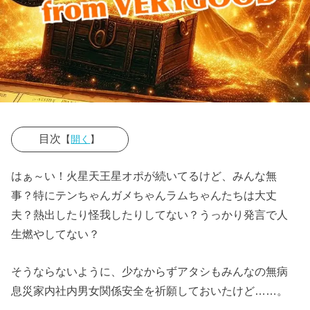
目次
【
開く
】
» 『辛口オネ
はぁ～い！火星天王星オポが続いてるけど、みんな無
エの星占い～
事？特にテンちゃんガメちゃんラムちゃんたちは大丈
2018年上半期
夫？熱出したり怪我したりしてない？うっかり発言で人
～あなたの恋
生燃やしてない？
と運命』と
は？
そうならないように、少なからずアタシもみんなの無病
息災家内社内男女関係安全を祈願しておいたけど……。