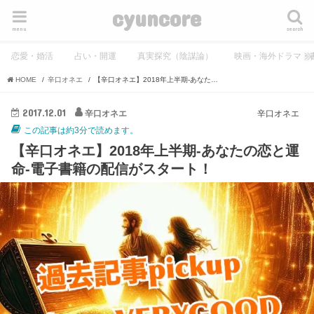
cyuncore
menu
search
恋愛・婚活
占い・開運
真実探究（陰謀論）
映画・海外ドラマ・
HOME
辛口オネエ
【辛口オネエ】2018年上半期-あなたの恋と運命-電子書籍の配信がスタート！
2017.12.01
辛口オネエ
辛口オネエ
この記事は約3分で読めます。
【辛口オネエ】2018年上半期-あなたの恋と運
命-電子書籍の配信がスタート！