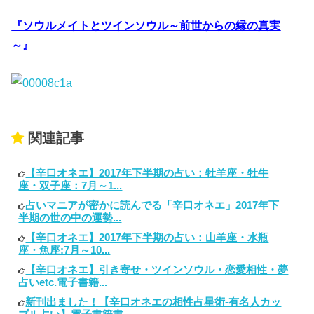
『ソウルメイトとツインソウル～前世からの縁の真実
～』
関連記事
【辛口オネエ】2017年下半期の占い：牡羊座・牡牛
座・双子座：7月～1...
占いマニアが密かに読んでる「辛口オネエ」2017年下
半期の世の中の運勢...
【辛口オネエ】2017年下半期の占い：山羊座・水瓶
座・魚座:7月～10...
【辛口オネエ】引き寄せ・ツインソウル・恋愛相性・夢
占いetc.電子書籍...
新刊出ました！【辛口オネエの相性占星術-有名人カッ