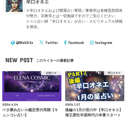
辛口オネエ
※辛口オネエおよび開運占い軍団／事務所は各種思想団体
や勢力、宗教等とは一切無縁ですのでご安心ください
☆☆☆占い師『辛口オネエ』が占い・スピリチュアル情報
を発信。
WebSite
Twitter
Facebook
Instagram
NEW POST
このライターの最新記事
お知らせ
辛口オネエ
2026.4.24
2026.1.27
ベタ褒め占い☆鑑定受付再開【キ
後編☆1月の世の中【辛口オネエ】
ュンコレ占い】
海王星牡羊座時代の本番スタート