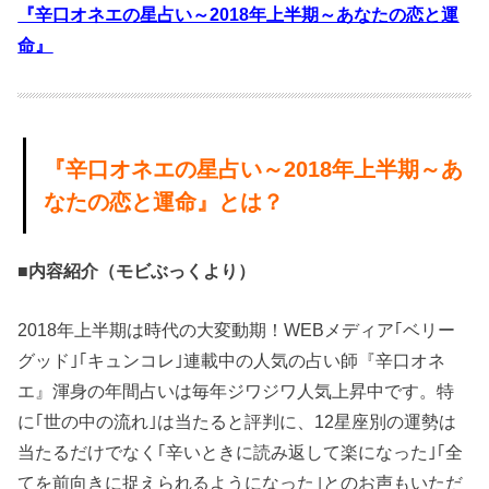
『辛口オネエの星占い～2018年上半期～あなたの恋と運
命』
『辛口オネエの星占い～2018年上半期～あ
なたの恋と運命』とは？
■内容紹介（モビぶっくより）
2018年上半期は時代の大変動期！WEBメディア｢ベリー
グッド｣｢キュンコレ｣連載中の人気の占い師『辛口オネ
エ』渾身の年間占いは毎年ジワジワ人気上昇中です。特
に｢世の中の流れ｣は当たると評判に、12星座別の運勢は
当たるだけでなく｢辛いときに読み返して楽になった｣｢全
てを前向きに捉えられるようになった｣とのお声もいただ