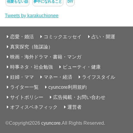
他愛もない話
夢中になれること
DIY
Tweets by karakuchionee
恋愛・婚活
コミックエッセイ
占い・開運
真実探究（陰謀論）
映画・海外ドラマ・書籍・マンガ
時事ネタ・社会勉強
ビューティ・健康
妊婦・ママ
マネー・経済
ライフスタイル
ライター一覧
cyuncore利用規約
サイトポリシー
広告掲載・お問い合わせ
オフィスベネフィック
運営者
©Copyright2026
cyuncore
.All Rights Reserved.