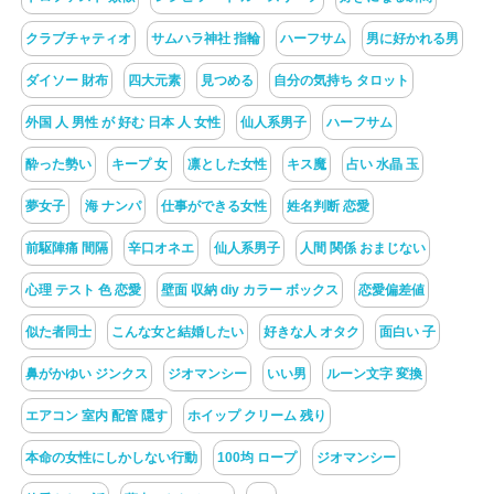
クラブチャティオ
サムハラ神社 指輪
ハーフサム
男に好かれる男
ダイソー 財布
四大元素
見つめる
自分の気持ち タロット
外国 人 男性 が 好む 日本 人 女性
仙人系男子
ハーフサム
酔った勢い
キープ 女
凛とした女性
キス魔
占い 水晶 玉
夢女子
海 ナンパ
仕事ができる女性
姓名判断 恋愛
前駆陣痛 間隔
辛口オネエ
仙人系男子
人間 関係 おまじない
心理 テスト 色 恋愛
壁面 収納 diy カラー ボックス
恋愛偏差値
似た者同士
こんな女と結婚したい
好きな人 オタク
面白い 子
鼻がかゆい ジンクス
ジオマンシー
いい男
ルーン文字 変換
エアコン 室内 配管 隠す
ホイップ クリーム 残り
本命の女性にしかしない行動
100均 ロープ
ジオマンシー