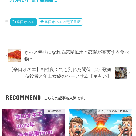
プル占い】電子書籍書...
辛口オネエ
辛口オネエの電子書籍
きっと幸せになれる恋愛風水＊恋愛が充実する食べ
物＊
【辛口オネエ】相性良くても別れた関係（2）歌舞
伎役者と年上女優のハーフサム【星占い】
RECOMMEND
こちらの記事も人気です。
辛口オネエ
スピリチュアル・オカルト