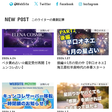
WebSite
Twitter
Facebook
Instagram
NEW POST
このライターの最新記事
お知らせ
辛口オネエ
2026.4.24
2026.1.27
ベタ褒め占い☆鑑定受付再開【キ
後編☆1月の世の中【辛口オネエ】
ュンコレ占い】
海王星牡羊座時代の本番スタート
お知らせ
スピリチュアル・オカルト
2026.1.26
2026.1.7