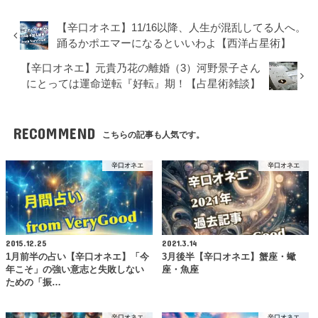
【辛口オネエ】11/16以降、人生が混乱してる人へ。
踊るかポエマーになるといいわよ【西洋占星術】
【辛口オネエ】元貴乃花の離婚（3）河野景子さん
にとっては運命逆転『好転』期！【占星術雑談】
RECOMMEND
こちらの記事も人気です。
辛口オネエ
辛口オネエ
2015.12.25
2021.3.14
1月前半の占い【辛口オネエ】「今
3月後半【辛口オネエ】蟹座・蠍
年こそ」の強い意志と失敗しない
座・魚座
ための「振…
辛口オネエ
辛口オネエ