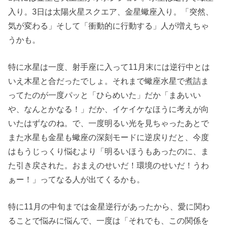
入り。3日は太陽火星スクエア、金星蠍座入り。「突然、
気が変わる」そして「衝動的に行動する」人が増えちゃ
うかも。
特に水星は一度、射手座に入って11月末には逆行中とは
いえ木星と合だったでしょ。それまで蠍座水星で煮詰ま
ってたのが一度パッと「ひらめいた」だか「まあいい
や、なんとかなる！」だか、イケイケなほうに考えが向
いたはずなのね。で、一度明るい光を見ちゃったあとで
また水星も金星も蠍座の深刻モードに逆戻りだと、今度
はもうじっくり悩むより「明るいほうもあったのに、ま
た引き戻された。おまえのせいだ！環境のせいだ！うわ
ぁー！」ってなる人が出てくるかも。
特に11月の中旬までは金星逆行があったから、愛に関わ
ることで悩みに悩んで、一度は「それでも、この関係を