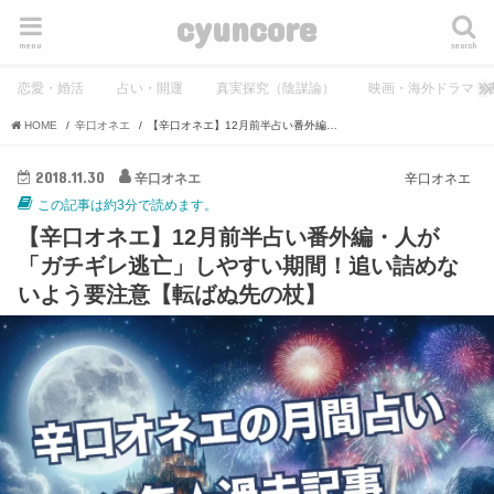
cyuncore
menu
search
恋愛・婚活
占い・開運
真実探究（陰謀論）
映画・海外ドラマ・
HOME
辛口オネエ
【辛口オネエ】12月前半占い番外編・人が「ガチギレ逃亡」しやすい期間！追い詰めないよう要注意【転ばぬ先の杖】
2018.11.30
辛口オネエ
辛口オネエ
この記事は約3分で読めます。
【辛口オネエ】12月前半占い番外編・人が
「ガチギレ逃亡」しやすい期間！追い詰めな
いよう要注意【転ばぬ先の杖】