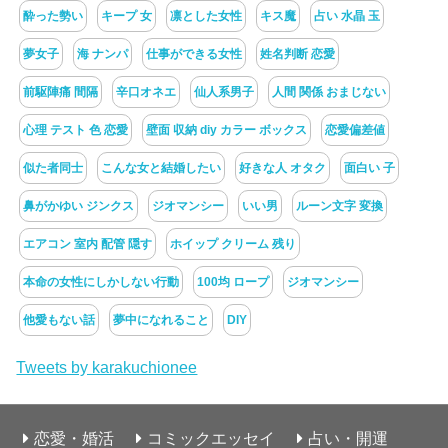
酔った勢い
キープ 女
凛とした女性
キス魔
占い 水晶 玉
夢女子
海 ナンパ
仕事ができる女性
姓名判断 恋愛
前駆陣痛 間隔
辛口オネエ
仙人系男子
人間 関係 おまじない
心理 テスト 色 恋愛
壁面 収納 diy カラー ボックス
恋愛偏差値
似た者同士
こんな女と結婚したい
好きな人 オタク
面白い 子
鼻がかゆい ジンクス
ジオマンシー
いい男
ルーン文字 変換
エアコン 室内 配管 隠す
ホイップ クリーム 残り
本命の女性にしかしない行動
100均 ロープ
ジオマンシー
他愛もない話
夢中になれること
DIY
Tweets by karakuchionee
恋愛・婚活
コミックエッセイ
占い・開運