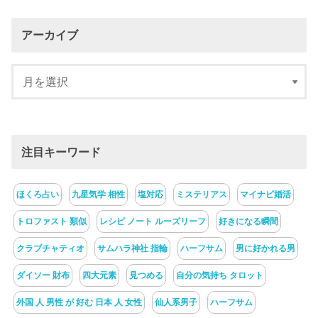
アーカイブ
注目キーワード
ほくろ占い
九星気学 相性
塩対応
ミステリアス
マイナビ婚活
トロファスト 類似
レシピ ノート ルーズリーフ
好きになる瞬間
クラブチャティオ
サムハラ神社 指輪
ハーフサム
男に好かれる男
ダイソー 財布
四大元素
見つめる
自分の気持ち タロット
外国 人 男性 が 好む 日本 人 女性
仙人系男子
ハーフサム