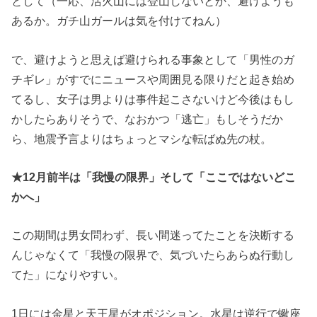
として（一応、活火山には登山しないとか、避けようも
あるか。ガチ山ガールは気を付けてねん）
で、避けようと思えば避けられる事象として「男性のガ
チギレ」がすでにニュースや周囲見る限りだと起き始め
てるし、女子は男よりは事件起こさないけど今後はもし
かしたらありそうで、なおかつ「逃亡」もしそうだか
ら、地震予言よりはちょっとマシな転ばぬ先の杖。
★12月前半は「我慢の限界」そして「ここではないどこ
かへ」
この期間は男女問わず、長い間迷ってたことを決断する
んじゃなくて「我慢の限界で、気づいたらあらぬ行動し
てた」になりやすい。
1日には金星と天王星がオポジション。水星は逆行で蠍座