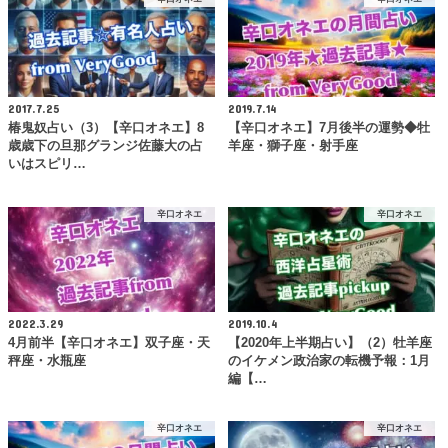
2017.7.25
2019.7.14
椿鬼奴占い（3）【辛口オネエ】8
【辛口オネエ】7月後半の運勢◆牡
歳歳下の旦那グランジ佐藤大の占
羊座・獅子座・射手座
いはスピリ…
辛口オネエ
辛口オネエ
2022.3.29
2019.10.4
4月前半【辛口オネエ】双子座・天
【2020年上半期占い】（2）牡羊座
秤座・水瓶座
のイケメン政治家の転機予報：1月
編【…
辛口オネエ
辛口オネエ