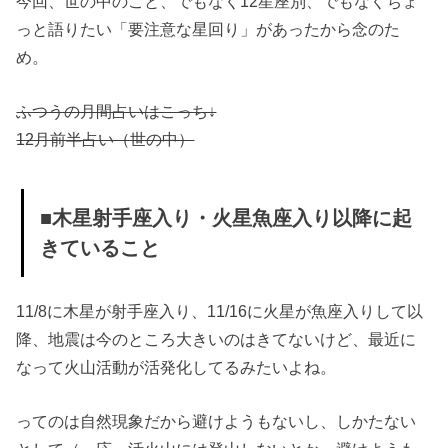
今回、世の中のこと、でもなく12星座別、でもなくちょ
注意
っと語りたい「要注意な星回り」があったから念のた
» ■木星
め。
射手座
入り・
ふつうの月間占いはこっち↓
火星魚
12月前半占い（世の中）
座入り
以降に
■木星射手座入り・火星魚座入り以降に起
起きて
きていること
いるこ
と
11/8に木星が射手座入り、11/16に火星が魚座入りして以
降、地震は今のところ大きいのはきてないけど、最近に
なって火山活動が活発化してるみたいよね。
ってのは自然現象だから避けようもないし、しかたない