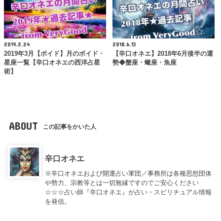
2019.2.24
2018.6.13
2019年3月【ボイド】月のボイド・
【辛口オネエ】2018年6月後半の運
星座一覧【辛口オネエの西洋占星
勢◆蟹座・蠍座・魚座
術】
ABOUT
この記事をかいた人
辛口オネエ
※辛口オネエおよび開運占い軍団／事務所は各種思想団体
や勢力、宗教等とは一切無縁ですのでご安心ください
☆☆☆占い師『辛口オネエ』が占い・スピリチュアル情報
を発信。