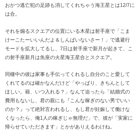
おかつ逃亡犯の足跡も消してくれちゃう海王星とは12/7に
は合。
それを煽るスクエアの位置にいる木星は射手座で「こま
けーこたーいいんだよ＆しんぱいないさー！」で逃避行
モードを拡大してるし、7日は射手座で新月が起きて、こ
の射手座新月は魚座の火星海王星合とスクエア。
同棲中の彼は家事も手伝ってくれるし自分のこと愛して
くれてるのは確かなんだけど「やっぱり、きちんとして
ほしい。籍、いつ入れる？」なんて迫ったら「結婚式の
費用もないし、君の親にも『こんな稼ぎのない男でいい
のか？』って絶対言われるし、もし君が妊娠して働けな
くなったら、俺1人の稼ぎじゃ無理だ」で、彼が「実家に
帰らせていただきます」とかがありえるわけね。