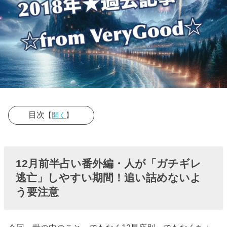
目次
【
開く
】
› 12月前半占い
番外編・人が
12月前半占い番外編・人が「ガチギレ
「ガチギレ逃
逃亡」しやすい期間！追い詰めないよ
亡」しやすい
う要注意
期間！追い詰
めないよう要