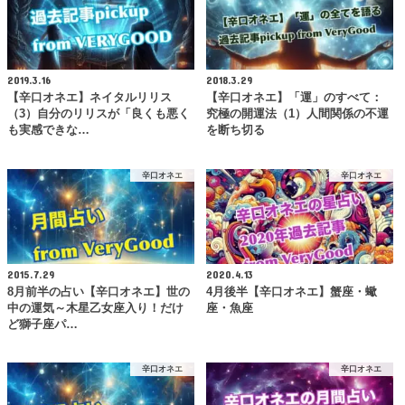
2019.3.16
2018.3.29
【辛口オネエ】ネイタルリリス
【辛口オネエ】「運」のすべて：
（3）自分のリリスが「良くも悪く
究極の開運法（1）人間関係の不運
も実感できな…
を断ち切る
辛口オネエ
辛口オネエ
2015.7.29
2020.4.13
8月前半の占い【辛口オネエ】世の
4月後半【辛口オネエ】蟹座・蠍
中の運気～木星乙女座入り！だけ
座・魚座
ど獅子座パ…
辛口オネエ
辛口オネエ