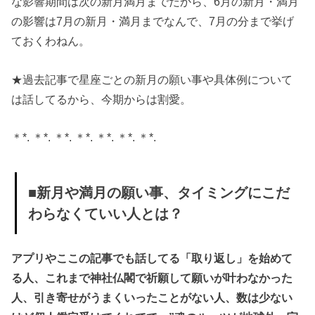
な影響期間は次の新月満月までだから、6月の新月・満月
» ■新月
の影響は7月の新月・満月までなんで、7月の分まで挙げ
や満月
ておくわねん。
の願い
事、タ
★過去記事で星座ごとの新月の願い事や具体例について
イミン
は話してるから、今期からは割愛。
グにこ
だわら
＊*. ＊*. ＊*. ＊*. ＊*. ＊*. ＊*.
なくて
いい人
■新月や満月の願い事、タイミングにこだ
とは？
わらなくていい人とは？
» ■2020
年上半
アプリやここの記事でも話してる「取り返し」を始めて
期の新
る人、これまで神社仏閣で祈願して願いが叶わなかった
月と満
人、引き寄せがうまくいったことがない人、数は少ない
月