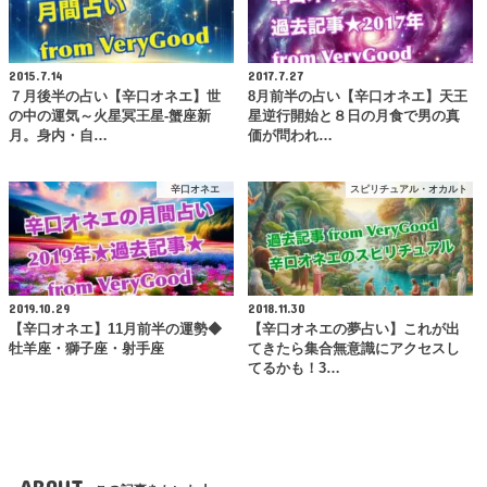
2015.7.14
2017.7.27
７月後半の占い【辛口オネエ】世
8月前半の占い【辛口オネエ】天王
の中の運気～火星冥王星-蟹座新
星逆行開始と８日の月食で男の真
月。身内・自…
価が問われ…
辛口オネエ
スピリチュアル・オカルト
2019.10.29
2018.11.30
【辛口オネエ】11月前半の運勢◆
【辛口オネエの夢占い】これが出
牡羊座・獅子座・射手座
てきたら集合無意識にアクセスし
てるかも！3…