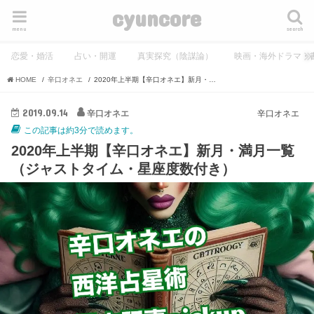
cyuncore
menu
search
恋愛・婚活
占い・開運
真実探究（陰謀論）
映画・海外ドラマ・
HOME
辛口オネエ
2020年上半期【辛口オネエ】新月・満月一覧（ジャストタイム・星座度数付き）
2019.09.14
辛口オネエ
辛口オネエ
この記事は約3分で読めます。
2020年上半期【辛口オネエ】新月・満月一覧
（ジャストタイム・星座度数付き）