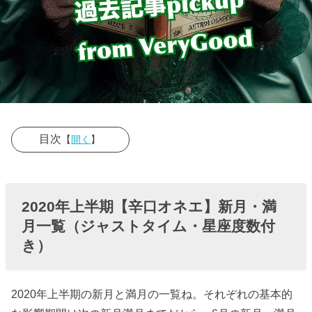
目次
【
開く
】
› 2020年上半期
【辛口オネ
2020年上半期【辛口オネエ】新月・満
エ】新月・満
月一覧（ジャストタイム・星座度数付
月一覧（ジャ
き）
ストタイム・
星座度数付
2020年上半期の新月と満月の一覧ね。それぞれの基本的
き）