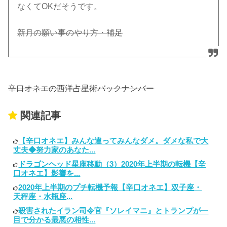
なくてOKだそうです。
新月の願い事のやり方・補足
辛口オネエの西洋占星術バックナンバー
関連記事
【辛口オネエ】みんな違ってみんなダメ。ダメな私で大
丈夫◆努力家のあなた...
ドラゴンヘッド星座移動（3）2020年上半期の転機【辛
口オネエ】影響を...
2020年上半期のプチ転機予報【辛口オネエ】双子座・
天秤座・水瓶座...
殺害されたイラン司令官『ソレイマニ』とトランプが一
目で分かる最悪の相性...