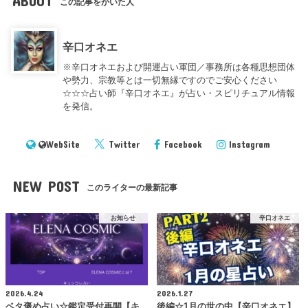
ABOUT
この記事をかいた人
辛口オネエ
※辛口オネエおよび開運占い軍団／事務所は各種思想団体
や勢力、宗教等とは一切無縁ですのでご安心ください
☆☆☆占い師『辛口オネエ』が占い・スピリチュアル情報
を発信。
WebSite
Twitter
Facebook
Instagram
NEW POST
このライターの最新記事
お知らせ
辛口オネエ
2026.4.24
2026.1.27
ベタ褒め占い☆鑑定受付再開【キ
後編☆1月の世の中【辛口オネエ】