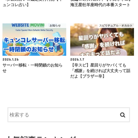
ュンコレ占い】
海王星牡羊座時代の本番スタート
お知らせ
スピリチュアル・オカルト
2026.1.26
2026.1.7
サーバー移転・一時閉鎖のお知ら
【辛スピ】星回りがヤバくても
せ
「感謝」を続ければ大丈夫って話
だよ【ブラザー辛】