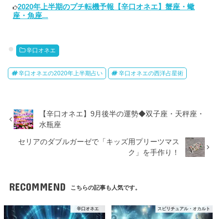
2020年上半期のプチ転機予報【辛口オネエ】蟹座・蠍
座・魚座...
辛口オネエ
辛口オネエの2020年上半期占い
辛口オネエの西洋占星術
【辛口オネエ】9月後半の運勢◆双子座・天秤座・
水瓶座
セリアのダブルガーゼで「キッズ用プリーツマス
ク」を手作り！
RECOMMEND
こちらの記事も人気です。
辛口オネエ
スピリチュアル・オカルト