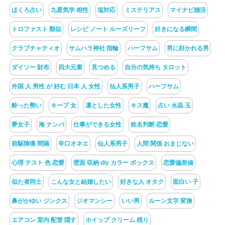
ほくろ占い
九星気学 相性
塩対応
ミステリアス
マイナビ婚活
トロファスト 類似
レシピ ノート ルーズリーフ
好きになる瞬間
クラブチャティオ
サムハラ神社 指輪
ハーフサム
男に好かれる男
ダイソー 財布
四大元素
見つめる
自分の気持ち タロット
外国 人 男性 が 好む 日本 人 女性
仙人系男子
ハーフサム
酔った勢い
キープ 女
凛とした女性
キス魔
占い 水晶 玉
夢女子
海 ナンパ
仕事ができる女性
姓名判断 恋愛
前駆陣痛 間隔
辛口オネエ
仙人系男子
人間 関係 おまじない
心理 テスト 色 恋愛
壁面 収納 diy カラー ボックス
恋愛偏差値
似た者同士
こんな女と結婚したい
好きな人 オタク
面白い 子
鼻がかゆい ジンクス
ジオマンシー
いい男
ルーン文字 変換
エアコン 室内 配管 隠す
ホイップ クリーム 残り