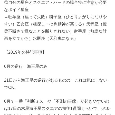
◎自分の星座とスクエア・ハードの場合特に注意が必要
なボイド星座
→牡羊座（焦って失敗）獅子座（ひとりよがりになりや
すい）乙女座（粗探し・批判精神が高まる）天秤座（優
柔不断さで嫌なことを断りきれない）射手座（無謀な計
画を立てがち）水瓶座（天邪鬼になる）
【2019年の特記事項】
6月の逆行：海王星のみ
21日から海王星の逆行があるものの、これは気にしない
でOK。
6月で一番「判断ミス」や「不測の事態」が起きやすいの
は17日の木星海王星スクエアの前後1週間くらいで、6/10-