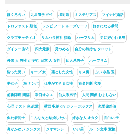
ほくろ占い
九星気学 相性
塩対応
ミステリアス
マイナビ婚活
トロファスト 類似
レシピ ノート ルーズリーフ
好きになる瞬間
クラブチャティオ
サムハラ神社 指輪
ハーフサム
男に好かれる男
ダイソー 財布
四大元素
見つめる
自分の気持ち タロット
外国 人 男性 が 好む 日本 人 女性
仙人系男子
ハーフサム
酔った勢い
キープ 女
凛とした女性
キス魔
占い 水晶 玉
夢女子
海 ナンパ
仕事ができる女性
姓名判断 恋愛
前駆陣痛 間隔
辛口オネエ
仙人系男子
人間 関係 おまじない
心理 テスト 色 恋愛
壁面 収納 diy カラー ボックス
恋愛偏差値
似た者同士
こんな女と結婚したい
好きな人 オタク
面白い 子
鼻がかゆい ジンクス
ジオマンシー
いい男
ルーン文字 変換