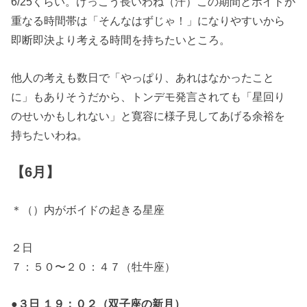
6/25くらい。けっこう長いわね（汗）この期間とボイドが
重なる時間帯は「そんなはずじゃ！」になりやすいから
即断即決より考える時間を持ちたいところ。
他人の考えも数日で「やっぱり、あれはなかったこと
に」もありそうだから、トンデモ発言されても「星回り
のせいかもしれない」と寛容に様子見してあげる余裕を
持ちたいわね。
【6月】
＊（）内がボイドの起きる星座
２日
７：５０〜２０：４７（牡牛座）
●３日 １９：０２（双子座の新月）