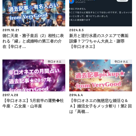
2019.10.21
2024.8.5
徳仁天皇・雅子皇后（2）相性に表
新月と逆行水星のスクエアで裏垢
れる「縁」と成婚時の第三者の介
誤爆？フワちゃん大炎上・謝罪
在【辛口オ…
【辛口オネエ】
辛口オネエ
辛口オネエ
2017.4.28
2014.6.4
【辛口オネエ】5月前半の運勢◆牡
【辛口オネエの無慈悲な婚活Ｑ＆
牛座・乙女座・山羊座
Ａ】婚活女子をメッタ斬り！第2 回
は「高嶺…