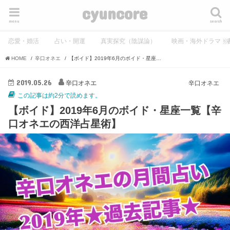
cyuncore
menu
search
恋愛・婚活
占い・開運
真実探究（陰謀論）
映画・海外ドラマ・
HOME
辛口オネエ
【ボイド】2019年6月のボイド・星座一覧【辛口オネエの西洋占星術】
2019.05.26
辛口オネエ
辛口オネエ
この記事は約2分で読めます。
【ボイド】2019年6月のボイド・星座一覧【辛
口オネエの西洋占星術】