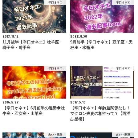
辛口オネエ
辛口オネエ
2021.11.12
2022.8.30
11月後半【辛口オネエ】牡羊座・
9月前半【辛口オネエ】双子座・天
獅子座・射手座
秤座・水瓶座
辛口オネエ
辛口オネエ
2016.5.27
2017.5.10
【辛口オネエ】6月前半の運勢◆牡
【辛口オネエ】年齢差関係なし！
牛座・乙女座・山羊座
マクロン夫妻の相性って？【西洋
占星術】
占い・開運
占い・開運