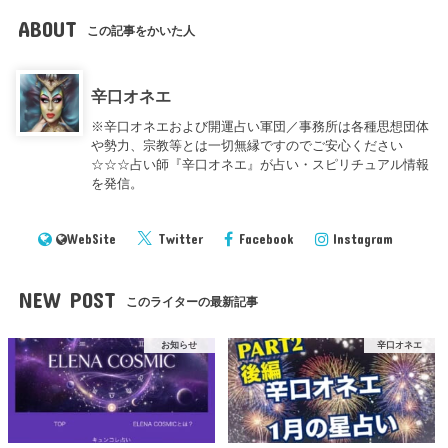
ABOUT
この記事をかいた人
辛口オネエ
※辛口オネエおよび開運占い軍団／事務所は各種思想団体
や勢力、宗教等とは一切無縁ですのでご安心ください
☆☆☆占い師『辛口オネエ』が占い・スピリチュアル情報
を発信。
WebSite
Twitter
Facebook
Instagram
NEW POST
このライターの最新記事
お知らせ
辛口オネエ