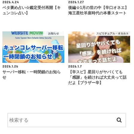
2026.4.24
2026.1.27
ベタ褒め占い☆鑑定受付再開【キ
後編☆1月の世の中【辛口オネエ】
ュンコレ占い】
海王星牡羊座時代の本番スタート
お知らせ
スピリチュアル・オカルト
2026.1.26
2026.1.7
サーバー移転・一時閉鎖のお知ら
【辛スピ】星回りがヤバくても
せ
「感謝」を続ければ大丈夫って話
だよ【ブラザー辛】