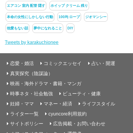
エアコン 室内 配管 隠す
ホイップ クリーム 残り
本命の女性にしかしない行動
100均 ロープ
ジオマンシー
他愛もない話
夢中になれること
DIY
Tweets by karakuchionee
恋愛・婚活
コミックエッセイ
占い・開運
真実探究（陰謀論）
映画・海外ドラマ・書籍・マンガ
時事ネタ・社会勉強
ビューティ・健康
妊婦・ママ
マネー・経済
ライフスタイル
ライター一覧
cyuncore利用規約
サイトポリシー
広告掲載・お問い合わせ