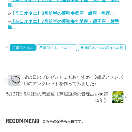
座...
【辛口オネエ】8月前半の運勢◆蟹座・蠍座・魚座...
【辛口オネエ】7月前半の運勢◆牡羊座・獅子座・射手
座...
辛口オネエ
辛口オネエの星占い
辛口オネエの西洋占星術
父の日のプレゼントにもおすすめ！3歳児とメンズ
用のアンクレットを作ってみました♪
5月27日-6月2日の恋愛運【芦屋道顕の音魂占い★20
19年】
RECOMMEND
こちらの記事も人気です。