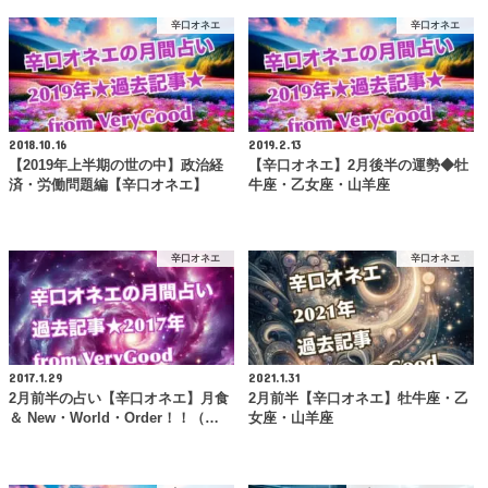
辛口オネエ
辛口オネエ
2018.10.16
2019.2.13
【2019年上半期の世の中】政治経
【辛口オネエ】2月後半の運勢◆牡
済・労働問題編【辛口オネエ】
牛座・乙女座・山羊座
辛口オネエ
辛口オネエ
2017.1.29
2021.1.31
2月前半の占い【辛口オネエ】月食
2月前半【辛口オネエ】牡牛座・乙
＆ New・World・Order！！（…
女座・山羊座