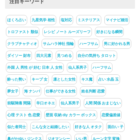
注目キーワード
ほくろ占い
九星気学 相性
塩対応
ミステリアス
マイナビ婚活
トロファスト 類似
レシピ ノート ルーズリーフ
好きになる瞬間
クラブチャティオ
サムハラ神社 指輪
ハーフサム
男に好かれる男
ダイソー 財布
四大元素
見つめる
自分の気持ち タロット
外国 人 男性 が 好む 日本 人 女性
仙人系男子
ハーフサム
酔った勢い
キープ 女
凛とした女性
キス魔
占い 水晶 玉
夢女子
海 ナンパ
仕事ができる女性
姓名判断 恋愛
前駆陣痛 間隔
辛口オネエ
仙人系男子
人間 関係 おまじない
心理 テスト 色 恋愛
壁面 収納 diy カラー ボックス
恋愛偏差値
似た者同士
こんな女と結婚したい
好きな人 オタク
面白い 子
鼻がかゆい ジンクス
ジオマンシー
いい男
ルーン文字 変換