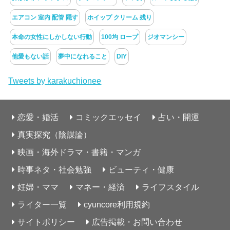
エアコン 室内 配管 隠す
ホイップ クリーム 残り
本命の女性にしかしない行動
100均 ロープ
ジオマンシー
他愛もない話
夢中になれること
DIY
Tweets by karakuchionee
恋愛・婚活
コミックエッセイ
占い・開運
真実探究（陰謀論）
映画・海外ドラマ・書籍・マンガ
時事ネタ・社会勉強
ビューティ・健康
妊婦・ママ
マネー・経済
ライフスタイル
ライター一覧
cyuncore利用規約
サイトポリシー
広告掲載・お問い合わせ