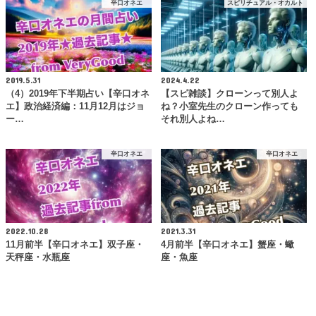
辛口オネエ
スピリチュアル・オカルト
2019.5.31
2024.4.22
（4）2019年下半期占い【辛口オネ
【スピ雑談】クローンって別人よ
エ】政治経済編：11月12月はジョ
ね？小室先生のクローン作っても
ー…
それ別人よね…
辛口オネエ
辛口オネエ
2022.10.28
2021.3.31
11月前半【辛口オネエ】双子座・
4月前半【辛口オネエ】蟹座・蠍
天秤座・水瓶座
座・魚座