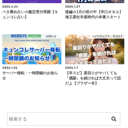
2026.4.24
2026.1.27
ベタ褒め占い☆鑑定受付再開【キ
後編☆1月の世の中【辛口オネエ】
ュンコレ占い】
海王星牡羊座時代の本番スタート
お知らせ
スピリチュアル・オカルト
2026.1.26
2026.1.7
サーバー移転・一時閉鎖のお知ら
【辛スピ】星回りがヤバくても
せ
「感謝」を続ければ大丈夫って話
だよ【ブラザー辛】