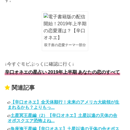
双子座の恋愛テーマ一部分
↓今すぐモビぶっくに確認に行く↓
辛口オネエの星占い 2019年上半期 あなたの恋のすべて
関連記事
【辛口オネエ】全天体順行！未来のアメリカ大統領が生
まれるかも？よりもっ...
土星冥王星編（2）【辛口オネエ】土星以遠の天体の合
オポスクエア恐怖よね...
魚座海王星編【辛口オネエ】土星以遠の天体の合オポス