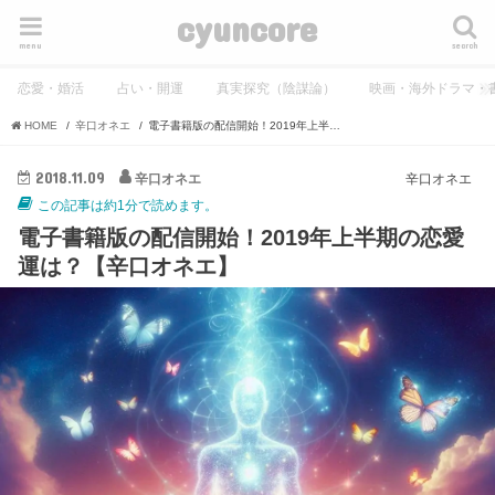
cyuncore
menu
search
恋愛・婚活
占い・開運
真実探究（陰謀論）
映画・海外ドラマ・
HOME
辛口オネエ
電子書籍版の配信開始！2019年上半期の恋愛運は？【辛口オネエ】
2018.11.09
辛口オネエ
辛口オネエ
この記事は約1分で読めます。
電子書籍版の配信開始！2019年上半期の恋愛
運は？【辛口オネエ】