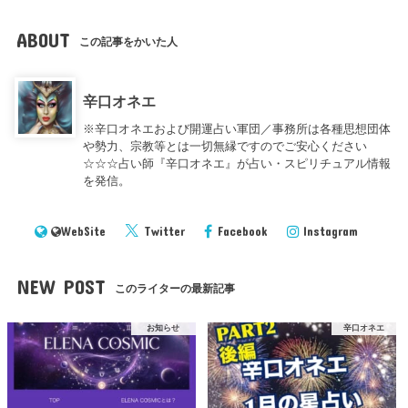
ABOUT
この記事をかいた人
辛口オネエ
※辛口オネエおよび開運占い軍団／事務所は各種思想団体
や勢力、宗教等とは一切無縁ですのでご安心ください
☆☆☆占い師『辛口オネエ』が占い・スピリチュアル情報
を発信。
WebSite
Twitter
Facebook
Instagram
NEW POST
このライターの最新記事
お知らせ
辛口オネエ