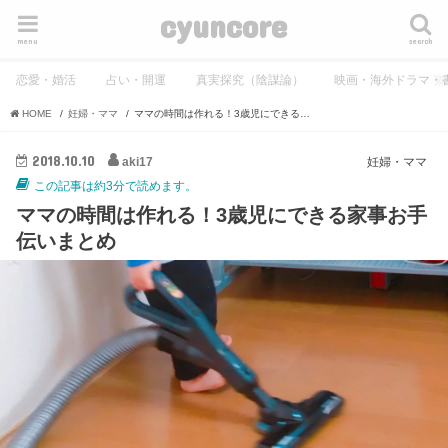
cyuncore
menu
search
恋愛・婚活
占い・開運
真実探究（陰謀論）
映画・海外ドラマ・
HOME
妊婦・ママ
ママの時間は作れる！3歳児にできる家事お手伝いまとめ
2018.10.10
aki17
妊婦・ママ
この記事は約3分で読めます。
ママの時間は作れる！3歳児にできる家事お手
伝いまとめ