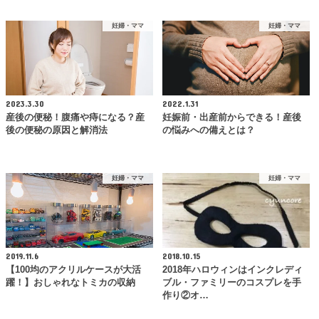
妊婦・ママ
妊婦・ママ
2023.3.30
2022.1.31
産後の便秘！腹痛や痔になる？産
妊娠前・出産前からできる！産後
後の便秘の原因と解消法
の悩みへの備えとは？
妊婦・ママ
妊婦・ママ
2019.11.6
2018.10.15
【100均のアクリルケースが大活
2018年ハロウィンはインクレディ
躍！】おしゃれなトミカの収納
ブル・ファミリーのコスプレを手
作り②オ…