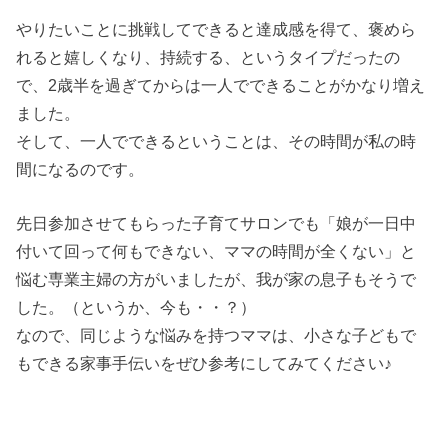
テンを開ける
やりたいことに挑戦してできると達成感を得て、褒めら
› 3歳児にでき
れると嬉しくなり、持続する、というタイプだったの
る家事お手伝
で、2歳半を過ぎてからは一人でできることがかなり増え
い②布団直し
ました。
を手伝っても
そして、一人でできるということは、その時間が私の時
らう
間になるのです。
› 3歳児にでき
先日参加させてもらった子育てサロンでも「娘が一日中
る家事お手伝
付いて回って何もできない、ママの時間が全くない」と
い③洗濯物を
悩む専業主婦の方がいましたが、我が家の息子もそうで
干す・取り込
した。（というか、今も・・？）
む・たたむ
なので、同じような悩みを持つママは、小さな子どもで
› 3歳児にがで
もできる家事手伝いをぜひ参考にしてみてください♪
きる家事お手
伝い④食事前
後の準備・後