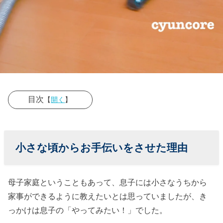
目次
【
開く
】
› 小さな頃から
お手伝いをさ
小さな頃からお手伝いをさせた理由
せた理由
› 3歳児にでき
母子家庭ということもあって、息子には小さなうちから
る家事お手伝
家事ができるように教えたいとは思っていましたが、き
い①朝起きた
っかけは息子の「やってみたい！」でした。
ら家中のカー