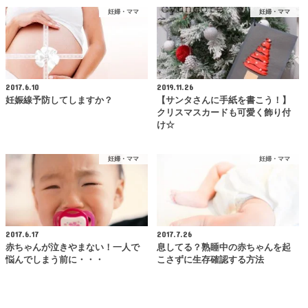
妊婦・ママ
妊婦・ママ
2017.6.10
2019.11.26
妊娠線予防してしますか？
【サンタさんに手紙を書こう！】
クリスマスカードも可愛く飾り付
け☆
妊婦・ママ
妊婦・ママ
2017.6.17
2017.7.26
赤ちゃんが泣きやまない！一人で
息してる？熟睡中の赤ちゃんを起
悩んでしまう前に・・・
こさずに生存確認する方法