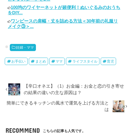
100均のワイヤーネットが超便利！ぬいぐるみのおうち
をDIY...
ワンピースの肩幅・丈を詰める方法＜30年前の礼服リ
メイク③＞...
妊婦・ママ
お手伝い
まとめ
ママ
ライフスタイル
育児
【辛口オネエ】（1）お金編：お金と恋の引き寄せ
の結果の違いの主な原因は？
簡単にできるキッチンの風水で運気を上げる方法と
は
RECOMMEND
こちらの記事も人気です。