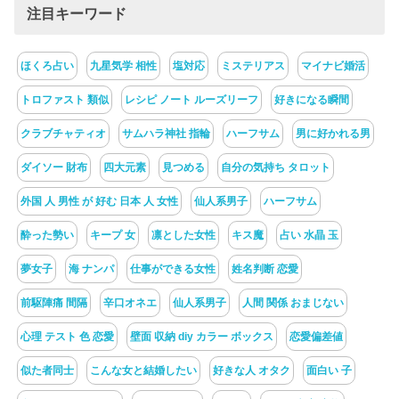
注目キーワード
ほくろ占い
九星気学 相性
塩対応
ミステリアス
マイナビ婚活
トロファスト 類似
レシピ ノート ルーズリーフ
好きになる瞬間
クラブチャティオ
サムハラ神社 指輪
ハーフサム
男に好かれる男
ダイソー 財布
四大元素
見つめる
自分の気持ち タロット
外国 人 男性 が 好む 日本 人 女性
仙人系男子
ハーフサム
酔った勢い
キープ 女
凛とした女性
キス魔
占い 水晶 玉
夢女子
海 ナンパ
仕事ができる女性
姓名判断 恋愛
前駆陣痛 間隔
辛口オネエ
仙人系男子
人間 関係 おまじない
心理 テスト 色 恋愛
壁面 収納 diy カラー ボックス
恋愛偏差値
似た者同士
こんな女と結婚したい
好きな人 オタク
面白い 子