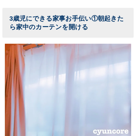
片付け
3歳児にできる家事お手伝い①朝起きた
› 3歳児にでき
ら家中のカーテンを開ける
る家事お手伝
い⑤料理のア
シスタント
› 3歳児にでき
る家事お手伝
い⑥家中の掃
除
› おわりに