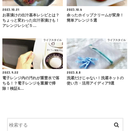
2023.10.21
2023.10.6
お茶漬けの出汁基本レシピとは？
余ったホイップクリームが変身！
ちょっと変わった出汁茶漬けも！
簡単アレンジ５選
アレンジレシピ５…
ライフスタイル
ライフスタイル
2023.9.22
2023.8.8
電子レンジ内の汚れが重曹水で落
洗濯だけじゃない！洗濯ネットの
ちる！？電子レンジを重層で掃
使い方・活用アイディア9選
除！検証&…