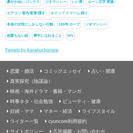
鼻がかゆい ジンクス
ジオマンシー
いい男
ルーン文字 変換
エアコン 室内 配管 隠す
ホイップ クリーム 残り
本命の女性にしかしない行動
100均 ロープ
ジオマンシー
他愛もない話
夢中になれること
DIY
Tweets by karakuchionee
恋愛・婚活
コミックエッセイ
占い・開運
真実探究（陰謀論）
映画・海外ドラマ・書籍・マンガ
時事ネタ・社会勉強
ビューティ・健康
妊婦・ママ
マネー・経済
ライフスタイル
ライター一覧
cyuncore利用規約
サイトポリシー
広告掲載・お問い合わせ