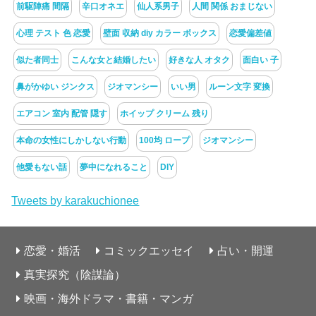
前駆陣痛 間隔
辛口オネエ
仙人系男子
人間 関係 おまじない
心理 テスト 色 恋愛
壁面 収納 diy カラー ボックス
恋愛偏差値
似た者同士
こんな女と結婚したい
好きな人 オタク
面白い 子
鼻がかゆい ジンクス
ジオマンシー
いい男
ルーン文字 変換
エアコン 室内 配管 隠す
ホイップ クリーム 残り
本命の女性にしかしない行動
100均 ロープ
ジオマンシー
他愛もない話
夢中になれること
DIY
Tweets by karakuchionee
恋愛・婚活
コミックエッセイ
占い・開運
真実探究（陰謀論）
映画・海外ドラマ・書籍・マンガ