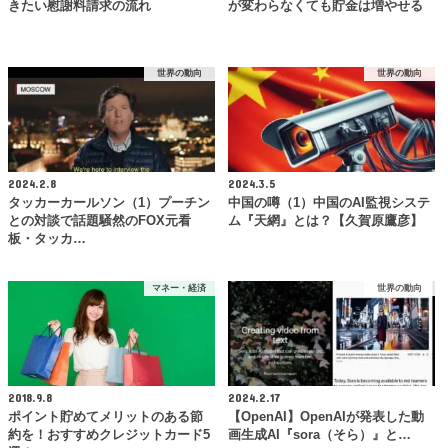
きたい慰謝料請求の流れ
が変わらなくても貯金は増やせる
世界の動向
世界の動向
2024.2.8
2024.3.5
タッカーカールソン（1）プーチン
中国の噂（1）中国のAI監視システ
との対談で話題騒然のFOX元看
ム『天網』とは？【久賀原鷹彦】
板・タッカ…
マネー・経済
世界の動向
2018.9.8
2024.2.17
ポイント貯めてメリットのある節
【OpenAI】OpenAIが発表した動
約を！おすすめクレジットカード5
画生成AI『sora（そら）』と…