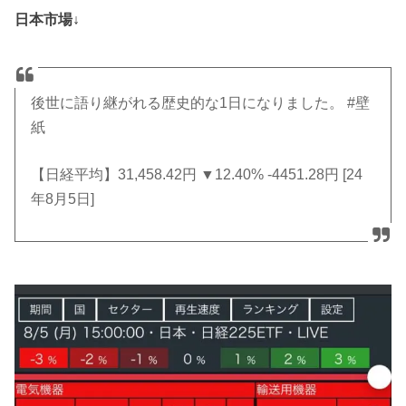
日本市場↓
ード・
マーテ
ィンと
は？
後世に語り継がれる歴史的な1日になりました。 #壁
紙
› 戦争の兆候は
すでにあちこ
【日経平均】31,458.42円 ▼12.40% -4451.28円 [24
ちに
年8月5日]