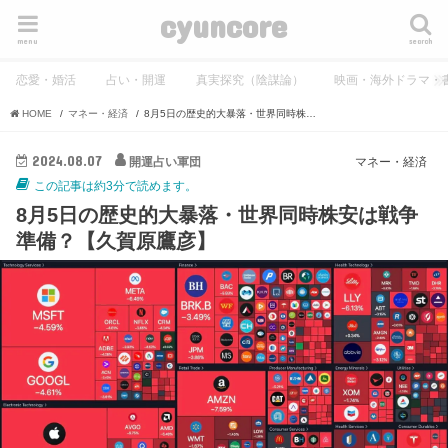
cyuncore
menu
search
恋愛・婚活
占い・開運
真実探究（陰謀論）
映画・海外ドラマ・
HOME
マネー・経済
8月5日の歴史的大暴落・世界同時株安は戦争準備？【久賀原鷹彦】
2024.08.07
開運占い軍団
マネー・経済
この記事は約3分で読めます。
8月5日の歴史的大暴落・世界同時株安は戦争
準備？【久賀原鷹彦】