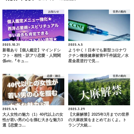
お知らせ
世界の動向
2025.10.31
2025.4.5
新着あり【個人鑑定】マインドシ
ようやく！日本でも新型コロナワ
フト・相性・訳アリ恋愛・人間関
クチン種後健康被害9千件認定／水
係etc.『キュ…
星金星逆行で見…
恋愛・婚活
世界の動向
2025.4.4
2025.3.29
大人女性の魅力（1）40代以上の女
【大麻解禁】2025年3月までの世界
性が若い男の心を掴む大きな魅力3
の大麻政策をまとめておくよ。ト
選【恋愛コ…
ランプ大統…