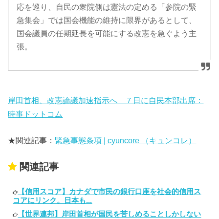
応を巡り、自民の衆院側は憲法の定める「参院の緊
急集会」では国会機能の維持に限界があるとして、
国会議員の任期延長を可能にする改憲を急ぐよう主
張。
岸田首相、改憲論議加速指示へ ７日に自民本部出席：
時事ドットコム
★関連記事：
緊急事態条項 | cyuncore （キュンコレ）
関連記事
【信用スコア】カナダで市民の銀行口座を社会的信用ス
コアにリンク。日本も...
【世界連邦】岸田首相が国民を苦しめることしかしない