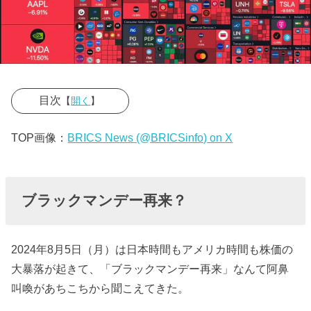
目次
【
開く
】
› ブラックマン
TOP画像：
BRICS News (@BRICSinfo) on X
デー再来？
› ブラックマン
デーとは？
ブラックマンデー再来？
› アメリカ市場
で唯一、高騰
2024年8月5日（月）は日本時間もアメリカ時間も株価の
していた株は
大暴落が起きて、「ブラックマンデー再来」なんて阿鼻
『軍需』
叫喚があちこちから聞こえてきた。
» ロッキ