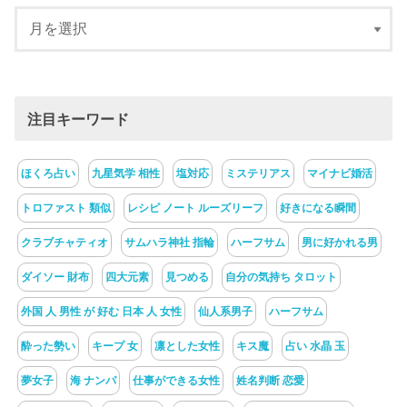
注目キーワード
ほくろ占い
九星気学 相性
塩対応
ミステリアス
マイナビ婚活
トロファスト 類似
レシピ ノート ルーズリーフ
好きになる瞬間
クラブチャティオ
サムハラ神社 指輪
ハーフサム
男に好かれる男
ダイソー 財布
四大元素
見つめる
自分の気持ち タロット
外国 人 男性 が 好む 日本 人 女性
仙人系男子
ハーフサム
酔った勢い
キープ 女
凛とした女性
キス魔
占い 水晶 玉
夢女子
海 ナンパ
仕事ができる女性
姓名判断 恋愛