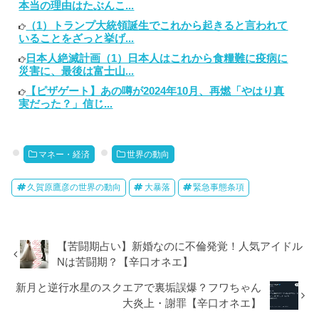
本当の理由はたぶんこ...
（1）トランプ大統領誕生でこれから起きると言われて
いることをざっと挙げ...
日本人絶滅計画（1）日本人はこれから食糧難に疫病に
災害に、最後は富士山...
【ピザゲート】あの噂が2024年10月、再燃「やはり真
実だった？」信じ...
マネー・経済
世界の動向
久賀原鷹彦の世界の動向
大暴落
緊急事態条項
【苦闘期占い】新婚なのに不倫発覚！人気アイドル
Nは苦闘期？【辛口オネエ】
新月と逆行水星のスクエアで裏垢誤爆？フワちゃん
大炎上・謝罪【辛口オネエ】