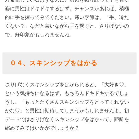
を込めて送る
姿に男性はドキドキするはず。チャンスがあれば、積極
› ◎最後に
的に手を握ってみてください。寒い季節は、「手、冷た
くない？」などと言いながら手を繋ぐと、さりげないの
で、好印象かもしれませんね。
０４、スキンシップをはかる
さりげなくスキンシップをはかられると、「大好き♡」
という気持ちになるはず。もちろんドキドキするでしょ
うし、「もっとたくさんスキンシップをとってくれない
かな♡」と男性は期待してしまうかもしれませんよ。初
デートではさりげなくスキンシップをはかって、距離を
縮めてみてはいかがでしょうか？