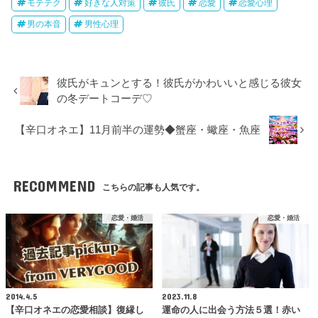
モテテク
好きな人対策
彼氏
恋愛
恋愛心理
男の本音
男性心理
彼氏がキュンとする！彼氏がかわいいと感じる彼女
の冬デートコーデ♡
【辛口オネエ】11月前半の運勢◆蟹座・蠍座・魚座
RECOMMEND
こちらの記事も人気です。
恋愛・婚活
恋愛・婚活
2014.4.5
2023.11.8
【辛口オネエの恋愛相談】復縁し
運命の人に出会う方法５選！赤い