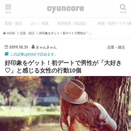
cyuncore
menu
search
恋愛・婚活
占い・開運
真実探究（陰謀論）
映画・海外ドラマ・
HOME
恋愛・婚活
好印象をゲット！初デートで男性が「大好き♡」と感じる女性の行動10個
2019.10.31
きゃんきゃん
恋愛・婚活
この記事は約4分で読めます。
好印象をゲット！初デートで男性が「大好き
♡」と感じる女性の行動10個