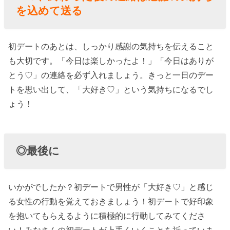
を込めて送る
初デートのあとは、しっかり感謝の気持ちを伝えること
も大切です。「今日は楽しかったよ！」「今日はありが
とう♡」の連絡を必ず入れましょう。きっと一日のデー
トを思い出して、「大好き♡」という気持ちになるでし
ょう！
◎最後に
いかがでしたか？初デートで男性が「大好き♡」と感じ
る女性の行動を覚えておきましょう！初デートで好印象
を抱いてもらえるように積極的に行動してみてくださ
い！みなさんの初デートが上手くいくことを祈っていま