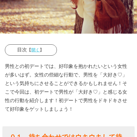
目次
【
開く
】
› ０１、待ち合
男性との初デートでは、好印象を抱かれたいという女性
わせではウキ
が多いはず。女性の些細な行動で、男性を「大好き♡」
ウキして待っ
という気持ちにさせることができるかもしれません！そ
ている
こで今回は、初デートで男性が「大好き♡」と感じる女
性の行動を紹介します！初デートで男性をドキドキさせ
› ０２、話をな
て好印象をゲットしましょう！
んでも聞いて
くれる
› ０３、恥ずか
０１、待ち合わせではウキウキして待