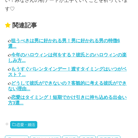
す♡
関連記事
狙うべきは男に好かれる男！男に好かれる男の特徴6
選...
今年のハロウィンは何をする？彼氏とのハロウィンの楽
しみ方...
もうすぐバレンタインデー！渡すタイミングはいつがベ
スト？...
どうして彼氏ができないの？客観的に考える彼氏ができ
ない理由...
恋愛はタイミング！短期でかけ引きに持ち込める出会い
方3選...
恋愛・婚活