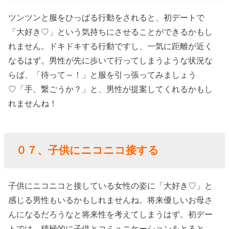
ツンツンと服をひっぱる行動をされると、初デートで
「大好き♡」という気持ちにさせることができるかもし
れません。ドキドキする行動ですし、一気に距離が近く
なるはず。男性が先に歩いて行ってしまうような状況な
らば、「待って～！」と服を引っ張ってみましょう
♡「手、繋ごうか？」と、男性が提案してくれるかもし
れませんね！
０７、子供にニコニコ接する
子供にニコニコと接している女性の姿に「大好き♡」と
感じる男性もいるかもしれませんね。将来優しいお母さ
んになるだろうなと将来性を考えてしまうはず。初デー
トでは、積極的に子供とコミュニケーションをとると、