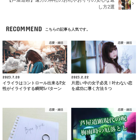
し方2選
RECOMMEND
こちらの記事も人気です。
恋愛・婚活
恋愛・婚活
2023.7.20
2023.2.22
イライラはコントロール出来る⁉女
片思い中の女子必見！叶わない恋
性がイライラする瞬間5パターン
を成功に導く方法５つ
恋愛・婚活
恋愛・婚活