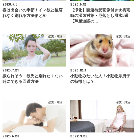
2020.4.6
2023.6.12
春は出会いの季節！イマ彼と後腐
【浄化】開運待受画像付き★梅雨
れなく別れる方法まとめ
時の湿気対策・厄落とし風水5選
【芦屋道顕の…
恋愛・婚活
恋愛・婚活
2023.7.21
2023.12.3
振られそう…彼氏と別れたくない
小動物みたいな人！小動物系男子
時にできる回避方法
の特徴とは？
恋愛・婚活
恋愛・婚活
2023.6.28
2022.9.22