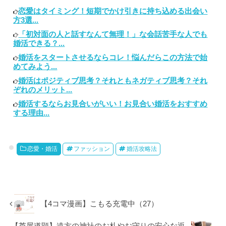
恋愛はタイミング！短期でかけ引きに持ち込める出会い
方3選...
「初対面の人と話すなんて無理！」な会話苦手な人でも
婚活できる？...
婚活をスタートさせるならコレ！悩んだらこの方法で始
めてみよう...
婚活はポジティブ思考？それともネガティブ思考？それ
ぞれのメリット...
婚活するならお見合いがいい！お見合い婚活をおすすめ
する理由...
恋愛・婚活
ファッション
婚活攻略法
【4コマ漫画】こもる充電中（27）
【芦屋道顕】遠方の神社のお札やお守りの安心な返