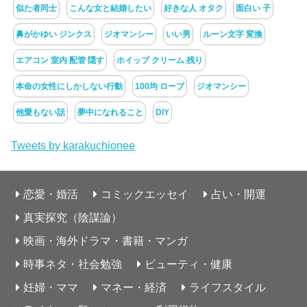
似た者同士
こんな女と結婚したい
好きな人 オタク
面白い 子
鼻がかゆい ジンクス
ジオマンシー
いい男
ルーン文字 変換
エアコン 室内 配管 隠す
ホイップ クリーム 残り
本命の女性にしかしない行動
100均 ロープ
ジオマンシー
他愛もない話
夢中になれること
DIY
Tweets by karakuchionee
恋愛・婚活
コミックエッセイ
占い・開運
真実探究（陰謀論）
映画・海外ドラマ・書籍・マンガ
時事ネタ・社会勉強
ビューティ・健康
妊婦・ママ
マネー・経済
ライフスタイル