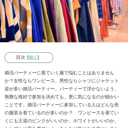
目次
【
開く
】
› 婚活パーティ
婚活パーティーに着ていく服で悩むことはありません
ーでのファッ
か？女性ならワンピース、男性ならシャツにジャケット
ション！どん
姿が多い婚活パーティー。パーティーで浮かないよう、
な服装がい
無難な格好で参加を決めても、更に気になるのが細かい
い？
ことです。婚活パーティーに参加している人はどんな色
の服装を着ているのが多いのか？ ワンピースを着てい
› 婚活パーティ
くにも王道のピンクがいいのか、ホワイトがいいのか、
ーの服装はど