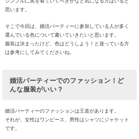
シンプルに黒を着ていくべきかなど気になる方はいると
んな色が多
思います。
い？
› 婚活パーティ
そこで今回は、婚活パーティーに参加している人が多く
ーの服装で人
選んでいる色について書いていきたいと思います。
気色はパステ
服装は決まったけど、色はどうしよう！と迷っている方
ルカラー？
は参考にしてみてくださいね。
› 婚活パーティ
ーに着ていく
婚活パーティーでのファッション！ど
のがマズイ色
んな服装がいい？
はある？
› 婚活パーティ
ーでは服やフ
婚活パーティーのファッションは王道があります。
ァッションだ
それが、女性はワンピース、男性はシャツにジャケット
です。
けでカップリ
ングは決まら