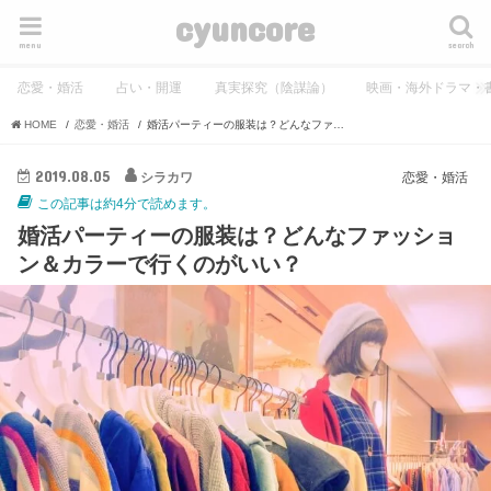
cyuncore
menu
search
恋愛・婚活
占い・開運
真実探究（陰謀論）
映画・海外ドラマ・
HOME
恋愛・婚活
婚活パーティーの服装は？どんなファッション＆カラーで行くのがいい？
2019.08.05
シラカワ
恋愛・婚活
この記事は約4分で読めます。
婚活パーティーの服装は？どんなファッショ
ン＆カラーで行くのがいい？