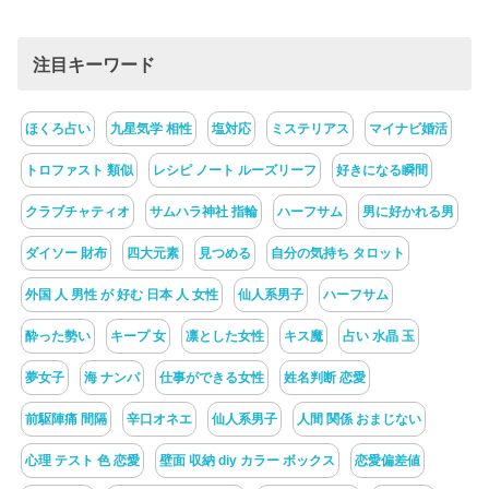
注目キーワード
ほくろ占い
九星気学 相性
塩対応
ミステリアス
マイナビ婚活
トロファスト 類似
レシピ ノート ルーズリーフ
好きになる瞬間
クラブチャティオ
サムハラ神社 指輪
ハーフサム
男に好かれる男
ダイソー 財布
四大元素
見つめる
自分の気持ち タロット
外国 人 男性 が 好む 日本 人 女性
仙人系男子
ハーフサム
酔った勢い
キープ 女
凛とした女性
キス魔
占い 水晶 玉
夢女子
海 ナンパ
仕事ができる女性
姓名判断 恋愛
前駆陣痛 間隔
辛口オネエ
仙人系男子
人間 関係 おまじない
心理 テスト 色 恋愛
壁面 収納 diy カラー ボックス
恋愛偏差値