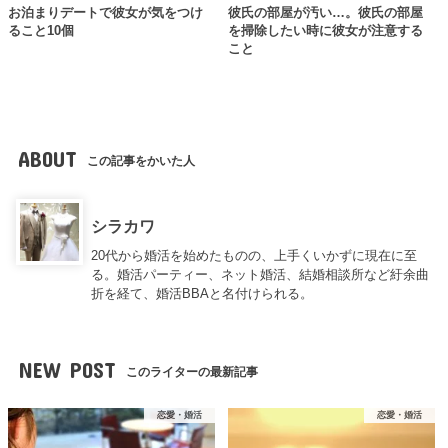
お泊まりデートで彼女が気をつけ
彼氏の部屋が汚い…。彼氏の部屋
ること10個
を掃除したい時に彼女が注意する
こと
ABOUT
この記事をかいた人
シラカワ
20代から婚活を始めたものの、上手くいかずに現在に至
る。婚活パーティー、ネット婚活、結婚相談所など紆余曲
折を経て、婚活BBAと名付けられる。
NEW POST
このライターの最新記事
恋愛・婚活
恋愛・婚活