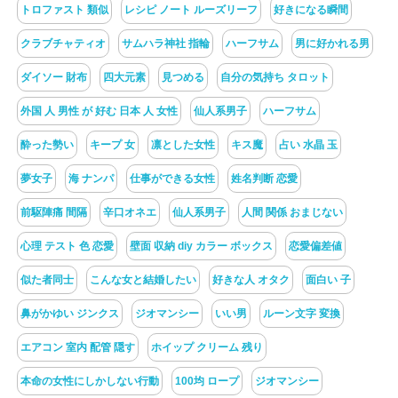
トロファスト 類似
レシピ ノート ルーズリーフ
好きになる瞬間
クラブチャティオ
サムハラ神社 指輪
ハーフサム
男に好かれる男
ダイソー 財布
四大元素
見つめる
自分の気持ち タロット
外国 人 男性 が 好む 日本 人 女性
仙人系男子
ハーフサム
酔った勢い
キープ 女
凛とした女性
キス魔
占い 水晶 玉
夢女子
海 ナンパ
仕事ができる女性
姓名判断 恋愛
前駆陣痛 間隔
辛口オネエ
仙人系男子
人間 関係 おまじない
心理 テスト 色 恋愛
壁面 収納 diy カラー ボックス
恋愛偏差値
似た者同士
こんな女と結婚したい
好きな人 オタク
面白い 子
鼻がかゆい ジンクス
ジオマンシー
いい男
ルーン文字 変換
エアコン 室内 配管 隠す
ホイップ クリーム 残り
本命の女性にしかしない行動
100均 ロープ
ジオマンシー