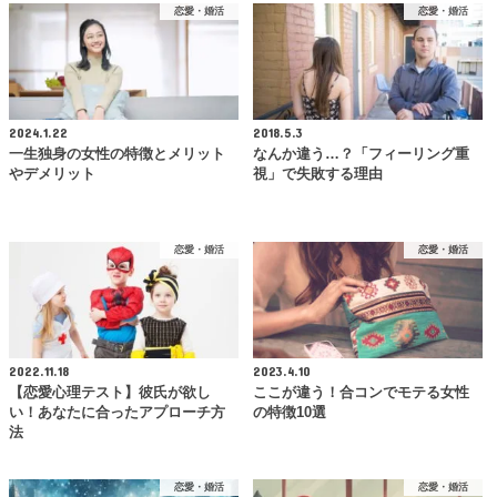
恋愛・婚活
恋愛・婚活
2024.1.22
2018.5.3
一生独身の女性の特徴とメリット
なんか違う…？「フィーリング重
やデメリット
視」で失敗する理由
恋愛・婚活
恋愛・婚活
2022.11.18
2023.4.10
【恋愛心理テスト】彼氏が欲し
ここが違う！合コンでモテる女性
い！あなたに合ったアプローチ方
の特徴10選
法
恋愛・婚活
恋愛・婚活