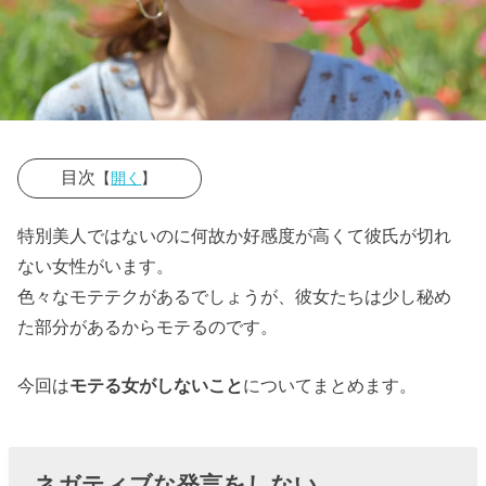
目次
【
開く
】
› ネガティブな
特別美人ではないのに何故か好感度が高くて彼氏が切れ
発言をしない
ない女性がいます。
› コイバナをし
色々なモテテクがあるでしょうが、彼女たちは少し秘め
た部分があるからモテるのです。
ない
› 男性経験も話
今回は
モテる女がしないこと
についてまとめます。
さない
› モテ自慢をし
ない
ネガティブな発言をしない