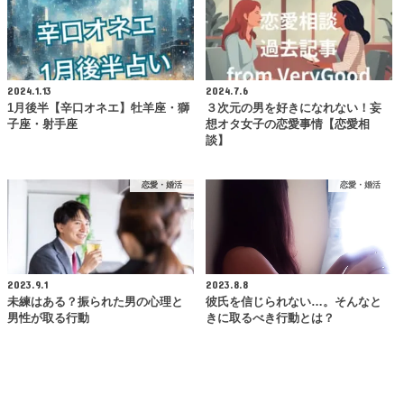
2024.1.13
2024.7.6
1月後半【辛口オネエ】牡羊座・獅
３次元の男を好きになれない！妄
子座・射手座
想オタ女子の恋愛事情【恋愛相
談】
恋愛・婚活
恋愛・婚活
2023.9.1
2023.8.8
未練はある？振られた男の心理と
彼氏を信じられない…。そんなと
男性が取る行動
きに取るべき行動とは？