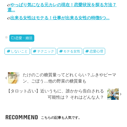
やっぱり気になる元カレの現在！恋愛状況を探る方法７
選...
出来る女性はモテる！仕事が出来る女性の特徴5つ...
恋愛・婚活
しないこと
テクニック
モテる女性
恋愛心理
たけのこの糖質量ってどれくらい？ふきやピーマ
ン、ごぼう…他の野菜の糖質量も
【タロット占い】近いうちに、誰かから告白される
可能性は？ それはどんな人？
RECOMMEND
こちらの記事も人気です。