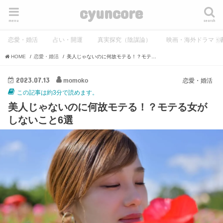
cyuncore
menu
search
恋愛・婚活
占い・開運
真実探究（陰謀論）
映画・海外ドラマ・
HOME
恋愛・婚活
美人じゃないのに何故モテる！？モテる女がしないこと6選
2023.07.13
momoko
恋愛・婚活
この記事は約3分で読めます。
美人じゃないのに何故モテる！？モテる女が
しないこと6選