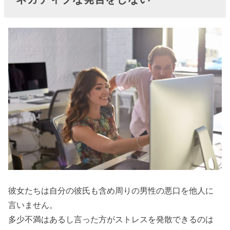
› 「持ってい
る」を強調し
ない
› あからさまに
女磨きをしな
い
彼女たちは自分の彼氏も含め周りの男性の悪口を他人に
言いません。
多少不満はあるし言った方がストレスを発散できるのは