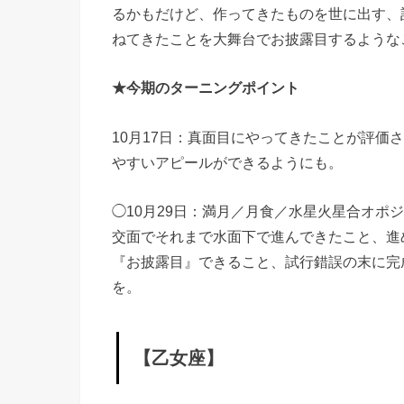
【乙
るかもだけど、作ってきたものを世に出す、
女
ねてきたことを大舞台でお披露目するような
座】
★今期のターニングポイント
»
【山
10月17日：真面目にやってきたことが評価
羊
やすいアピールができるようにも。
座】
◯10月29日：満月／月食／水星火星合オポ
交面でそれまで水面下で進んできたこと、進
『お披露目』できること、試行錯誤の末に完
を。
【乙女座】