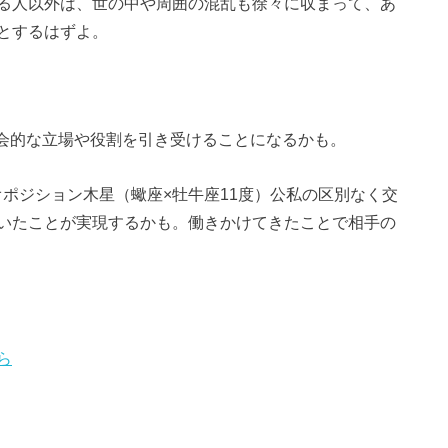
る人以外は、世の中や周囲の混乱も徐々に収まって、あ
とするはずよ。
社会的な立場や役割を引き受けることになるかも。
星合オポジション木星（蠍座×牡牛座11度）公私の区別なく交
いたことが実現するかも。働きかけてきたことで相手の
ら