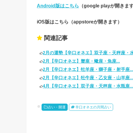
Android版はこちら
（google playが開きま
iOS版はこちら（appstoreが開きます）
関連記事
2月の運勢【辛口オネエ】双子座・天秤座・水瓶
2月【辛口オネエ】蟹座・蠍座・魚座...
2月【辛口オネエ】牡羊座・獅子座・射手座..
2月【辛口オネエ】牡牛座・乙女座・山羊座..
4月【辛口オネエ】双子座・天秤座・水瓶座..
占い・開運
辛口オネエの月間占い