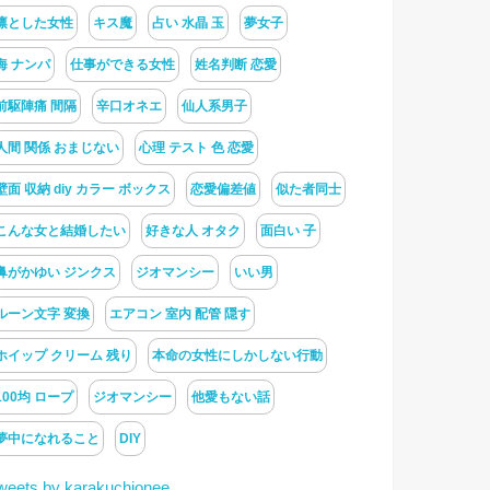
凛とした女性
キス魔
占い 水晶 玉
夢女子
海 ナンパ
仕事ができる女性
姓名判断 恋愛
前駆陣痛 間隔
辛口オネエ
仙人系男子
人間 関係 おまじない
心理 テスト 色 恋愛
壁面 収納 diy カラー ボックス
恋愛偏差値
似た者同士
こんな女と結婚したい
好きな人 オタク
面白い 子
鼻がかゆい ジンクス
ジオマンシー
いい男
ルーン文字 変換
エアコン 室内 配管 隠す
ホイップ クリーム 残り
本命の女性にしかしない行動
100均 ロープ
ジオマンシー
他愛もない話
夢中になれること
DIY
weets by karakuchionee