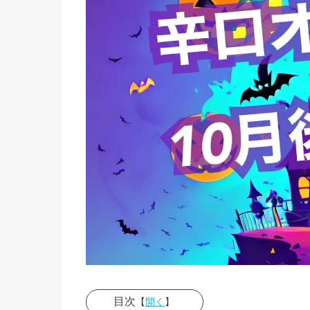
目次
【
開く
】