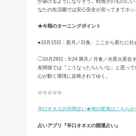
が築けるようになりそう。戦地そのものにい
なたの生活圏では安心安全が戻ってきてホッ
★今期のターニングポイント
●10月15日：新月／日食。ここから新たに
◯10月29日：5:24 満月／月食／水星火
友関係では『こうなったらいいな』と思って
心が動く環境に反映されてゆく。
☆☆☆☆☆
辛口オネエの月間占い★他の星座はこちらか
占いアプリ『辛口オネエの開運占い』