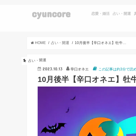
cyuncore
恋愛・婚活
占い・開運
HOME
占い・開運
10月後半【辛口オネエ】牡牛座・乙女座・山羊座
占い・開運
2023.10.13
辛口オネエ
この記事は約3分で読
10月後半【辛口オネエ】牡