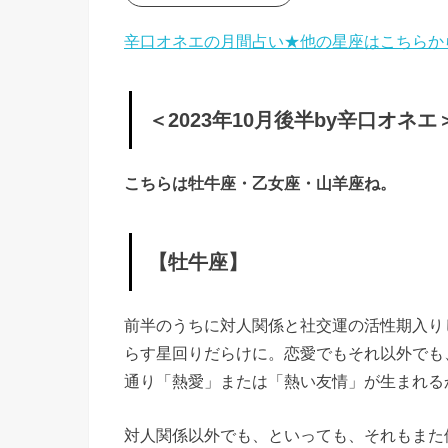
» ＜
辛口オネエの月間占い★他の星座はこちらか
2023
年10
＜2023年10月後半by辛口オネエ
月後
半by
辛口
こちらは牡牛座・乙女座・山羊座ね。
オネ
エ＞
【牡牛座】
»
【牡
前半のうちに対人関係と社交運の活性期入り
牛
らす星回りだらけに。恋愛でもそれ以外でも
座】
通り「熱愛」または「熱い友情」が生まれる
»
対人関係以外でも、といっても、それもまた