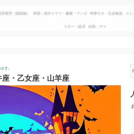
真実探究（陰謀論）
映画・海外ドラマ・書籍・マンガ
時事ネタ・社会勉強
コミ
マネー・経済
妊婦・ママ
めます。
牛座・乙女座・山羊座