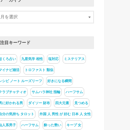
アーカイブ
注目キーワード
ほくろ占い
九星気学 相性
塩対応
ミステリアス
マイナビ婚活
トロファスト 類似
レシピ ノート ルーズリーフ
好きになる瞬間
クラブチャティオ
サムハラ神社 指輪
ハーフサム
男に好かれる男
ダイソー 財布
四大元素
見つめる
自分の気持ち タロット
外国 人 男性 が 好む 日本 人 女性
仙人系男子
ハーフサム
酔った勢い
キープ 女