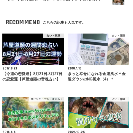
RECOMMEND
こちらの記事も人気です。
占い・開運
占い・開運
2017.8.21
2018.1.10
【今週の恋愛運】8月21日-8月27日
きっと幸せになれる金運風水＊金
の恋愛運【芦屋道顕の音魂占い】
運ダウンのNG風水（4）＊
スピリチュアル・オカルト
占い・開運
2016.6.6
2021.10.25