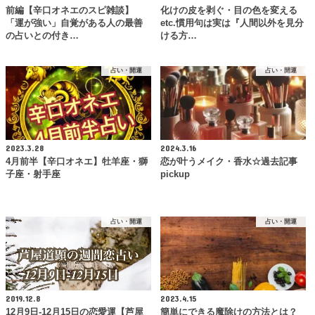
前編【辛口オネエのスピ雑談】
化けの皮を剥ぐ・目の色を変える
「運が強い」自覚がある人の最善
etc.慣用句は実は『人間以外を見分
の占いとの付き…
ける方…
占い・開運
占い・開運
2023.3.28
2024.3.16
4月前半【辛口オネエ】牡羊座・獅
恋が叶うメイク・香水☆過去記事
子座・射手座
pickup
占い・開運
占い・開運
2019.12.8
2023.4.15
12月9日-12月15日の恋愛運【芦屋
簡単にできる魔除けの方法とは？