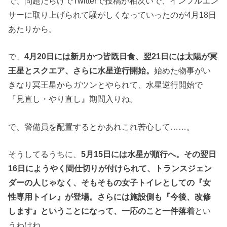
で、問題だらけでTwitterで投稿が相次いで、インフルエン
サーに取り上げられて騒がしくなっていったのが4月18日
あたりから。
で、
4月20日には新月かつ皆既日食、翌21日には太陽が冥
王星とスクエア、さらに水星逆行開始。
始めた物事がい
きなり冥王星からガツンとやられて、水星逆行開始で
『見直し・やり直し』期間入りね。
で、警備員を配置するとかあれこれ苦心して……。
そうしてるうちに、
5月15日には水星が順行へ。その翌日
16日にようやく間仕切りが付けられて、トランスジェン
ダーの人じゃなく、そもそもの女子トイレとしての『女
性専用トイレ』が登場。さらには施設側も『今後、改修
します』ということになって、一応のこと一件落着
とい
うわけね。