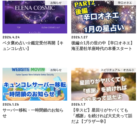
お知らせ
辛口オネエ
2026.4.24
2026.1.27
ベタ褒め占い☆鑑定受付再開【キ
後編☆1月の世の中【辛口オネエ】
ュンコレ占い】
海王星牡羊座時代の本番スタート
お知らせ
スピリチュアル・オカルト
2026.1.26
2026.1.7
サーバー移転・一時閉鎖のお知ら
【辛スピ】星回りがヤバくても
せ
「感謝」を続ければ大丈夫って話
だよ【ブラザー辛】