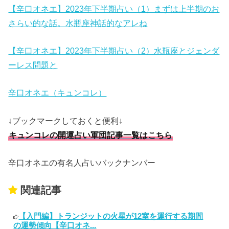
【辛口オネエ】2023年下半期占い（1）まずは上半期のお
さらい的な話。水瓶座神話的なアレね
【辛口オネエ】2023年下半期占い（2）水瓶座とジェンダ
ーレス問題と
辛口オネエ（キュンコレ）
↓ブックマークしておくと便利↓
キュンコレの開運占い軍団記事一覧はこちら
辛口オネエの有名人占いバックナンバー
関連記事
【入門編】トランジットの火星が12室を運行する期間
の運勢傾向【辛口オネ...