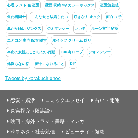
心理 テスト 色 恋愛
壁面 収納 diy カラー ボックス
恋愛偏差値
似た者同士
こんな女と結婚したい
好きな人 オタク
面白い 子
鼻がかゆい ジンクス
ジオマンシー
いい男
ルーン文字 変換
エアコン 室内 配管 隠す
ホイップ クリーム 残り
本命の女性にしかしない行動
100均 ロープ
ジオマンシー
他愛もない話
夢中になれること
DIY
Tweets by karakuchionee
恋愛・婚活
コミックエッセイ
占い・開運
真実探究（陰謀論）
映画・海外ドラマ・書籍・マンガ
時事ネタ・社会勉強
ビューティ・健康