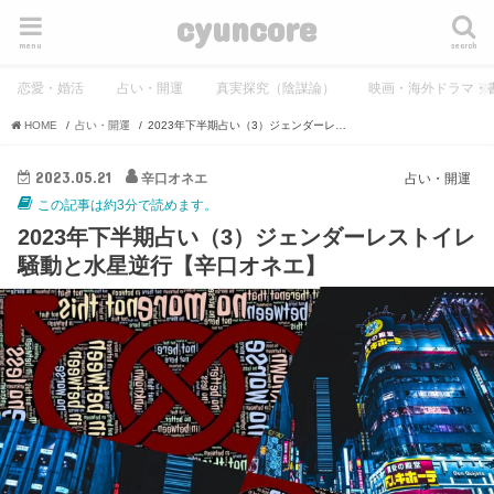
cyuncore
menu
search
恋愛・婚活
占い・開運
真実探究（陰謀論）
映画・海外ドラマ・
HOME
占い・開運
2023年下半期占い（3）ジェンダーレストイレ騒動と水星逆行【辛口オネエ】
2023.05.21
辛口オネエ
占い・開運
この記事は約3分で読めます。
2023年下半期占い（3）ジェンダーレストイレ
騒動と水星逆行【辛口オネエ】