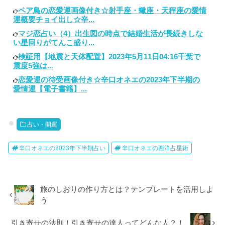
ペア鳥の恋愛運画像付き☆射手座・蠍座・天秤座の愛情
運概要チョイ出し☆辛...
マジ恋占い（4）出生図の時点で結婚生活が長続きしな
い星回りがてんこ盛り...
検証用【地震と天体配置】2023年5月11日04:16千葉で
震度5強は...
恋愛運の待受画像付き☆辛口オネエの2023年下半期の
愛情運【電子書籍】...
占い・開運
辛口オネエの2023年下半期占い
辛口オネエの西洋占星術
旅のしおりの作り方とは？テンプレートを活用しよ
う
引き寄せの法則！引き寄せの達人ってどんな人？！