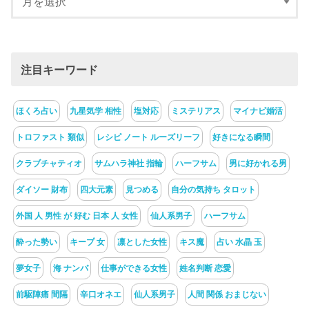
注目キーワード
ほくろ占い
九星気学 相性
塩対応
ミステリアス
マイナビ婚活
トロファスト 類似
レシピ ノート ルーズリーフ
好きになる瞬間
クラブチャティオ
サムハラ神社 指輪
ハーフサム
男に好かれる男
ダイソー 財布
四大元素
見つめる
自分の気持ち タロット
外国 人 男性 が 好む 日本 人 女性
仙人系男子
ハーフサム
酔った勢い
キープ 女
凛とした女性
キス魔
占い 水晶 玉
夢女子
海 ナンパ
仕事ができる女性
姓名判断 恋愛
前駆陣痛 間隔
辛口オネエ
仙人系男子
人間 関係 おまじない