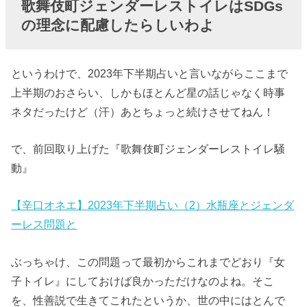
歌舞伎町ジェンダーレストイレはSDGs
トイレ騒動が
の理念に配慮したらしいわよ
水星逆行・順
行とタイミン
グが合ってる
というわけで、2023年下半期占いと言いながらここまで
のよね
上半期のおさらい、しかもほとんど星の話じゃなく時事
ネタだったけど（汗）あとちょっと続けさせてねん！
で、前回取り上げた『歌舞伎町ジェンダーレストイレ騒
動』
【辛口オネエ】2023年下半期占い（2）水瓶座とジェンダ
ーレス問題と
ぶっちゃけ、この問題って最初からこれまでどおり『女
子トイレ』にしておけば良かっただけなのよね。そこ
を、性善説で生きてこれたというか、世の中にはとんで