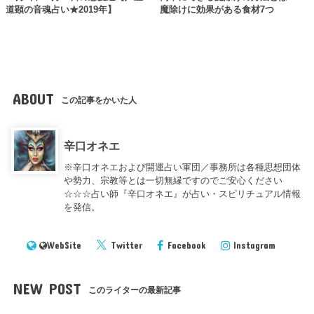
道顕の音魂占い★2019年】
魔除けに効果がある食材7つ
ABOUT
この記事をかいた人
辛口オネエ
※辛口オネエおよび開運占い軍団／事務所は各種思想団体
や勢力、宗教等とは一切無縁ですのでご安心ください
☆☆☆占い師『辛口オネエ』が占い・スピリチュアル情報
を発信。
WebSite
Twitter
Facebook
Instagram
NEW POST
このライターの最新記事