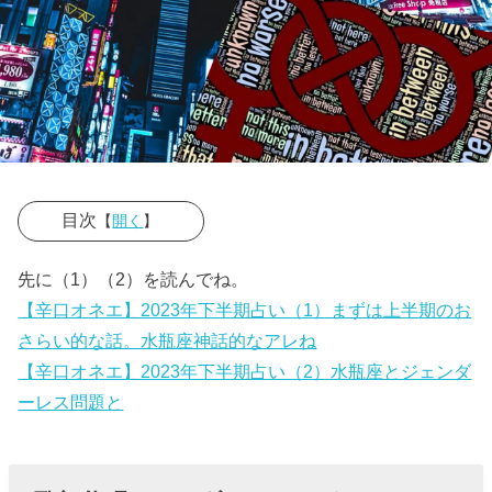
目次
【
開く
】
› 歌舞伎町ジェ
先に（1）（2）を読んでね。
ンダーレスト
【辛口オネエ】2023年下半期占い（1）まずは上半期のお
イレはSDGsの
さらい的な話。水瓶座神話的なアレね
理念に配慮し
【辛口オネエ】2023年下半期占い（2）水瓶座とジェンダ
たらしいわよ
ーレス問題と
› ★歌舞伎町ジ
ェンダーレス