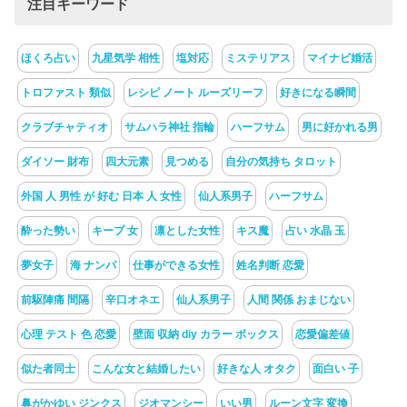
注目キーワード
ほくろ占い
九星気学 相性
塩対応
ミステリアス
マイナビ婚活
トロファスト 類似
レシピ ノート ルーズリーフ
好きになる瞬間
クラブチャティオ
サムハラ神社 指輪
ハーフサム
男に好かれる男
ダイソー 財布
四大元素
見つめる
自分の気持ち タロット
外国 人 男性 が 好む 日本 人 女性
仙人系男子
ハーフサム
酔った勢い
キープ 女
凛とした女性
キス魔
占い 水晶 玉
夢女子
海 ナンパ
仕事ができる女性
姓名判断 恋愛
前駆陣痛 間隔
辛口オネエ
仙人系男子
人間 関係 おまじない
心理 テスト 色 恋愛
壁面 収納 diy カラー ボックス
恋愛偏差値
似た者同士
こんな女と結婚したい
好きな人 オタク
面白い 子
鼻がかゆい ジンクス
ジオマンシー
いい男
ルーン文字 変換