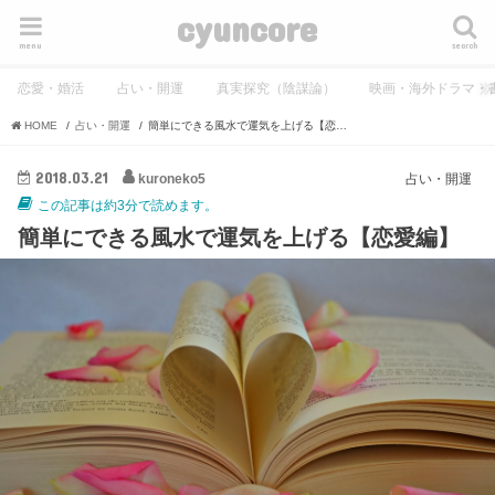
cyuncore
menu
search
恋愛・婚活
占い・開運
真実探究（陰謀論）
映画・海外ドラマ・
HOME
占い・開運
簡単にできる風水で運気を上げる【恋愛編】
2018.03.21
kuroneko5
占い・開運
この記事は約3分で読めます。
簡単にできる風水で運気を上げる【恋愛編】