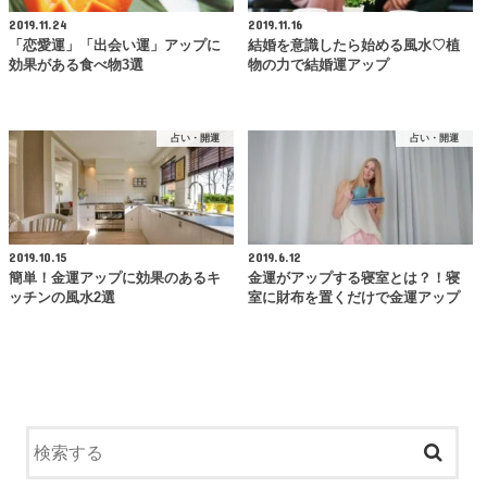
2019.11.24
2019.11.16
「恋愛運」「出会い運」アップに
結婚を意識したら始める風水♡植
効果がある食べ物3選
物の力で結婚運アップ
占い・開運
占い・開運
2019.10.15
2019.6.12
簡単！金運アップに効果のあるキ
金運がアップする寝室とは？！寝
ッチンの風水2選
室に財布を置くだけで金運アップ