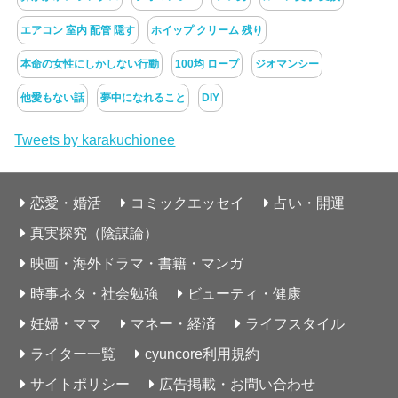
エアコン 室内 配管 隠す
ホイップ クリーム 残り
本命の女性にしかしない行動
100均 ロープ
ジオマンシー
他愛もない話
夢中になれること
DIY
Tweets by karakuchionee
恋愛・婚活
コミックエッセイ
占い・開運
真実探究（陰謀論）
映画・海外ドラマ・書籍・マンガ
時事ネタ・社会勉強
ビューティ・健康
妊婦・ママ
マネー・経済
ライフスタイル
ライター一覧
cyuncore利用規約
サイトポリシー
広告掲載・お問い合わせ