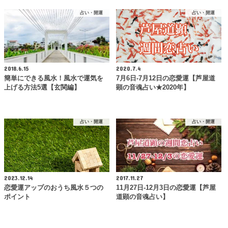
占い・開運
占い・開運
2018.6.15
2020.7.4
簡単にできる風水！風水で運気を
7月6日-7月12日の恋愛運【芦屋道
上げる方法5選【玄関編】
顕の音魂占い★2020年】
占い・開運
占い・開運
2023.12.14
2017.11.27
恋愛運アップのおうち風水５つの
11月27日-12月3日の恋愛運【芦屋
ポイント
道顕の音魂占い】