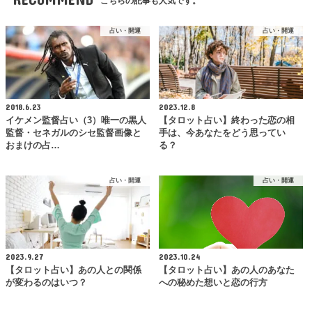
こちらの記事も人気です。
占い・開運
占い・開運
2018.6.23
2023.12.8
イケメン監督占い（3）唯一の黒人
【タロット占い】終わった恋の相
監督・セネガルのシセ監督画像と
手は、今あなたをどう思ってい
おまけの占…
る？
占い・開運
占い・開運
2023.9.27
2023.10.24
【タロット占い】あの人との関係
【タロット占い】あの人のあなた
が変わるのはいつ？
への秘めた想いと恋の行方