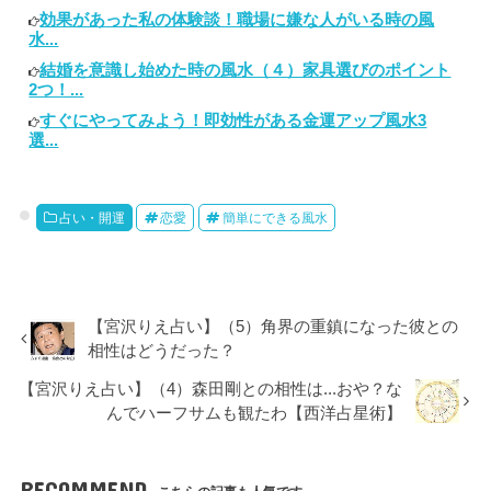
効果があった私の体験談！職場に嫌な人がいる時の風
水...
結婚を意識し始めた時の風水（４）家具選びのポイント
2つ！...
すぐにやってみよう！即効性がある金運アップ風水3
選...
占い・開運
恋愛
簡単にできる風水
【宮沢りえ占い】（5）角界の重鎮になった彼との
相性はどうだった？
【宮沢りえ占い】（4）森田剛との相性は...おや？な
んでハーフサムも観たわ【西洋占星術】
RECOMMEND