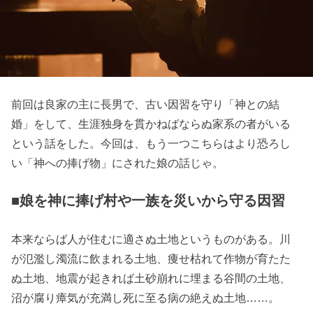
前回は良家の主に長男で、古い因習を守り「神との結
婚」をして、生涯独身を貫かねばならぬ家系の者がいる
という話をした。今回は、もう一つこちらはより恐ろし
い「神への捧げ物」にされた娘の話じゃ。
■娘を神に捧げ村や一族を災いから守る因習
本来ならば人が住むに適さぬ土地というものがある。川
が氾濫し濁流に飲まれる土地、痩せ枯れて作物が育たた
ぬ土地、地震が起きれば土砂崩れに埋まる谷間の土地、
沼が腐り瘴気が充満し死に至る病の絶えぬ土地……。