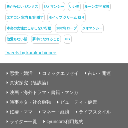
鼻がかゆい ジンクス
ジオマンシー
いい男
ルーン文字 変換
エアコン 室内 配管 隠す
ホイップ クリーム 残り
本命の女性にしかしない行動
100均 ロープ
ジオマンシー
他愛もない話
夢中になれること
DIY
Tweets by karakuchionee
恋愛・婚活
コミックエッセイ
占い・開運
真実探究（陰謀論）
映画・海外ドラマ・書籍・マンガ
時事ネタ・社会勉強
ビューティ・健康
妊婦・ママ
マネー・経済
ライフスタイル
ライター一覧
cyuncore利用規約