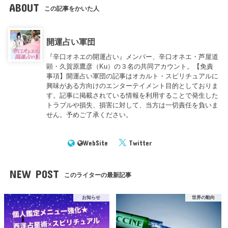
ABOUT
この記事をかいた人
開運占い軍団
『辛口オネエの開運占い』メンバー、辛口オネエ・芦屋道
顕・久賀原鷹彦（Ku）の３名の共同アカウント。【免責
事項】開運占い軍団の記事はオカルト・スピリチュアルに
興味がある方向けのエンターテイメント目的としておりま
す。記事に掲載されている情報を利用することで発生した
トラブルや損失、損害に対して、当方は一切責任を負いま
せん。予めご了承ください。
WebSite
Twitter
NEW POST
このライターの最新記事
お知らせ
世界の動向