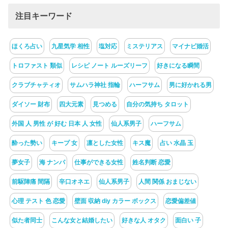
注目キーワード
ほくろ占い
九星気学 相性
塩対応
ミステリアス
マイナビ婚活
トロファスト 類似
レシピ ノート ルーズリーフ
好きになる瞬間
クラブチャティオ
サムハラ神社 指輪
ハーフサム
男に好かれる男
ダイソー 財布
四大元素
見つめる
自分の気持ち タロット
外国 人 男性 が 好む 日本 人 女性
仙人系男子
ハーフサム
酔った勢い
キープ 女
凛とした女性
キス魔
占い 水晶 玉
夢女子
海 ナンパ
仕事ができる女性
姓名判断 恋愛
前駆陣痛 間隔
辛口オネエ
仙人系男子
人間 関係 おまじない
心理 テスト 色 恋愛
壁面 収納 diy カラー ボックス
恋愛偏差値
似た者同士
こんな女と結婚したい
好きな人 オタク
面白い 子