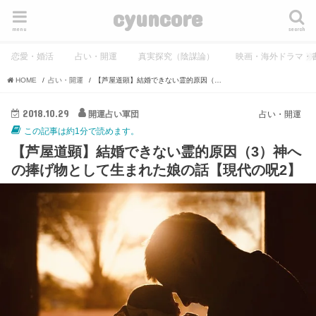
cyuncore
menu
search
恋愛・婚活
占い・開運
真実探究（陰謀論）
映画・海外ドラマ・
HOME
占い・開運
【芦屋道顕】結婚できない霊的原因（3）神への捧げ物として生まれた娘の話【現代の呪2】
2018.10.29
開運占い軍団
占い・開運
この記事は約1分で読めます。
【芦屋道顕】結婚できない霊的原因（3）神へ
の捧げ物として生まれた娘の話【現代の呪2】