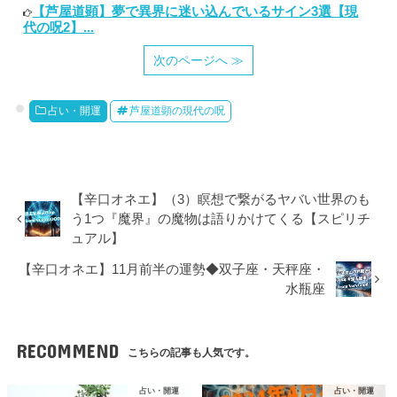
【芦屋道顕】夢で異界に迷い込んでいるサイン3選【現
代の呪2】...
次のページへ ≫
占い・開運
芦屋道顕の現代の呪
【辛口オネエ】（3）瞑想で繋がるヤバい世界のも
う1つ『魔界』の魔物は語りかけてくる【スピリチ
ュアル】
【辛口オネエ】11月前半の運勢◆双子座・天秤座・
水瓶座
RECOMMEND
こちらの記事も人気です。
占い・開運
占い・開運