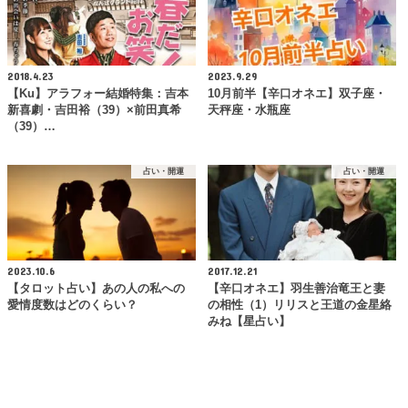
2018.4.23
2023.9.29
【Ku】アラフォー結婚特集：吉本
10月前半【辛口オネエ】双子座・
新喜劇・吉田裕（39）×前田真希
天秤座・水瓶座
（39）…
占い・開運
占い・開運
2023.10.6
2017.12.21
【タロット占い】あの人の私への
【辛口オネエ】羽生善治竜王と妻
愛情度数はどのくらい？
の相性（1）リリスと王道の金星絡
みね【星占い】