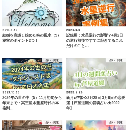
2018.5.30
2024.4.4
結婚を意識し始めた時の風水（5）
記録用：水星逆行の影響？4月2日
寝室のポイント2つ！
の逆行前後ですでに起きてるこれ
だけのこと…
占い・開運
占い・開運
2023.10.30
2022.2.26
2024年の世の中（5）11月初旬から
新月●啓蟄☆2月28日-3月6日の恋愛
年末まで・冥王星水瓶座時代の本
運【芦屋道顕の音魂占い★2022
格到…
年】
占い・開運
占い・開運