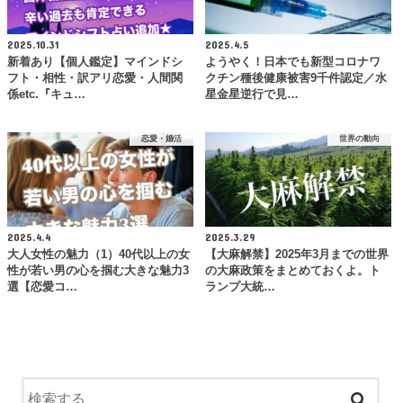
2025.10.31
2025.4.5
新着あり【個人鑑定】マインドシ
ようやく！日本でも新型コロナワ
フト・相性・訳アリ恋愛・人間関
クチン種後健康被害9千件認定／水
係etc.『キュ…
星金星逆行で見…
恋愛・婚活
世界の動向
2025.4.4
2025.3.29
大人女性の魅力（1）40代以上の女
【大麻解禁】2025年3月までの世界
性が若い男の心を掴む大きな魅力3
の大麻政策をまとめておくよ。ト
選【恋愛コ…
ランプ大統…