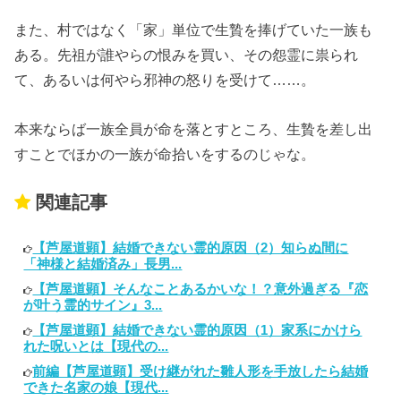
また、村ではなく「家」単位で生贄を捧げていた一族も
ある。先祖が誰やらの恨みを買い、その怨霊に祟られ
て、あるいは何やら邪神の怒りを受けて……。
本来ならば一族全員が命を落とすところ、生贄を差し出
すことでほかの一族が命拾いをするのじゃな。
関連記事
【芦屋道顕】結婚できない霊的原因（2）知らぬ間に
「神様と結婚済み」長男...
【芦屋道顕】そんなことあるかいな！？意外過ぎる『恋
が叶う霊的サイン』3...
【芦屋道顕】結婚できない霊的原因（1）家系にかけら
れた呪いとは【現代の...
前編【芦屋道顕】受け継がれた雛人形を手放したら結婚
できた名家の娘【現代...