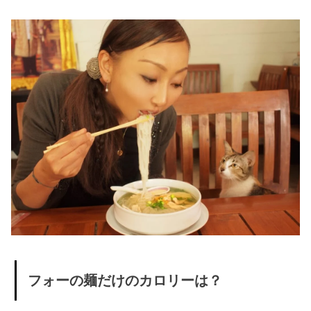
い
» フォー
は濃い
味付け
をしな
くても
よい
» フォー
は栄養
バラン
スがよ
い麺類
› フォーをダイ
フォーの麺だけのカロリーは？
エット中に食
べるなら注意