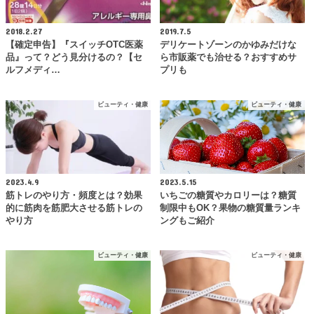
2018.2.27
2019.7.5
【確定申告】『スイッチOTC医薬
デリケートゾーンのかゆみだけな
品』って？どう見分けるの？【セ
ら市販薬でも治せる？おすすめサ
ルフメディ…
プリも
ビューティ・健康
ビューティ・健康
2023.4.9
2023.5.15
筋トレのやり方・頻度とは？効果
いちごの糖質やカロリーは？糖質
的に筋肉を筋肥大させる筋トレの
制限中もOK？果物の糖質量ランキ
やり方
ングもご紹介
ビューティ・健康
ビューティ・健康