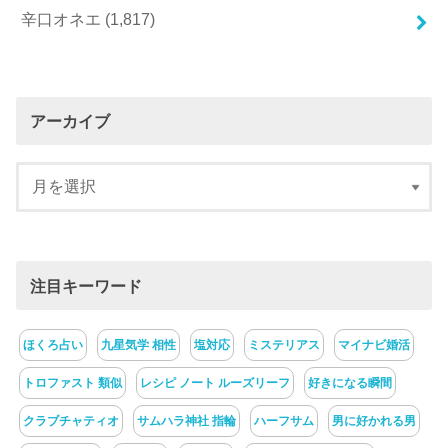
辛口オネエ
(1,817)
アーカイブ
注目キーワード
ほくろ占い
九星気学 相性
塩対応
ミステリアス
マイナビ婚活
トロファスト 類似
レシピ ノート ルーズリーフ
好きになる瞬間
クラブチャティオ
サムハラ神社 指輪
ハーフサム
男に好かれる男