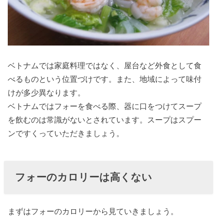
ーは？
› フォーは炭水
化物！糖質も
チェックしよ
ベトナムでは家庭料理ではなく、屋台など外食として食
う
べるものという位置づけです。また、地域によって味付
› フォーはダイ
けが多少異なります。
エット中に食
ベトナムではフォーを食べる際、器に口をつけてスープ
を飲むのは常識がないとされています。スープはスプー
べてもよい麺
ンですくっていただきましょう。
類か？
» フォー
は麺類
フォーのカロリーは高くない
の中で
は糖質
が少な
まずはフォーのカロリーから見ていきましょう。