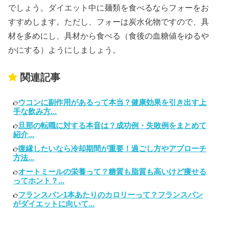
でしょう。ダイエット中に麺類を食べるならフォーをお
すすめします。ただし、フォーは炭水化物ですので、具
材を多めにし、具材から食べる（食後の血糖値をゆるや
かにする）ようにしましょう。
関連記事
ウコンに副作用があるって本当？健康効果を引き出す上
手な飲み方...
旦那の転職に対する本音は？成功例・失敗例をまとめて
紹介...
復縁したいなら冷却期間が重要！過ごし方やアプローチ
方法...
オートミールの栄養って？糖質も脂質も高いけど痩せる
ってホント？...
フランスパン1本あたりのカロリーって？フランスパン
がダイエットに向いて...