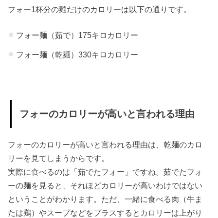
フォー1杯分の麺だけのカロリーは以下の通りです。
すること
» フォー
フォー麺（茹で）175キロカロリー
は具材
フォー麺（乾麺）330キロカロリー
中心に
» フォー
麺を少
なめに
フォーのカロリーが高いと言われる理由
してカ
ロリ
フォーのカロリーが高いと言われる理由は、乾麺のカロ
ー・糖
リーを見てしまうからです。
質カッ
実際に食べるのは「茹でたフォー」ですね。茹でたフォ
ト
ーの麺を見ると、それほどカロリーが高いわけではない
› フォーはカロ
ということがわかります。ただ、一緒に食べる肉（牛ま
リーと糖質が
たは鶏）やスープなどをプラスするとカロリーは上がり