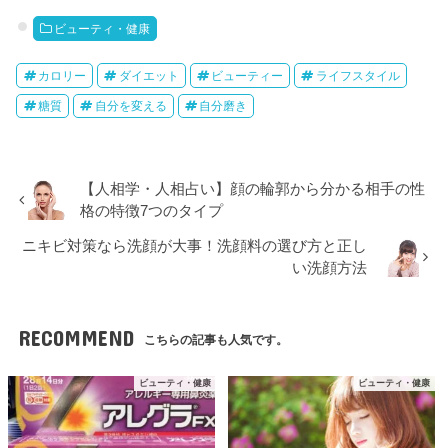
ビューティ・健康
カロリー
ダイエット
ビューティー
ライフスタイル
糖質
自分を変える
自分磨き
【人相学・人相占い】顔の輪郭から分かる相手の性
格の特徴7つのタイプ
ニキビ対策なら洗顔が大事！洗顔料の選び方と正し
い洗顔方法
RECOMMEND
こちらの記事も人気です。
ビューティ・健康
ビューティ・健康