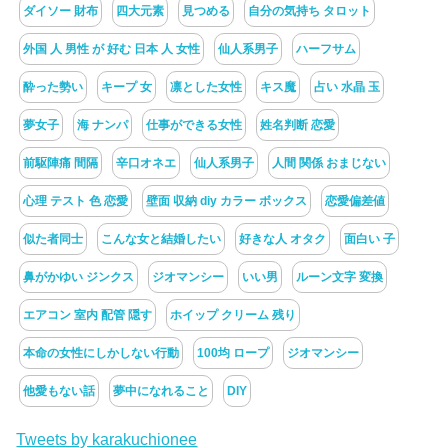
ダイソー 財布
四大元素
見つめる
自分の気持ち タロット
外国 人 男性 が 好む 日本 人 女性
仙人系男子
ハーフサム
酔った勢い
キープ 女
凛とした女性
キス魔
占い 水晶 玉
夢女子
海 ナンパ
仕事ができる女性
姓名判断 恋愛
前駆陣痛 間隔
辛口オネエ
仙人系男子
人間 関係 おまじない
心理 テスト 色 恋愛
壁面 収納 diy カラー ボックス
恋愛偏差値
似た者同士
こんな女と結婚したい
好きな人 オタク
面白い 子
鼻がかゆい ジンクス
ジオマンシー
いい男
ルーン文字 変換
エアコン 室内 配管 隠す
ホイップ クリーム 残り
本命の女性にしかしない行動
100均 ロープ
ジオマンシー
他愛もない話
夢中になれること
DIY
Tweets by karakuchionee