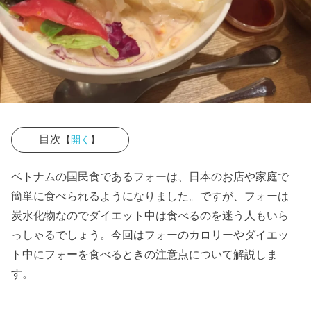
目次
【
開く
】
› フォーとは
ベトナムの国民食であるフォーは、日本のお店や家庭で
› フォーのカロ
簡単に食べられるようになりました。ですが、フォーは
リーは高くな
炭水化物なのでダイエット中は食べるのを迷う人もいら
っしゃるでしょう。今回はフォーのカロリーやダイエッ
い
ト中にフォーを食べるときの注意点について解説しま
» フォー
す。
の麺だ
けのカ