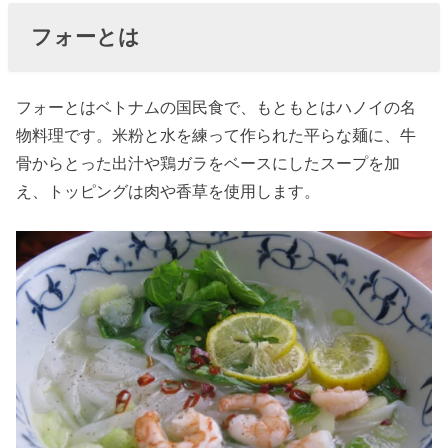
ロリー
フォーとは
は？
» フォー
フォーとはベトナムの国民食で、もともとはハノイの名
のカロ
物料理です。米粉と水を練って作られた平らな麺に、牛
リーが
骨からとった出汁や鶏ガラをベースにしたスープを加
高いと
え、トッピングは肉や香草を使用します。
言われ
る理由
» フォー
1杯分の
カロリ
ーは？
» コムフ
ォーの
カロリ