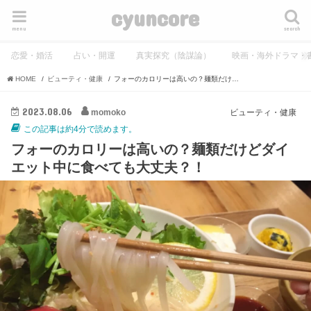
cyuncore
menu
search
恋愛・婚活
占い・開運
真実探究（陰謀論）
映画・海外ドラマ・
HOME
ビューティ・健康
フォーのカロリーは高いの？麺類だけどダイエット中に食べても大丈夫？！
2023.08.06
momoko
ビューティ・健康
この記事は約4分で読めます。
フォーのカロリーは高いの？麺類だけどダイ
エット中に食べても大丈夫？！