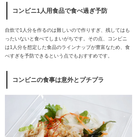
物
コンビニ1人用食品で食べ過ぎ予防
» コンビ
ニダイ
自炊で1人分を作るのは難しいので作りすぎ、残してはも
エット
ったいないと食べてしまいがちです。その点、コンビニ
おすす
は1人分を想定した食品のラインナップが豊富なため、食
め食品
べすぎを予防できるという点でもおすすめです。
③サバ
缶
コンビニの食事は意外とプチプラ
» コンビ
ニダイ
エット
おすす
め食品
④味噌