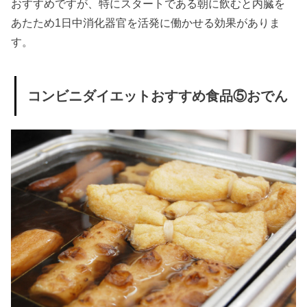
おすすめですが、特にスタートである朝に飲むと内臓を
ト
あたため1日中消化器官を活発に働かせる効果がありま
» ダイエ
す。
ット中
OKなコ
コンビニダイエットおすすめ食品⑤おでん
ンビニ
おやつ
②ナッ
ツ類
» ダイエ
ット中
OKなコ
ンビニ
おやつ
③ギリ