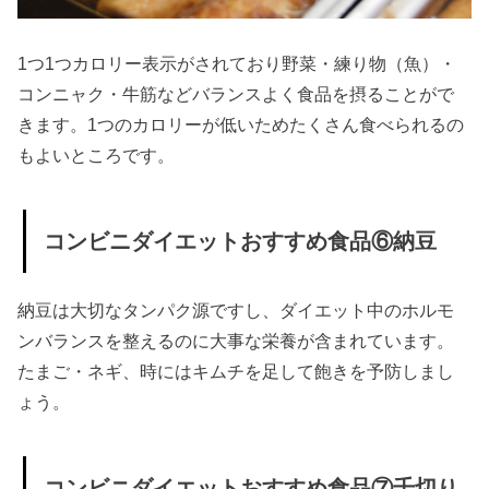
シャヨ
ーグル
1つ1つカロリー表示がされており野菜・練り物（魚）・
ト
コンニャク・牛筋などバランスよく食品を摂ることがで
» ダイエ
きます。1つのカロリーが低いためたくさん食べられるの
ット中
もよいところです。
OKなコ
ンビニ
コンビニダイエットおすすめ食品⑥納豆
おやつ
④寒天
ゼリー
納豆は大切なタンパク源ですし、ダイエット中のホルモ
ンバランスを整えるのに大事な栄養が含まれています。
» ダイエ
たまご・ネギ、時にはキムチを足して飽きを予防しまし
ット中
ょう。
OKなコ
ンビニ
おやつ
コンビニダイエットおすすめ食品⑦千切り