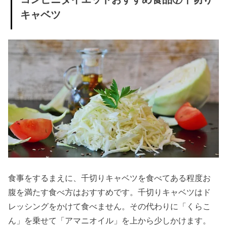
⑤チー
キャベツ
ズ
» ダイエ
ット中
OKなコ
ンビニ
おやつ
⑥茎わ
かめ
› コンビニダイ
エット中は避
食事をするまえに、千切りキャベツを食べてある程度お
けるべき！ダ
腹を満たす食べ方はおすすめです。千切りキャベツはド
イエット中は
レッシングをかけて食べません。その代わりに「くらこ
NGなコンビニ
ん」を乗せて「アマニオイル」を上から少しかけます。
おやつ