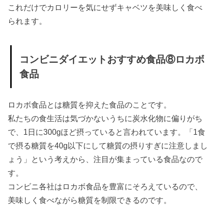
これだけでカロリーを気にせずキャベツを美味しく食べ
» ダイエ
られます。
ット中
NGなコ
コンビニダイエットおすすめ食品⑧ロカボ
ンビニ
食品
おやつ
①甘栗
» ダイエ
ロカボ食品とは糖質を抑えた食品のことです。
私たちの食生活は気づかないうちに炭水化物に偏りがち
ット中
で、1日に300gほど摂っていると言われています。「1食
NGなコ
で摂る糖質を40g以下にして糖質の摂りすぎに注意しまし
ンビニ
ょう」という考えから、注目が集まっている食品なので
おやつ
す。
②アイ
コンビニ各社はロカボ食品を豊富にそろえているので、
スクリ
美味しく食べながら糖質を制限できるのです。
ームや