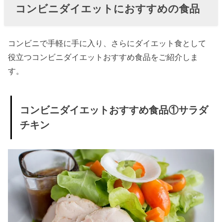
コンビニダイエットにおすすめの食品
ニダイ
エット
おすす
コンビニで手軽に手に入り、さらにダイエット食として
め食品
役立つコンビニダイエットおすすめ食品をご紹介しま
⑦千切
す。
りキャ
ベツ
コンビニダイエットおすすめ食品①サラダ
» コンビ
チキン
ニダイ
エット
おすす
め食品
⑧ロカ
ボ食品