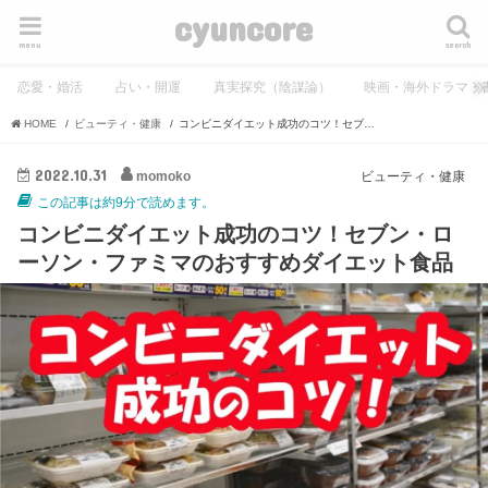
cyuncore
menu
search
恋愛・婚活
占い・開運
真実探究（陰謀論）
映画・海外ドラマ・
HOME
ビューティ・健康
コンビニダイエット成功のコツ！セブン・ローソン・ファミマのおすすめダイエット食品
2022.10.31
momoko
ビューティ・健康
この記事は約9分で読めます。
コンビニダイエット成功のコツ！セブン・ロ
ーソン・ファミマのおすすめダイエット食品