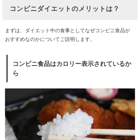
ている
コンビニダイエットのメリットは？
から
» コンビ
ニ1人用
まずは、ダイエット中の食事としてなぜコンビニ食品が
おすすめなのかについてご説明します。
食品で
食べ過
ぎ予防
コンビニ食品はカロリー表示されているか
» コンビ
ら
ニの食
事は意
外とプ
チプラ
› コンビニダイ
エットにおす
すめの食品