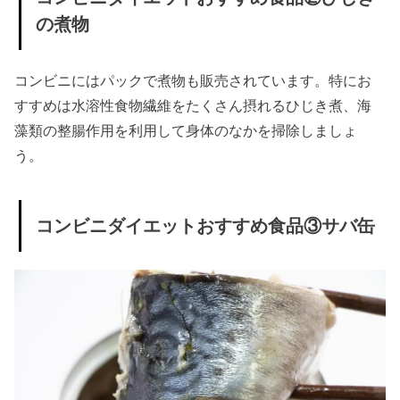
ットに
の煮物
おすす
めのコ
コンビニにはパックで煮物も販売されています。特にお
ンビニ
すすめは水溶性食物繊維をたくさん摂れるひじき煮、海
昼食②
藻類の整腸作用を利用して身体のなかを掃除しましょ
パンを
う。
食べる
とき
コンビニダイエットおすすめ食品③サバ缶
» ダイエ
ットに
おすす
めのコ
ンビニ
昼食③
麺