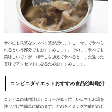
› コンビニダイ
エットにお菓
子は厳禁？ダ
イエット中も
OKなコンビニ
おやつ
サバ缶も良質なタンパク質が摂れますし、骨まで食べら
れるという部分でもおすすめします。そのまま食べても
» ダイエ
美味しいですが、梅干しを加えて食べると、また違った
ット中
旨味でアクセントになるためおすすめします。
OKなコ
ンビニ
おやつ
コンビニダイエットおすすめ食品④味噌汁
①ハイ
カカオ
コンビニの味噌汁はカロリーが低く忙しい日でもお湯を
のチョ
注ぐだけで簡単に飲めます。どのタイミングで飲むのも
コレー