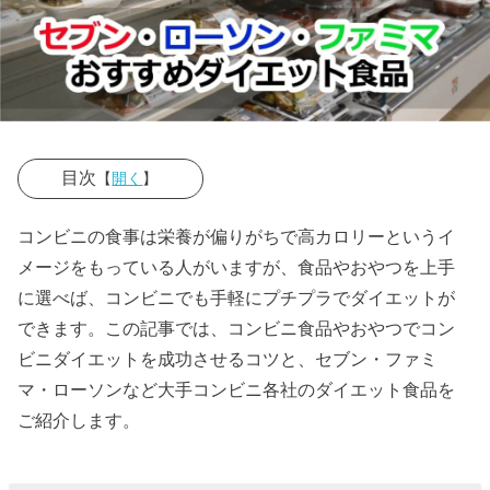
目次
【
開く
】
› コンビニダイ
コンビニの食事は栄養が偏りがちで高カロリーというイ
エットのメリ
メージをもっている人がいますが、食品やおやつを上手
ットは？
に選べば、コンビニでも手軽にプチプラでダイエットが
できます。この記事では、コンビニ食品やおやつでコン
» コンビ
ビニダイエットを成功させるコツと、セブン・ファミ
ニ食品
マ・ローソンなど大手コンビニ各社のダイエット食品を
はカロ
ご紹介します。
リー表
示され