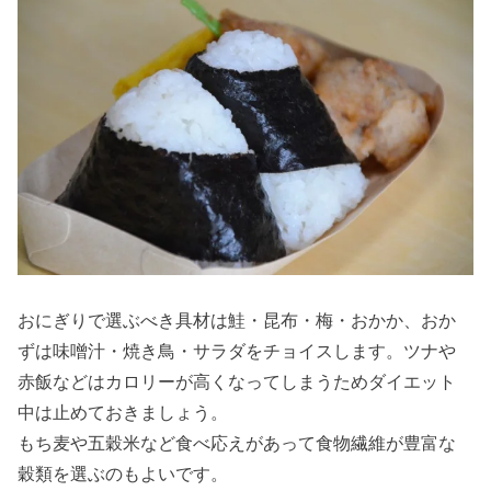
④スナ
ック菓
子
» ダイエ
ット中
NGなコ
ンビニ
おやつ
⑤クッ
キー
おにぎりで選ぶべき具材は鮭・昆布・梅・おかか、おか
ずは味噌汁・焼き鳥・サラダをチョイスします。ツナや
› 大手コンビニ
赤飯などはカロリーが高くなってしまうためダイエット
で買える！お
中は止めておきましょう。
すすめダイエ
もち麦や五穀米など食べ応えがあって食物繊維が豊富な
ット食品をコ
穀類を選ぶのもよいです。
ンビニ別にご