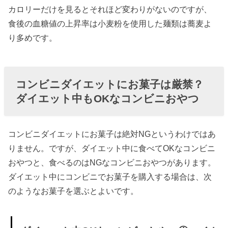
エット
カロリーだけを見るとそれほど変わりがないのですが、
食品②
食後の血糖値の上昇率は小麦粉を使用した麺類は蕎麦よ
ロカボ
り多めです。
食品
» ファミ
マでお
コンビニダイエットにお菓子は厳禁？
すすめ
ダイエット中もOKなコンビニおやつ
のダイ
エット
コンビニダイエットにお菓子は絶対NGというわけではあ
食品③
りません。ですが、ダイエット中に食べてOKなコンビニ
ライザ
おやつと、食べるのはNGなコンビニおやつがあります。
ップ監
ダイエット中にコンビニでお菓子を購入する場合は、次
修低糖
のようなお菓子を選ぶとよいです。
質メニ
ュー