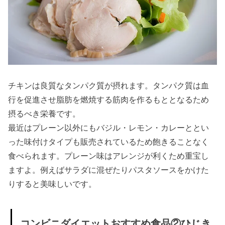
› コンビニダイ
エットは昼食
で！ダイエッ
トにおすすめ
のコンビニ昼
食メニュー
チキンは良質なタンパク質が摂れます。タンパク質は血
» ダイエ
行を促進させ脂肪を燃焼する筋肉を作るもととなるため
ットに
摂るべき栄養です。
おすす
最近はプレーン以外にもバジル・レモン・カレーととい
めのコ
った味付けタイプも販売されているため飽きることなく
ンビニ
食べられます。プレーン味はアレンジが利くため重宝し
昼食①
ますよ。例えばサラダに混ぜたりパスタソースをかけた
おにぎ
りすると美味しいです。
り
» ダイエ
コンビニダイエットおすすめ食品②ひじき