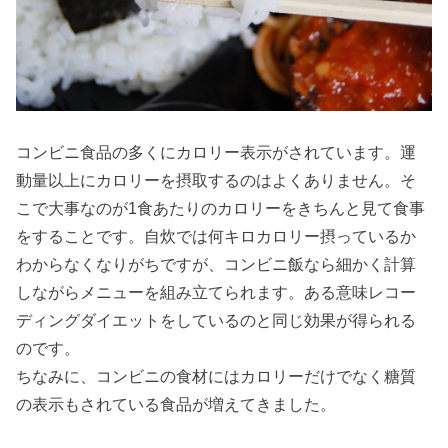
» コンビ
ニダイ
エット
おすす
め食品
コンビニ食品の多くにカロリー表示がされています。運
①サラ
動量以上にカロリーを摂取するのはよくありません。そ
ダチキ
こで大事なのが1食あたりのカロリーをきちんと見て食事
ン
をすることです。自炊では何キロカロリー摂っているか
わからなくなりがちですが、コンビニ飯なら細かく計算
» コンビ
しながらメニューを組み立てられます。ある意味レコー
ニダイ
ディングダイエットをしているのと同じ効果が得られる
エット
のです。
おすす
ちなみに、コンビニの食材にはカロリーだけでなく糖質
め食品
の表示もされている食品が増えてきました。
②ひじ
きの煮