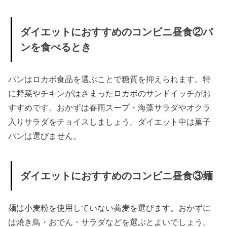
紹介！
» セブン
ダイエットにおすすめのコンビニ昼食②パ
イレブ
ンを食べるとき
ンでお
すすめ
パンはロカボ食品を選ぶことで糖質を抑えられます。特
のダイ
に野菜やチキンがはさまったロカボのサンドイッチがお
エット
すすめです。おかずは春雨スープ・海藻サラダやオクラ
入りサラダをチョイスしましょう。ダイエット中は菓子
食品①
パンは選びません。
サラダ
チキン
» ローソ
ダイエットにおすすめのコンビニ昼食③麺
ンでお
すすめ
麺は小麦粉を使用していない蕎麦を選びます。おかずに
のダイ
は焼き鳥・おでん・サラダなどを選ぶとよいでしょう。