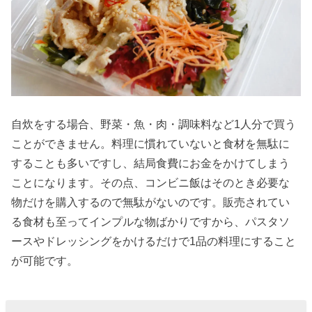
汁
» コンビ
ニダイ
エット
おすす
め食品
自炊をする場合、野菜・魚・肉・調味料など1人分で買う
⑤おで
ことができません。料理に慣れていないと食材を無駄に
ん
することも多いですし、結局食費にお金をかけてしまう
» コンビ
ことになります。その点、コンビニ飯はそのとき必要な
ニダイ
物だけを購入するので無駄がないのです。販売されてい
エット
る食材も至ってインプルな物ばかりですから、パスタソ
おすす
ースやドレッシングをかけるだけで1品の料理にすること
が可能です。
め食品
⑥納豆
» コンビ