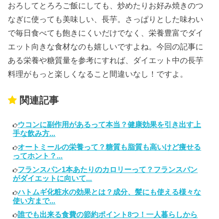
おろしてとろろご飯にしても、炒めたりお好み焼きのつ
なぎに使っても美味しい、長芋。さっぱりとした味わい
で毎日食べても飽きにくいだけでなく、栄養豊富でダイ
エット向きな食材なのも嬉しいですよね。今回の記事に
ある栄養や糖質量を参考にすれば、ダイエット中の長芋
料理がもっと楽しくなること間違いなし！ですよ。
関連記事
ウコンに副作用があるって本当？健康効果を引き出す上
手な飲み方...
オートミールの栄養って？糖質も脂質も高いけど痩せる
ってホント？...
フランスパン1本あたりのカロリーって？フランスパン
がダイエットに向いて...
ハトムギ化粧水の効果とは？成分、髪にも使える様々な
使い方まで...
誰でも出来る食費の節約ポイント8つ！一人暮らしから