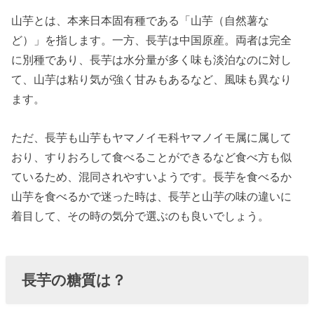
ン
山芋とは、本来日本固有種である「山芋（自然薯な
» 【長芋
ど）」を指します。一方、長芋は中国原産。両者は完全
の栄養
に別種であり、長芋は水分量が多く味も淡泊なのに対し
成分
て、山芋は粘り気が強く甘みもあるなど、風味も異なり
③】食
ます。
物繊維
ただ、長芋も山芋もヤマノイモ科ヤマノイモ属に属して
» 【長芋
おり、すりおろして食べることができるなど食べ方も似
の栄養
ているため、混同されやすいようです。長芋を食べるか
成分
山芋を食べるかで迷った時は、長芋と山芋の味の違いに
④】消
着目して、その時の気分で選ぶのも良いでしょう。
化酵素
のアミ
ラーゼ
長芋の糖質は？
とジア
スター