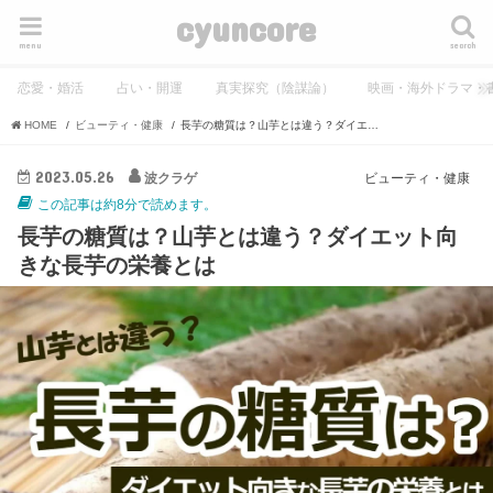
cyuncore
menu
search
恋愛・婚活
占い・開運
真実探究（陰謀論）
映画・海外ドラマ・
HOME
ビューティ・健康
長芋の糖質は？山芋とは違う？ダイエット向きな長芋の栄養とは
2023.05.26
波クラゲ
ビューティ・健康
この記事は約8分で読めます。
長芋の糖質は？山芋とは違う？ダイエット向
きな長芋の栄養とは