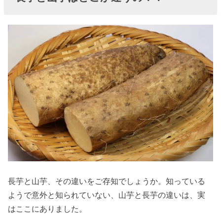
の栄養
成分
①】ね
ばねば
成分
» 【長芋
の栄養
成分
②】免
疫力が
アップ
するサ
長芋と山芋、その違いをご存知でしょうか。知っている
ポニ
ようで意外と知られていない、山芋と長芋の違いは、実
ン・ア
はここにありました。
ルギニ