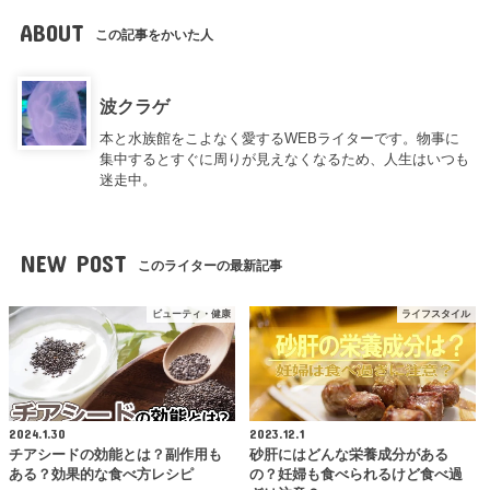
ABOUT
この記事をかいた人
波クラゲ
本と水族館をこよなく愛するWEBライターです。物事に
集中するとすぐに周りが見えなくなるため、人生はいつも
迷走中。
NEW POST
このライターの最新記事
ビューティ・健康
ライフスタイル
2024.1.30
2023.12.1
チアシードの効能とは？副作用も
砂肝にはどんな栄養成分がある
ある？効果的な食べ方レシピ
の？妊婦も食べられるけど食べ過