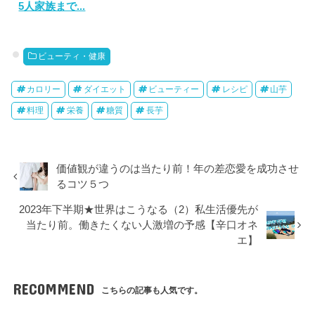
5人家族まで...
ビューティ・健康
カロリー
ダイエット
ビューティー
レシピ
山芋
料理
栄養
糖質
長芋
価値観が違うのは当たり前！年の差恋愛を成功させ
るコツ５つ
2023年下半期★世界はこうなる（2）私生活優先が
当たり前。働きたくない人激増の予感【辛口オネ
エ】
RECOMMEND
こちらの記事も人気です。