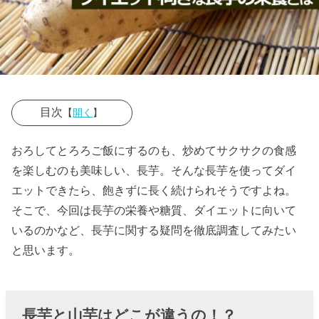
目次
【
開く
】
› 長芋と山芋は
おろしてとろろご飯にするのも、炒めてサクサクの食感
どこが違う
を楽しむのも美味しい、長芋。そんな長芋を使ってダイ
の！？
エットできたら、飽きずに長く続けられそうですよね。
そこで、今回は長芋の栄養や糖質、ダイエットに向いて
› 長芋の糖質
いるのかなど、長芋に関する疑問を徹底調査してみたい
は？
と思います。
› 長芋の栄養っ
て！？
» 【長芋
長芋と山芋はどこが違うの！？