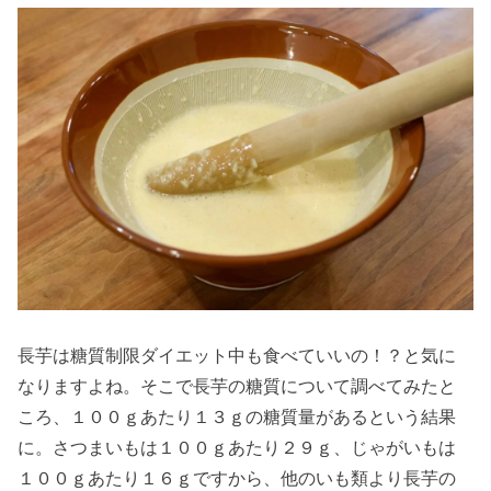
ゼ
› 長芋はダイエ
ットにいい？
食べ過ぎてし
まうって本
当？
› 長芋や山芋の
皮をむくと手
がかゆくなる
のはなぜ？
長芋は糖質制限ダイエット中も食べていいの！？と気に
› 長芋や山芋を
なりますよね。そこで長芋の糖質について調べてみたと
食べ過ぎる
ころ、１００ｇあたり１３ｇの糖質量があるという結果
と、アレルギ
に。さつまいもは１００ｇあたり２９ｇ、じゃがいもは
ー症状が出る
１００ｇあたり１６ｇですから、他のいも類より長芋の