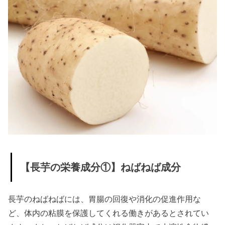
レシピ
②明太
子のと
ろろ焼
き
› 長芋なら、毎
日食べても飽
きずにダイエ
ットできる！
【長芋の栄養成分①】ねばねば成分
長芋のねばねばには、胃腸の回復や消化の促進作用な
ど、体内の粘膜を保護してくれる働きがあるとされてい