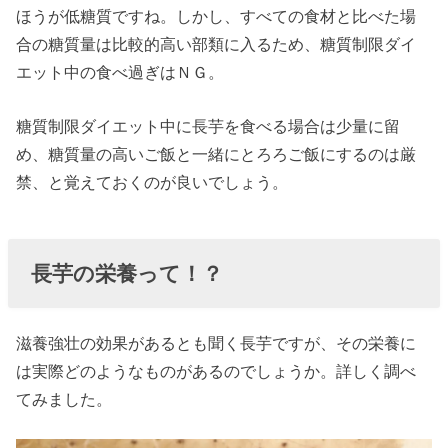
ことがあ
ほうが低糖質ですね。しかし、すべての食材と比べた場
る！？
合の糖質量は比較的高い部類に入るため、糖質制限ダイ
エット中の食べ過ぎはＮＧ。
› ダイエットに
も効果的！長
糖質制限ダイエット中に長芋を食べる場合は少量に留
芋の簡単レシ
め、糖質量の高いご飯と一緒にとろろご飯にするのは厳
ピ
禁、と覚えておくのが良いでしょう。
» 長芋の
レシピ
①長芋
長芋の栄養って！？
と豆
腐、し
滋養強壮の効果があるとも聞く長芋ですが、その栄養に
めじの
は実際どのようなものがあるのでしょうか。詳しく調べ
和風グ
てみました。
ラタン
» 長芋の