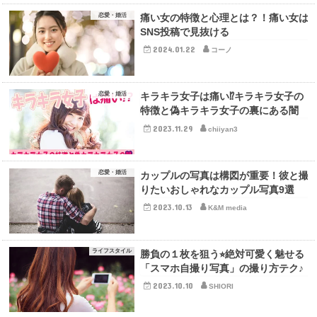
恋愛・婚活
痛い女の特徴と心理とは？！痛い女は
SNS投稿で見抜ける
2024.01.22
コーノ
恋愛・婚活
キラキラ女子は痛い⁉︎キラキラ女子の
特徴と偽キラキラ女子の裏にある闇
2023.11.29
chiiyan3
恋愛・婚活
カップルの写真は構図が重要！彼と撮
りたいおしゃれなカップル写真9選
2023.10.13
K&M media
ライフスタイル
勝負の１枚を狙う⭐︎絶対可愛く魅せる
「スマホ自撮り写真」の撮り方テク♪
2023.10.10
SHIORI