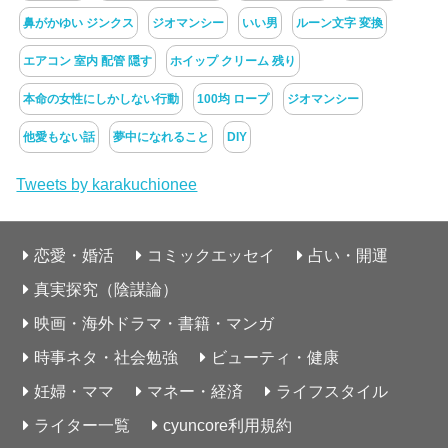
鼻がかゆい ジンクス
ジオマンシー
いい男
ルーン文字 変換
エアコン 室内 配管 隠す
ホイップ クリーム 残り
本命の女性にしかしない行動
100均 ロープ
ジオマンシー
他愛もない話
夢中になれること
DIY
Tweets by karakuchionee
恋愛・婚活
コミックエッセイ
占い・開運
真実探究（陰謀論）
映画・海外ドラマ・書籍・マンガ
時事ネタ・社会勉強
ビューティ・健康
妊婦・ママ
マネー・経済
ライフスタイル
ライター一覧
cyuncore利用規約