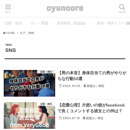
cyuncore
menu
search
恋愛・婚活
占い・開運
真実探究（陰謀論）
映画・海外ドラマ・
HOME
タグ : SNS
SNS
恋愛・婚活
【男の本音】身体目当ての男がやりが
ちな行動10選
2025.01.25
開運占い軍団
恋愛・婚活
【恋愛心理】片想いの彼がfacebook
で良くコメントする彼女との仲は？
2024.07.19
開運占い軍団