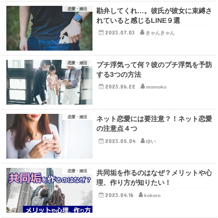
恋愛・婚活
勘弁してくれ…。彼氏が彼女に束縛さ
れていると感じるLINE９選
2023.07.03
きゃんきゃん
恋愛・婚活
プチ浮気って何？彼のプチ浮気を予防
する3つの方法
2023.06.22
momoko
恋愛・婚活
ネット恋愛には要注意？！ネット恋愛
の注意点４つ
2023.05.04
ゆい
恋愛・婚活
共同垢を作るのはなぜ？メリットや心
理、作り方が知りたい！
2023.04.16
kokoro