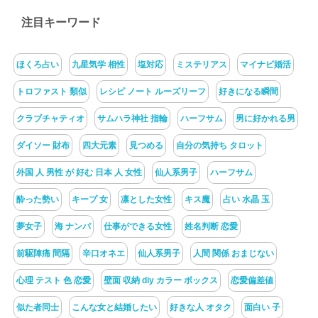
注目キーワード
ほくろ占い
九星気学 相性
塩対応
ミステリアス
マイナビ婚活
トロファスト 類似
レシピ ノート ルーズリーフ
好きになる瞬間
クラブチャティオ
サムハラ神社 指輪
ハーフサム
男に好かれる男
ダイソー 財布
四大元素
見つめる
自分の気持ち タロット
外国 人 男性 が 好む 日本 人 女性
仙人系男子
ハーフサム
酔った勢い
キープ 女
凛とした女性
キス魔
占い 水晶 玉
夢女子
海 ナンパ
仕事ができる女性
姓名判断 恋愛
前駆陣痛 間隔
辛口オネエ
仙人系男子
人間 関係 おまじない
心理 テスト 色 恋愛
壁面 収納 diy カラー ボックス
恋愛偏差値
似た者同士
こんな女と結婚したい
好きな人 オタク
面白い 子