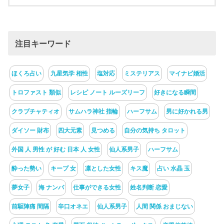
注目キーワード
ほくろ占い
九星気学 相性
塩対応
ミステリアス
マイナビ婚活
トロファスト 類似
レシピ ノート ルーズリーフ
好きになる瞬間
クラブチャティオ
サムハラ神社 指輪
ハーフサム
男に好かれる男
ダイソー 財布
四大元素
見つめる
自分の気持ち タロット
外国 人 男性 が 好む 日本 人 女性
仙人系男子
ハーフサム
酔った勢い
キープ 女
凛とした女性
キス魔
占い 水晶 玉
夢女子
海 ナンパ
仕事ができる女性
姓名判断 恋愛
前駆陣痛 間隔
辛口オネエ
仙人系男子
人間 関係 おまじない