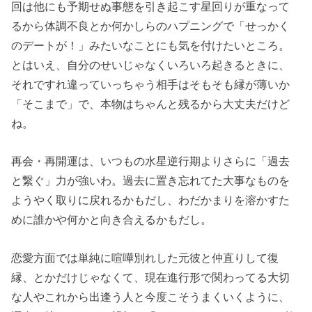
回は他にも予期せぬ事態を引き起こす星回りが重なって
るから体調不良とか何かしらのハプニングで「せっかく
のデートが！」みたいなことにも気を付けたいところ。
とはいえ、自分のせいじゃなくいろいろ起きるときに、
それですれ違っていっちゃう相手はそもそも縁が薄いか
「そこまで」で、本物はちゃんと残るから大丈夫だけど
ね。
再会・再開運は、いつもの水星逆行期よりさらに「過去
と繋ぐ」力が強いわ。過去に置き忘れてた大事なものを
ようやく取りに戻れるかもだし、わだかまりを溶かすた
めに誰かや何かと向き合えるかもだし。
恋愛方面では単純に喧嘩別れした元彼と仲直りして復
縁、とかだけじゃなくて、現在進行形で関わってる大切
な人やこれから出逢う人と今度こそうまくいくように、