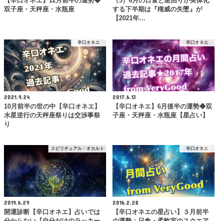
【辛口オネエ】12月前半の運勢◆
（3）6月の日食と星回りが実体化
双子座・天秤座・水瓶座
する下半期は『権威の失墜』が
【2021年…
辛口オネエ
辛口オネエ
2021.9.24
2017.6.13
10月前半の世の中【辛口オネエ】
【辛口オネエ】6月後半の運勢◆双
水星逆行の天秤座祭りは交渉事祭
子座・天秤座・水瓶座【星占い】
り
スピリチュアル・オカルト
辛口オネエ
2019.6.29
2016.2.28
開運診断【辛口オネエ】占いでは
【辛口オネエの星占い】３月前半
分からない『自分だけのラッキー
の運勢：日食・柔軟宮のスクエア