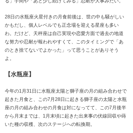
る」手間や「あと少し続けてみる」忍耐が大事みたい。
28日の水瓶座火星付きの月食前後は、世の中も騒がしい
かもだし、個人レベルでも正念場を迎える星座も多い
わ。だけど、天秤座は自己実現や恋愛方面で過去の地道
な努力や忍耐が報われやすくて、このタイミングで「あ
のとき捨てないでよかった」って思うことがありそう
よ。
【水瓶座】
今年の1月31日に水瓶座太陽と獅子座の月の組み合わせで
起きた月食と、この7月28日に起きる獅子座の太陽と水瓶
座の月の組み合わせの月食は対になってて、この7月後半
から月末までは、1月末頃に起きた出来事の伏線回収や蒔
いた種の収穫、次のステージへの転換期。