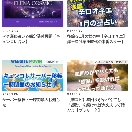
2026.4.24
2026.1.27
ベタ褒め占い☆鑑定受付再開【キ
後編☆1月の世の中【辛口オネエ】
ュンコレ占い】
海王星牡羊座時代の本番スタート
お知らせ
スピリチュアル・オカルト
2026.1.26
2026.1.7
サーバー移転・一時閉鎖のお知ら
【辛スピ】星回りがヤバくても
せ
「感謝」を続ければ大丈夫って話
だよ【ブラザー辛】