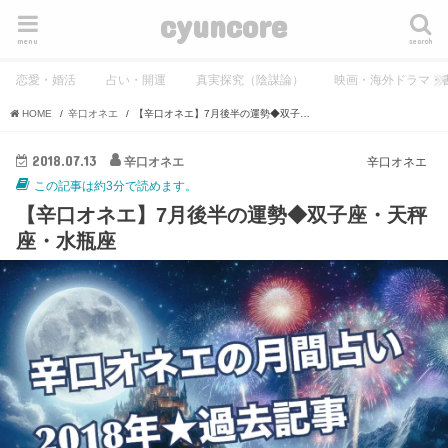
cyuncore
menu
search
恋愛・婚活
占い・開運
真実探究（陰謀論）
映画・海外ドラマ・
HOME
辛口オネエ
【辛口オネエ】7月後半の運勢◆双子座・天秤座・水瓶座
2018.07.13
辛口オネエ
辛口オネエ
この記事は約3分で読めます。
【辛口オネエ】7月後半の運勢◆双子座・天秤
座・水瓶座