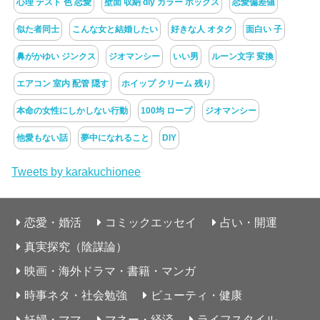
心理 テスト 色 恋愛
壁面 収納 diy カラー ボックス
恋愛偏差値
似た者同士
こんな女と結婚したい
好きな人 オタク
面白い 子
鼻がかゆい ジンクス
ジオマンシー
いい男
ルーン文字 変換
エアコン 室内 配管 隠す
ホイップ クリーム 残り
本命の女性にしかしない行動
100均 ロープ
ジオマンシー
他愛もない話
夢中になれること
DIY
Tweets by karakuchionee
恋愛・婚活
コミックエッセイ
占い・開運
真実探究（陰謀論）
映画・海外ドラマ・書籍・マンガ
時事ネタ・社会勉強
ビューティ・健康
妊婦・ママ
マネー・経済
ライフスタイル