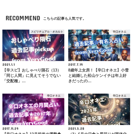
RECOMMEND
こちらの記事も人気です。
スピリチュアル・オカルト
辛口オネエ
2021.1.1
2017.7.19
【辛スピ】おしゃべり隕石（13）
8歳年上女房！【辛口オネエ】小雪
「同じ人間」に見えてそうでない
と結婚した松山ケンイチは年上好
「交配種」…
きだったの…
辛口オネエ
辛口オネエ
2017.11.29
2021.5.28