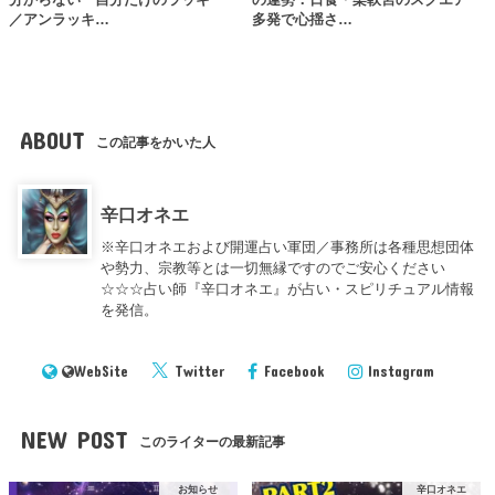
／アンラッキ…
多発で心揺さ…
ABOUT
この記事をかいた人
辛口オネエ
※辛口オネエおよび開運占い軍団／事務所は各種思想団体
や勢力、宗教等とは一切無縁ですのでご安心ください
☆☆☆占い師『辛口オネエ』が占い・スピリチュアル情報
を発信。
WebSite
Twitter
Facebook
Instagram
NEW POST
このライターの最新記事
お知らせ
辛口オネエ