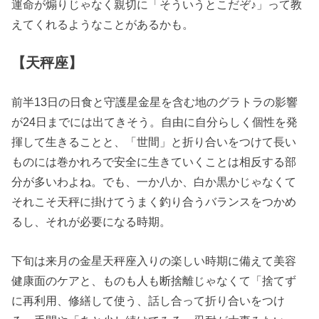
運命が煽りじゃなく親切に「そういうとこだぞ♪」って教
えてくれるようなことがあるかも。
【天秤座】
前半13日の日食と守護星金星を含む地のグラトラの影響
が24日までには出てきそう。自由に自分らしく個性を発
揮して生きることと、「世間」と折り合いをつけて長い
ものには巻かれろで安全に生きていくことは相反する部
分が多いわよね。でも、一か八か、白か黒かじゃなくて
それこそ天秤に掛けてうまく釣り合うバランスをつかめ
るし、それが必要になる時期。
下旬は来月の金星天秤座入りの楽しい時期に備えて美容
健康面のケアと、ものも人も断捨離じゃなくて「捨てず
に再利用、修繕して使う、話し合って折り合いをつけ