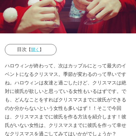
目次
【
開く
】
› ０１、どうし
ハロウィンが終わって、次はカップルにとって最大のイ
て彼氏ができ
ベントになるクリスマス。季節が変わるのって早いです
ないのか自己
ね。ハロウィンは友達と過ごしたけど、クリスマスは絶
分析してみる
対に彼氏が欲しいと思っている女性もいるはずです。で
も、どんなことをすればクリスマスまでに彼氏ができる
› ０２、ダイエ
のか分からないという女性も多いはず！！そこで今回
ットをして痩
は、クリスマスまでに彼氏を作る方法を紹介します！彼
せてみる
氏がいない女性は、クリスマスまでに彼氏を作って幸せ
› ０３、ヘアス
なクリスマスを過ごしてみてはいかがでしょうか？