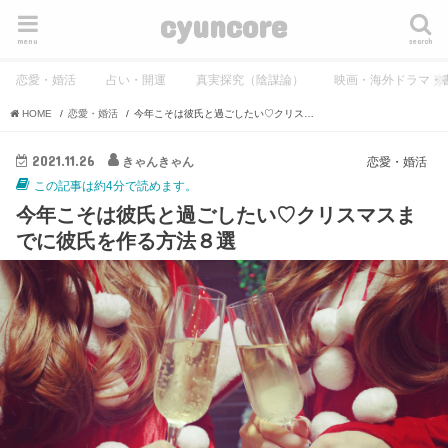
cyuncore
menu
search
恋愛・婚活
占い・開運
真実探究（陰謀論）
映画・海外ドラマ・
HOME
恋愛・婚活
今年こそは彼氏と過ごしたい♡クリスマスまでに彼氏を作る方法８選
2021.11.26
きゃんきゃん
恋愛・婚活
この記事は約4分で読めます。
今年こそは彼氏と過ごしたい♡クリスマスま
でに彼氏を作る方法８選