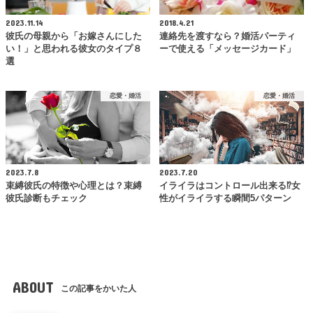
2023.11.14
2018.4.21
彼氏の母親から「お嫁さんにした
連絡先を渡すなら？婚活パーティ
い！」と思われる彼女のタイプ８
ーで使える「メッセージカード」
選
恋愛・婚活
恋愛・婚活
2023.7.8
2023.7.20
束縛彼氏の特徴や心理とは？束縛
イライラはコントロール出来る⁉女
彼氏診断もチェック
性がイライラする瞬間5パターン
ABOUT
この記事をかいた人