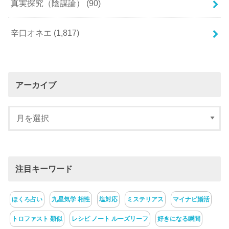
真実探究（陰謀論）
(90)
辛口オネエ
(1,817)
アーカイブ
注目キーワード
ほくろ占い
九星気学 相性
塩対応
ミステリアス
マイナビ婚活
トロファスト 類似
レシピ ノート ルーズリーフ
好きになる瞬間