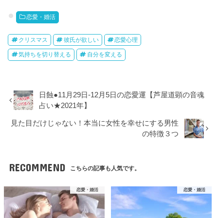
恋愛・婚活
クリスマス
彼氏が欲しい
恋愛心理
気持ちを切り替える
自分を変える
日蝕●11月29日-12月5日の恋愛運【芦屋道顕の音魂
占い★2021年】
見た目だけじゃない！本当に女性を幸せにする男性
の特徴３つ
RECOMMEND
こちらの記事も人気です。
恋愛・婚活
恋愛・婚活