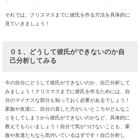
タイルやメイ
クでイメチェ
それでは、クリスマスまでに彼氏を作る方法を具体的に
ンをしてみる
見ていきましょう！
› ０４、男性が
多い場所に積
極的に行く
０１、どうして彼氏ができないのか自
己分析してみる
› ０５、気にな
る男性とline交
換してみる
今の自分にどうして彼氏ができないのか、自己分析して
› ０６、「彼氏
みましょう！クリスマスまでに彼氏を作るためには、自
分のマイナスな部分も知っておく必要があるでしょう！
欲しいアピー
家族や友達に、自分の直した方がいいところやどんなこ
ル」をしまく
とをしてしまうから彼氏ができないのかなど、具体的に
る
教えてもらいましょう！自分で気がつけないことも、家
› ０７、自分の
族や友達たちなら気付いているはずです！自己分析し
周囲に男性が