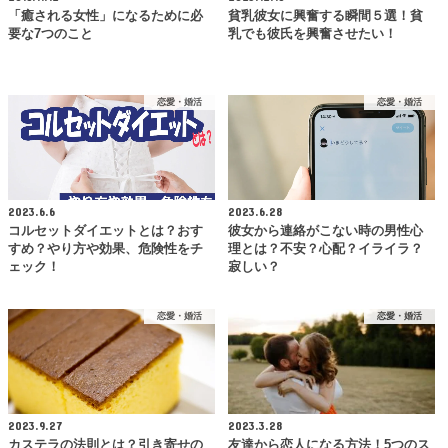
「癒される女性」になるために必
貧乳彼女に興奮する瞬間５選！貧
要な7つのこと
乳でも彼氏を興奮させたい！
恋愛・婚活
恋愛・婚活
2023.6.6
2023.6.28
コルセットダイエットとは？おす
彼女から連絡がこない時の男性心
すめ？やり方や効果、危険性をチ
理とは？不安？心配？イライラ？
ェック！
寂しい？
恋愛・婚活
恋愛・婚活
2023.9.27
2023.3.28
カステラの法則とは？引き寄せの
友達から恋人になる方法！5つのス