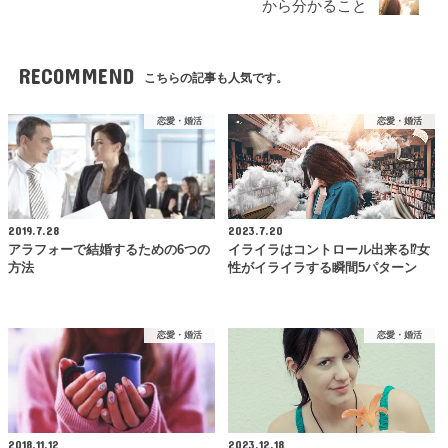
から分かること
RECOMMEND
こちらの記事も人気です。
恋愛・婚活
恋愛・婚活
2019.7.28
2023.7.20
アラフォーで結婚するための6つの
イライラはコントロール出来る⁉女
方法
性がイライラする瞬間5パターン
恋愛・婚活
恋愛・婚活
2018.11.12
2023.12.18