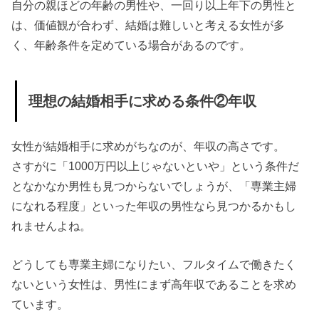
自分の親ほどの年齢の男性や、一回り以上年下の男性と
手に求
は、価値観が合わず、結婚は難しいと考える女性が多
める条
く、年齢条件を定めている場合があるのです。
件⑥転
勤しな
理想の結婚相手に求める条件②年収
い
› 男性側も女性
女性が結婚相手に求めがちなのが、年収の高さです。
に対して理想
さすがに「1000万円以上じゃないといや」という条件だ
の条件があ
となかなか男性も見つからないでしょうが、「専業主婦
る！
になれる程度」といった年収の男性なら見つかるかもし
› 妥協しても後
れませんよね。
悔しない結婚
の条件とは？
どうしても専業主婦になりたい、フルタイムで働きたく
ないという女性は、男性にまず高年収であることを求め
› 最後に
ています。