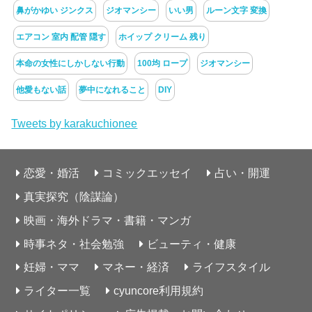
鼻がかゆい ジンクス
ジオマンシー
いい男
ルーン文字 変換
エアコン 室内 配管 隠す
ホイップ クリーム 残り
本命の女性にしかしない行動
100均 ロープ
ジオマンシー
他愛もない話
夢中になれること
DIY
Tweets by karakuchionee
恋愛・婚活
コミックエッセイ
占い・開運
真実探究（陰謀論）
映画・海外ドラマ・書籍・マンガ
時事ネタ・社会勉強
ビューティ・健康
妊婦・ママ
マネー・経済
ライフスタイル
ライター一覧
cyuncore利用規約