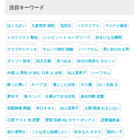
注目キーワード
ほくろ占い
九星気学 相性
塩対応
ミステリアス
マイナビ婚活
トロファスト 類似
レシピ ノート ルーズリーフ
好きになる瞬間
クラブチャティオ
サムハラ神社 指輪
ハーフサム
男に好かれる男
ダイソー 財布
四大元素
見つめる
自分の気持ち タロット
外国 人 男性 が 好む 日本 人 女性
仙人系男子
ハーフサム
酔った勢い
キープ 女
凛とした女性
キス魔
占い 水晶 玉
夢女子
海 ナンパ
仕事ができる女性
姓名判断 恋愛
前駆陣痛 間隔
辛口オネエ
仙人系男子
人間 関係 おまじない
心理 テスト 色 恋愛
壁面 収納 diy カラー ボックス
恋愛偏差値
似た者同士
こんな女と結婚したい
好きな人 オタク
面白い 子