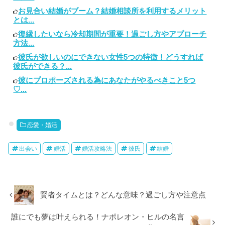
お見合い結婚がブーム？結婚相談所を利用するメリット
とは...
復縁したいなら冷却期間が重要！過ごし方やアプローチ
方法...
彼氏が欲しいのにできない女性5つの特徴！どうすれば
彼氏ができる？...
彼にプロポーズされる為にあなたがやるべきこと5つ
♡...
恋愛・婚活
出会い
婚活
婚活攻略法
彼氏
結婚
賢者タイムとは？どんな意味？過ごし方や注意点
誰にでも夢は叶えられる！ナポレオン・ヒルの名言