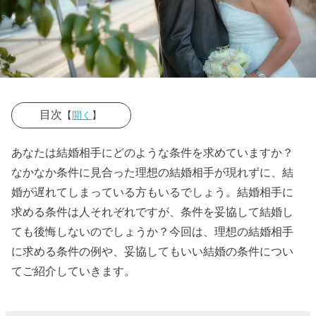
目次
【
開く
】
› 理想の結婚相
あなたは結婚相手にどのような条件を求めていますか？
手に求める条
なかなか条件に見合った理想の結婚相手が現れずに、結
件
婚が遅れてしまっている方もいるでしょう。結婚相手に
求める条件は人それぞれですが、条件を妥協して結婚し
» 理想の
ても後悔しないのでしょうか？今回は、理想の結婚相手
結婚相
に求める条件の例や、妥協してもいい結婚の条件につい
手に求
てご紹介していきます。
める条
件①年