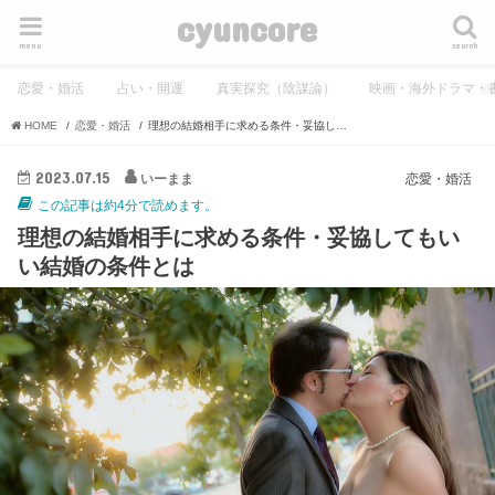
cyuncore
menu
search
恋愛・婚活
占い・開運
真実探究（陰謀論）
映画・海外ドラマ・
HOME
恋愛・婚活
理想の結婚相手に求める条件・妥協してもいい結婚の条件とは
2023.07.15
いーまま
恋愛・婚活
この記事は約4分で読めます。
理想の結婚相手に求める条件・妥協してもい
い結婚の条件とは