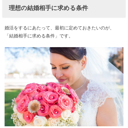
齢
理想の結婚相手に求める条件
» 理想の
結婚相
手に求
婚活をするにあたって、最初に定めておきたいのが、
「結婚相手に求める条件」です。
める条
件②年
収
» 理想の
結婚相
手に求
める条
件③高
学歴
» 理想の
結婚相