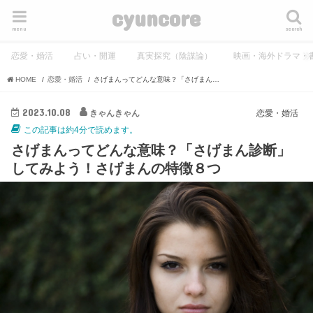
cyuncore
menu
search
恋愛・婚活
占い・開運
真実探究（陰謀論）
映画・海外ドラマ・
HOME
恋愛・婚活
さげまんってどんな意味？「さげまん診断」してみよう！さげまんの特徴８つ
2023.10.08
きゃんきゃん
恋愛・婚活
この記事は約4分で読めます。
さげまんってどんな意味？「さげまん診断」
してみよう！さげまんの特徴８つ