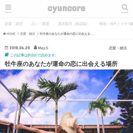
cyuncore
menu
search
恋愛・婚活
占い・開運
真実探究（陰謀論）
映画・海外ドラマ・
HOME
恋愛・婚活
牡牛座のあなたが運命の恋に出会える場所
2018.06.20
May.S
恋愛・婚活
この記事は約3分で読めます。
牡牛座のあなたが運命の恋に出会える場所