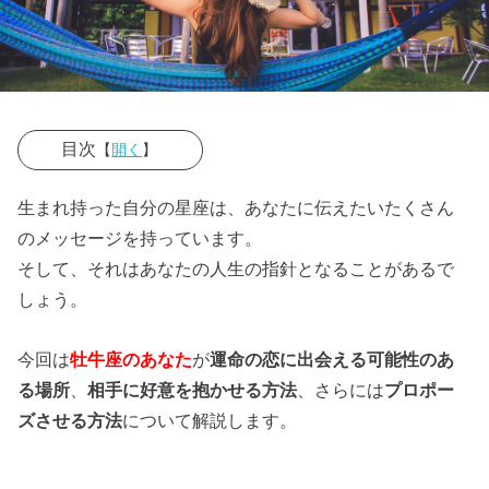
目次
【
開く
】
› 牡牛座のあな
生まれ持った自分の星座は、あなたに伝えたいたくさん
たが運命の恋
のメッセージを持っています。
に出会える場
そして、それはあなたの人生の指針となることがあるで
所
しょう。
› 牡牛座のあな
今回は
牡牛座のあなた
が
運命の恋に出会える可能性のあ
たが運命の相
る場所
、
相手に好意を抱かせる方法
、さらには
プロポー
手に好意を抱
ズさせる方法
について解説します。
かせるには？
› 牡牛座のあな