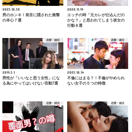
2023.10.30
2020.11.19
男のホンネ！発言に隠された衝撃
エッチの時「元カレが仕込んだの
の本心７選
かな？」と思われてしまう彼女の
行動８選
恋愛・婚活
恋愛・婚活
2019.3.1
2023.10.14
男性が「いいなと思う女性」にな
不倫にはまる？！不倫がやめられ
る為にやってはいけない言動7選
ない女子の５つの特徴
恋愛・婚活
恋愛・婚活