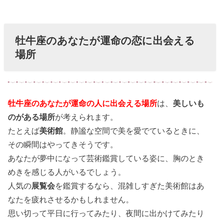
たが運命の相
手からプロポ
ーズされるに
牡牛座のあなたが運命の恋に出会える
は？
場所
牡牛座のあなたが運命の人に出会える場所
は、
美しいも
のがある場所
が考えられます。
たとえば
美術館
。静謐な空間で美を愛でているときに、
その瞬間はやってきそうです。
あなたが夢中になって芸術鑑賞している姿に、胸のとき
めきを感じる人がいるでしょう。
人気の
展覧会
を鑑賞するなら、混雑しすぎた美術館はあ
なたを疲れさせるかもしれません。
思い切って平日に行ってみたり、夜間に出かけてみたり