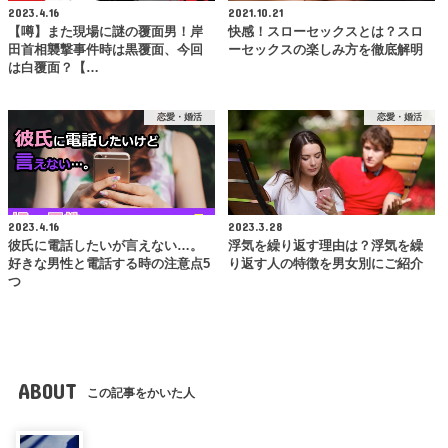
2023.4.16
2021.10.21
【噂】また現場に謎の覆面男！岸
快感！スローセックスとは？スロ
田首相襲撃事件時は黒覆面、今回
ーセックスの楽しみ方を徹底解明
は白覆面？【…
恋愛・婚活
恋愛・婚活
2023.4.16
2023.3.28
彼氏に電話したいが言えない…。
浮気を繰り返す理由は？浮気を繰
好きな男性と電話する時の注意点5
り返す人の特徴を男女別にご紹介
つ
ABOUT
この記事をかいた人