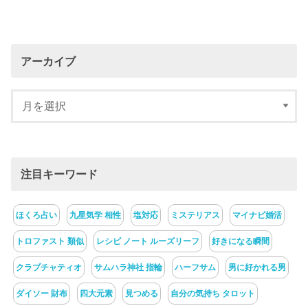
アーカイブ
注目キーワード
ほくろ占い
九星気学 相性
塩対応
ミステリアス
マイナビ婚活
トロファスト 類似
レシピ ノート ルーズリーフ
好きになる瞬間
クラブチャティオ
サムハラ神社 指輪
ハーフサム
男に好かれる男
ダイソー 財布
四大元素
見つめる
自分の気持ち タロット