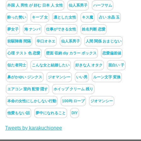
外国 人 男性 が 好む 日本 人 女性
仙人系男子
ハーフサム
酔った勢い
キープ 女
凛とした女性
キス魔
占い 水晶 玉
夢女子
海 ナンパ
仕事ができる女性
姓名判断 恋愛
前駆陣痛 間隔
辛口オネエ
仙人系男子
人間 関係 おまじない
心理 テスト 色 恋愛
壁面 収納 diy カラー ボックス
恋愛偏差値
似た者同士
こんな女と結婚したい
好きな人 オタク
面白い 子
鼻がかゆい ジンクス
ジオマンシー
いい男
ルーン文字 変換
エアコン 室内 配管 隠す
ホイップ クリーム 残り
本命の女性にしかしない行動
100均 ロープ
ジオマンシー
他愛もない話
夢中になれること
DIY
Tweets by karakuchionee