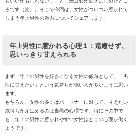
もいいかもしれない…」と、最近心が動きはじめたとこ
２：決断力が
ろです（笑）。そこで今回は、女性がついつい惹かれて
ある
しまう年上男性の魅力についてシェアします。
› 年上男性に惹
かれる心理
３：人生経験
年上男性に惹かれる心理１：遠慮せず、
が豊かで勉強
思いっきり甘えられる
になる
› 年上男性に惹
まず、年上の男性を好きになる女性の傾向として、「男
かれる心理
性に甘えたい」という気持ちが強い人が多いように思い
４：結婚への
ます。
距離が短くな
もちろん、女性の多くはパートナーに対して、甘えたい
りそう！？
気持ちが芽生えるのは当然の心理です。特にその中で
› 年上男性に惹
も、年上の男性に惹かれやすい女性ほどこの心理が働く
かれる心理
ようです。
５：２人のと