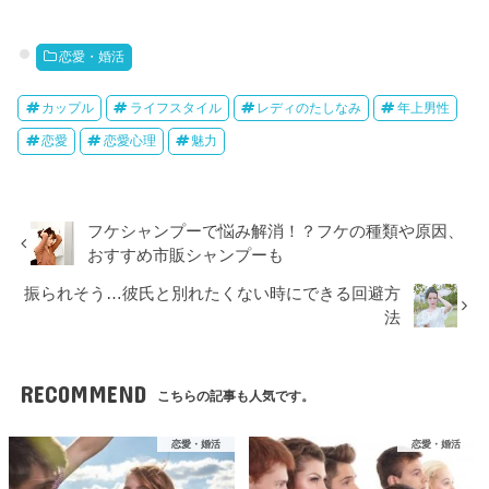
恋愛・婚活
カップル
ライフスタイル
レディのたしなみ
年上男性
恋愛
恋愛心理
魅力
フケシャンプーで悩み解消！？フケの種類や原因、
おすすめ市販シャンプーも
振られそう…彼氏と別れたくない時にできる回避方
法
RECOMMEND
こちらの記事も人気です。
恋愛・婚活
恋愛・婚活