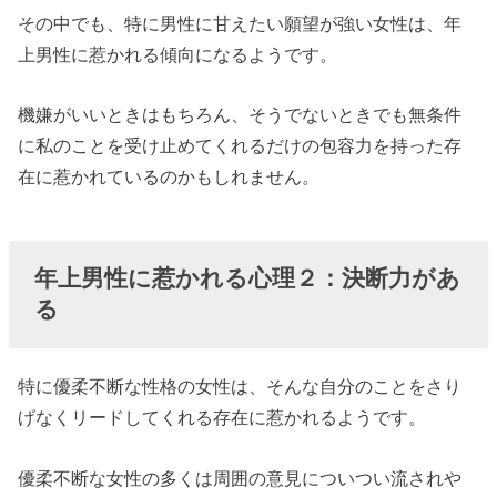
その中でも、特に男性に甘えたい願望が強い女性は、年
きは思いっき
上男性に惹かれる傾向になるようです。
り甘えてくれ
る
機嫌がいいときはもちろん、そうでないときでも無条件
› 年上男性に惹
に私のことを受け止めてくれるだけの包容力を持った存
かれる心理
在に惹かれているのかもしれません。
６： 頼れる心
強さ
› 最後に
年上男性に惹かれる心理
２：決断力があ
る
特に優柔不断な性格の女性は、そんな自分のことをさり
げなくリードしてくれる存在に惹かれるようです。
優柔不断な女性の多くは周囲の意見についつい流されや