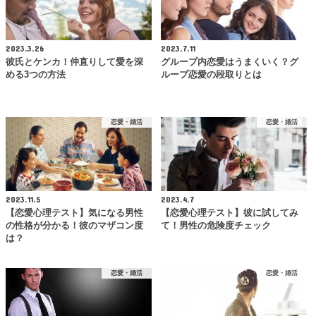
2023.3.26
2023.7.11
彼氏とケンカ！仲直りして愛を深
グループ内恋愛はうまくいく？グ
める3つの方法
ループ恋愛の段取りとは
恋愛・婚活
恋愛・婚活
2023.11.5
2023.4.7
【恋愛心理テスト】気になる男性
【恋愛心理テスト】彼に試してみ
の性格が分かる！彼のマザコン度
て！男性の危険度チェック
は？
恋愛・婚活
恋愛・婚活