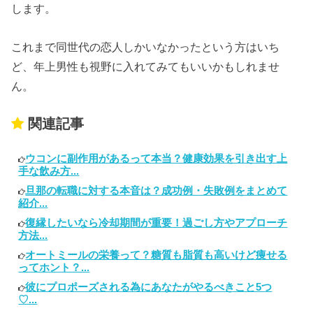
します。
これまで同世代の恋人しかいなかったという方はいち
ど、年上男性も視野に入れてみてもいいかもしれませ
ん。
関連記事
ウコンに副作用があるって本当？健康効果を引き出す上
手な飲み方...
旦那の転職に対する本音は？成功例・失敗例をまとめて
紹介...
復縁したいなら冷却期間が重要！過ごし方やアプローチ
方法...
オートミールの栄養って？糖質も脂質も高いけど痩せる
ってホント？...
彼にプロポーズされる為にあなたがやるべきこと5つ
♡...