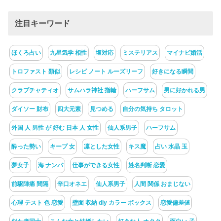
注目キーワード
ほくろ占い
九星気学 相性
塩対応
ミステリアス
マイナビ婚活
トロファスト 類似
レシピ ノート ルーズリーフ
好きになる瞬間
クラブチャティオ
サムハラ神社 指輪
ハーフサム
男に好かれる男
ダイソー 財布
四大元素
見つめる
自分の気持ち タロット
外国 人 男性 が 好む 日本 人 女性
仙人系男子
ハーフサム
酔った勢い
キープ 女
凛とした女性
キス魔
占い 水晶 玉
夢女子
海 ナンパ
仕事ができる女性
姓名判断 恋愛
前駆陣痛 間隔
辛口オネエ
仙人系男子
人間 関係 おまじない
心理 テスト 色 恋愛
壁面 収納 diy カラー ボックス
恋愛偏差値