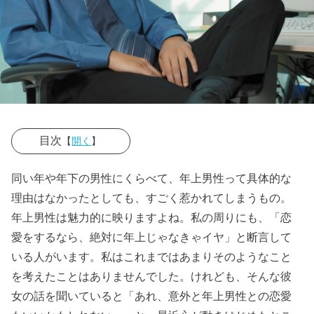
目次
【
開く
】
› 年上男性に惹
同い年や年下の男性にくらべて、年上男性って具体的な
かれる心理
理由はなかったとしても、すごく惹かれてしまうもの。
１：遠慮せ
年上男性は魅力的に映りますよね。私の周りにも、「恋
ず、思いっき
愛をするなら、絶対に年上じゃなきゃイヤ」と断言して
り甘えられる
いる人がいます。私はこれまではあまりそのようなこと
を考えたことはありませんでした。けれども、そんな彼
› 年上男性に惹
女の話を聞いていると「あれ、意外と年上男性との恋愛
かれる心理