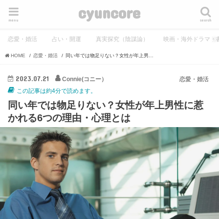
cyuncore
menu
search
恋愛・婚活
占い・開運
真実探究（陰謀論）
映画・海外ドラマ・
HOME
恋愛・婚活
同い年では物足りない？女性が年上男性に惹かれる6つの理由・心理とは
2023.07.21
Connie(コニー）
恋愛・婚活
この記事は約4分で読めます。
同い年では物足りない？女性が年上男性に惹
かれる6つの理由・心理とは