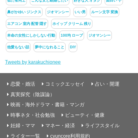
似た者同士
こんな女と結婚したい
好きな人 オタク
面白い 子
鼻がかゆい ジンクス
ジオマンシー
いい男
ルーン文字 変換
エアコン 室内 配管 隠す
ホイップ クリーム 残り
本命の女性にしかしない行動
100均 ロープ
ジオマンシー
他愛もない話
夢中になれること
DIY
Tweets by karakuchionee
恋愛・婚活
コミックエッセイ
占い・開運
真実探究（陰謀論）
映画・海外ドラマ・書籍・マンガ
時事ネタ・社会勉強
ビューティ・健康
妊婦・ママ
マネー・経済
ライフスタイル
ライター一覧
cyuncore利用規約